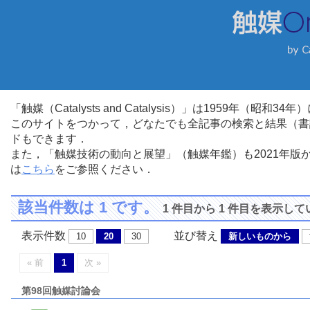
「触媒（Catalysts and Catalysis）」は1959年（昭
このサイトをつかって，どなたでも全記事の検索と結果（書
ドもできます．
また，「触媒技術の動向と展望」（触媒年鑑）も2021年
は
こちら
をご参照ください．
該当件数は 1 です。
1 件目から 1 件目を表示し
表示件数
並び替え
10
20
30
新しいものから
« 前
1
次 »
第98回触媒討論会