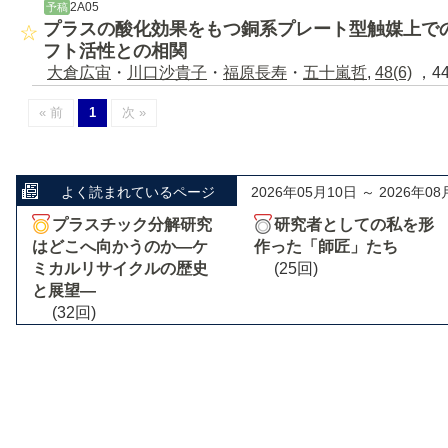
2A05
予稿
プラスの酸化効果をもつ銅系プレート型触媒上で
フト活性との相関
大倉広宙
・
川口沙貴子
・
福原長寿
・
五十嵐哲
,
48(6)
，44
« 前
1
次 »
よく読まれているページ
2026年05月10日 ～ 2026年08
プラスチック分解研究
研究者としての私を形
はどこへ向かうのか―ケ
作った「師匠」たち
ミカルリサイクルの歴史
(25回)
と展望―
(32回)