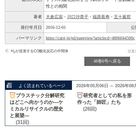
性との相関
著者
大倉広宙
・
川口沙貴子
・
福原長寿
・
五十嵐哲
発行年月日
2016-12-01
公
パーマリンク
https://catsj.jp/jnl/pageview?articlecd=4806044500c
H
が促進するCO酸化反応の中間体
2
48巻6号へ戻る
よく読まれているページ
2026年05月06日 ～ 2026年08
プラスチック分解研究
研究者としての私を形
はどこへ向かうのか―ケ
作った「師匠」たち
ミカルリサイクルの歴史
(26回)
と展望―
(31回)