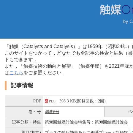
「触媒（Catalysts and Catalysis）」は1959年（昭
このサイトをつかって，どなたでも全記事の検索と結果（書
ドもできます．
また，「触媒技術の動向と展望」（触媒年鑑）も2021年
は
こちら
をご参照ください．
記事情報
PDF
398.3 KB(閲覧回数：2回)
PDF
巻・号
48巻6号
ペ
記事分類・特集
第98回触媒討論会特集号：第98回触媒討論会
題目(和文)
プラスの酸化効果をもつ銅系プレート型触媒上