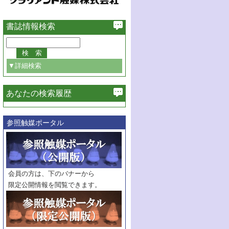
書誌情報検索
▼詳細検索
あなたの検索履歴
必ず含む
参照触媒ポータル
巻・号指定
巻
号
範囲指定
巻
号～
巻
会員の方は、下のバナーから
号
限定公開情報を閲覧できます。
触媒年鑑
年度
記事種別
マーク：
マークあり