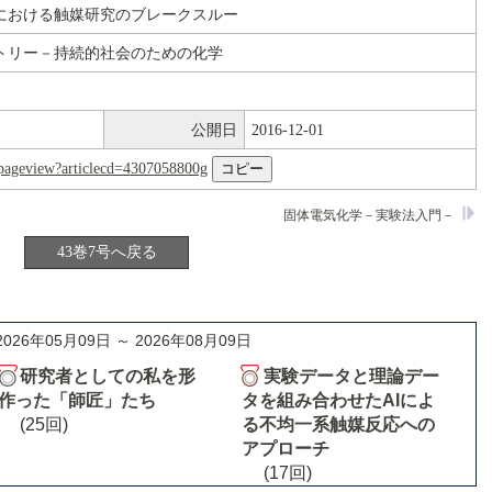
における触媒研究のブレークスルー
トリー－持続的社会のための化学
公開日
2016-12-01
nl/pageview?articlecd=4307058800g
固体電気化学－実験法入門－
43巻7号へ戻る
2026年05月09日 ～ 2026年08月09日
研究者としての私を形
実験データと理論デー
作った「師匠」たち
タを組み合わせたAIによ
(25回)
る不均一系触媒反応への
アプローチ
(17回)