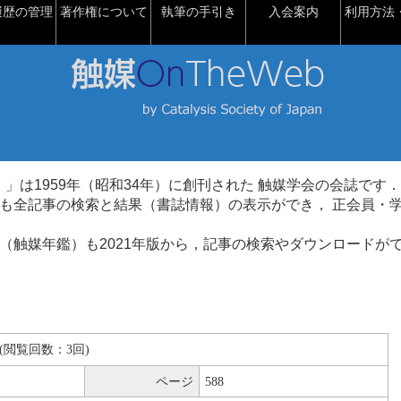
履歴の管理
著作権について
執筆の手引き
入会案内
利用方法・
talysis）」は1959年（昭和34年）に創刊された 触媒学会の会誌です．
も全記事の検索と結果（書誌情報）の表示ができ， 正会員・
（触媒年鑑）も2021年版から，記事の検索やダウンロードが
KB(閲覧回数：3回)
ページ
588