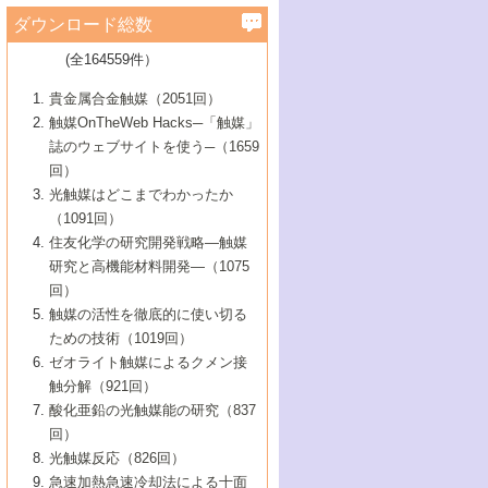
学）
7号 水素を利用する化成品合成の新潮流
6号 新しい固体酸触媒技術
5号 触媒を有効に使うための技術
ールホテル豊橋）
蔵技術の進歩
まで─
3号 メソポーラス物質の新展開
立大学）
3号 実用的ファインケミカル合成プロセス
ダウンロード総数
2号 第97回触媒討論会
1号 最近の触媒担体とその効果
▼46巻（2004年）
7号 ゼオライト合成における最近の進歩
6号 第106回触媒討論会
5号 CO
が関わる触媒・材料
B号 第111回触媒討論会（2013年・関西大
4号 錯体を利用したユニークな表面構造の
を実現する触媒
2
3号 リビング重合触媒の最近の展開
2号 第95回触媒討論会
(全164559件）
1号 部分酸化反応触媒の最前線
▼45巻（2003年）
学）
構築と機能
7号 有機分子触媒による精密有機合成
4号 バイオマス活用のための技術開発
6号 第104回触媒討論会
4号 今後の液体燃料を支える触媒技術
3号 化成品を合成するゼオライト触媒
2号 第93回触媒討論会
1号 なぜこの触媒が良いのか？
▼44巻（2002年）
貴金属合金触媒（2051回）
5号 若手会員による触媒研究の未来展望1：
8号 高機能化ポリオレフィンに向けた重合
5号 こんな物質，あんな物質―新たな触媒
7号 持続可能社会実現のための触媒および
5号 水素製造・貯蔵のための触媒技術の新
4号 水分解用光触媒材料
3号 特殊エネルギー場の触媒反応
触媒OnTheWeb Hacks─「触媒」
企業編
2号 第91回触媒討論会
触媒の最近の進展
1号 高次制御された触媒の化学
▼43巻（2001年）
の可能性―
触媒関連技術
しい展開
誌のウェブサイトを使う─（1659
5号 時間分解分光の進歩と応用
4号 生体内における金属の触媒作用
6号 第102回触媒討論会
3号 最近の自動車排ガス処理技術
2号 第89回触媒討論会
1号 グリーンケミストリーと触媒
▼42巻（2000年）
6号 第100回触媒討論会
8号 未来を拓く金属錯体
回）
6号 第98回触媒討論会
6号 第96回触媒討論会
5号 ファインケミカルズの展開に寄与する
7号 触媒・化学反応における計算化学の進
4号 触媒研究の現状と将来─第90回触媒討論
3号 触媒を利用した電気化学の新展開
2号 第87回触媒討論会特集号
1号 触媒反応工学の明日を拓く
▼41巻（1999年）
7号 『結晶の化学』を活かした触媒研究
光触媒はどこまでわかったか
7号 基礎化学品製造の触媒技術
触媒
歩
会Aから
7号 未来型金属錯体触媒開発への展望
4号 ナノ材料の調製と機能化
（1091回）
3号 生体触媒とバイオプロセス
2号 第85回触媒討論会
8号 イオン液体の応用
1号 孔、穴、あな?-特異な空間とその利用-
▼40巻（1998年）
8号 多機能型リアクター
6号 第94回触媒討論会
8号 若手研究者による触媒研究の未来展望
5号 基礎化学品製造の触媒技術
8号 超臨界流体を用いた化学プロセスの新
住友化学の研究開発戦略―触媒
5号 こんな触媒が欲しい
4号 水素製造・利用の触媒化学
3号 反応ダイナミクス
2号 第83回触媒討論会
1号 創立40周年記念・触媒化学この10年の
▼39巻（1997年）
2：大学・研究所編
展開
研究と高機能材料開発―（1075
7号 サブナノレベルでみた新しい表面現象
6号 第92回触媒討論会
6号 第90回触媒討論会
5号 触媒研究における新しい切り口：コン
進展と21世紀への提言/創立40周年記念・触
4号 超臨界流体の触媒反応への応用
3号 均一系触媒反応最前線
1号 均一系と不均一系触媒反応-その特徴と
回）
▼38巻（1996年）
8号 オレフィン重合触媒の新たな展
7号 基礎化学品製造の触媒技術
ビナトリアルケミストリー
媒学会この10年の歩みとこれから/創立40周
7号 触媒研究と学術雑誌/情報
5号 触媒のおもしろさをどのように伝える
接点
触媒の活性を徹底的に使い切る
4号 実用炭素材料の新展開
1号 触媒の構造と触媒作用/C1化学を中心と
▼37巻（1995年）
年記念・記録は語る
8号 資源の循環と触媒技術
6号 第88回触媒討論会特集号
か
ための技術（1019回）
8号 若い世代からみた触媒化学の現状と未
2号 第79回触媒討論会
5号 研究の方法論を考える
する21世紀への触媒
1号 ファインケミカルズと固体触媒
▼36巻（1994年）
2号 第81回触媒討論会
ゼオライト触媒によるクメン接
来
7号 企業における触媒研究のブレークスル
6号 第86回触媒討論会
3号 最新NO除去触媒の実用化研究
6号 第84回触媒討論会
2号 第77回触媒討論会
2号 第75回触媒討論会
触分解（921回）
1号 電気化学と触媒
▼35巻（1993年）
ー
3号 計算機触媒化学へのさそい
7号 水素化精製触媒の新しい展開
4号 新しい反応場を目指した触媒調製
7号 機能性金属材料と触媒
3号 オリンピックメダル:金・銀・銅はどん
酸化亜鉛の光触媒能の研究（837
3号 希土類を利用した触媒
2号 第73回触媒討論会
8号 この材料を触媒として使ってみません
4号 触媒劣化の制御と予測
1号 工業触媒開発マニュアル―探索から工
▼34巻（1992年）
8号 新しい反応性と機能性を目指した金属
な触媒作用を示すか
回）
5号 反応・分離技術の新しい展開
8号 触媒研究へのNMRの応用と展望
か？
業化まで
4号 触媒とリサイクル
3号 C4化学の展開
5号 最新の実用プロセスと触媒
クラスタ-化学
1号 インパクトを与えたこの研究
▼33巻（1991年）
光触媒反応（826回）
4号 触媒作用における機能の複合化
6号 第80回触媒討論会
2号 第71回触媒討論会
5号 エネルギー変換触媒
4号 《通常号》
6号 第82回触媒討論会
急速加熱急速冷却法による十面
2号 第69回触媒討論会
1号 触媒プロセス開発マニュアル―探索か
▼32巻（1990年）