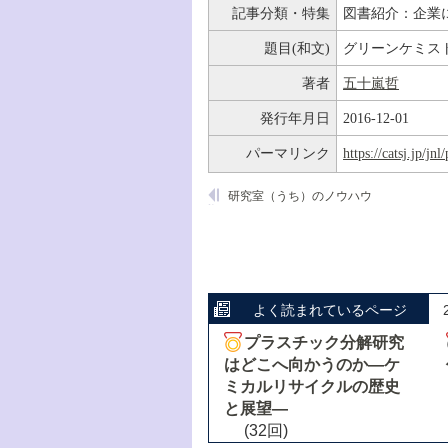
記事分類・特集
図書紹介：企業
題目(和文)
グリーンケミス
著者
五十嵐哲
発行年月日
2016-12-01
パーマリンク
https://catsj.jp/j
研究室（うち）のノウハウ
よく読まれているページ
プラスチック分解研究
はどこへ向かうのか―ケ
ミカルリサイクルの歴史
と展望―
(32回)