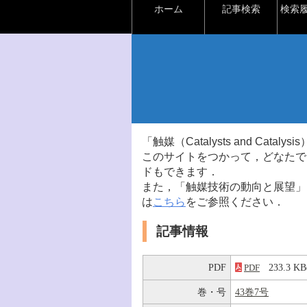
ホーム
記事検索
検索
「触媒（Catalysts and Ca
このサイトをつかって，どなたで
ドもできます．
また，「触媒技術の動向と展望」
は
こちら
をご参照ください．
記事情報
PDF
233.3 
PDF
巻・号
43巻7号