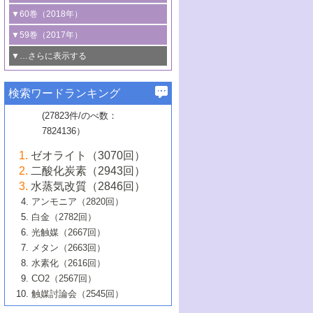
3号 CO
の排出削減および有効活用のた
タリゼーション
2
3号 特殊反応場を利用した触媒的分子変
る非貴金属触媒の研究動向
線を利用した触媒解析技術の最先端
1号 物質移動制御に着目した触媒プロセ
▼60巻（2018年）
4号 格子酸素・格子酸素欠陥を利用した
めの触媒技術
換反応
2号 機能化学品製造に資するクリーンな
ス開発
5号 ゼオライトの合成と応用における研
5号 単原子触媒
触媒反応
1号 固体酸触媒の最新の研究動向
▼59巻（2017年）
触媒的酸化反応
4号 若手による情報発信企画～とびたて
4号 多孔質材料を用いた触媒の新展開
究動向
2号 CO
フリー水素サプライチェーンに
2
6号 参照触媒委員会からのお知らせ
5号 生体触媒によるエネルギー変換反応
2号 二酸化炭素からの有用化学品合成
1号 いたるところに，触媒
▼…さらに表示する
若き触媒の研究者たち～（1）
3号 水処理のための触媒化学
5号 情報学的手法を用いた触媒開発
6号 ヘテロ接合界面
関わる触媒開発動向
B号 第133回触媒討論会（2023年）
6号 窒素とリンの循環のための触媒・機
3号 ナノ粒子・クラスター触媒の最前線
2号 機能性材料の局所構造解析のための
5号 若手による情報発信企画～とびたて
▼58巻（2016年）
4号 光触媒を用いた水分解の最新の研究
6号 カーボンニュートラルに向けた電解
B号 第135回触媒討論会（2025年）
3号 精密高分子合成に関する最近の研究
能性材料
最先端技術
検索ワードランキング
4号 60周年記念企画
若き触媒の研究者たち～（2）
動向
技術
1号 ユニークな構造の高分子を生み出す触
▼57巻（2015年）
動向
B号 第131回触媒討論会（2023年）
3号 無機分離膜材料の開発と触媒反応プ
5号 進化するゼオライト合成技術
6号 石油のノーブル・ユースを志向した
媒技術
(27823件/のべ数：
5号 次世代の触媒プロセスを支えるマイ
B号 第127回触媒討論会（2021年・オン
1号 水素キャリアにかかわる触媒技術の新
4号 バイオマス化成品製造のための触媒
▼56巻（2014年）
ロセスへの適用
触媒技術
7824136）
クロ波
6号 非貴金属系触媒における電気化学的
ライン開催(Zoom)のみ）
2号 リグニンからの化成品製造に向けた触
展開
技術
1号 特殊環境場を利用した材料合成
▼55巻（2013年）
4号 触媒研究における計算科学の利用
酸素還元反応
B号 第129回触媒討論会（2022年・京都
媒技術
6号 メタン転換技術の最新動向
ゼオライト（3070回）
2号 石油精製用触媒の最近の進展
5号 固体触媒による含窒素有機化合物変
2号 光触媒反応機構に関する最新の研究動
1号 高耐久性燃料電池システム用触媒にお
大学：オンライン・対面開催）
▼54巻（2012年）
5号 水素のふるまいを解き明かす最先端
B号 第121回触媒討論会（2018年・東京
3号 触媒研究の最先端～とびたて若き研究
二酸化炭素（2943回）
B号 第125回触媒討論会（2020年・工学
換の最前線
3号 固体酸化物形燃料電池（SOFC）におけ
向
ける新展開
研究
大学）
1号 規則性多孔体の利用技術における最近
▼53巻（2011年）
者たち～（1）
水蒸気改質（2846回）
院大学）
るアノード触媒上での燃料直接改質技術
6号 貴金属使用量低減に向けた自動車排
3号 固体高分子形燃料電池カソード触媒の
2号 リビングラジカル重合の最近の動向
6号 低級アルカンの有効利用のための触
の進歩
アンモニア（2820回）
4号 触媒研究の最先端～とびたて若き研究
1号 金属学から見る合金触媒の新展開
▼52巻（2010年）
ガス浄化触媒の開発
4号 コアシェル構造の制御による触媒機能
開発動向
媒技術
白金（2782回）
3号 天然ガスの化学工業的展開に関する触
2号 第109回触媒討論会
者たち～（2）
2号 第107回触媒討論会
の向上
1号 触媒の劣化対策と長寿命触媒開発
B号 第123回触媒討論会（2019年・大阪
▼51巻（2009年）
4号 人工光合成に向けた近年のアプローチ
光触媒（2667回）
媒技術
B号 第119回触媒討論会（2017年・首都
3号 貴金属低減技術の最新動向
5号 触媒研究の最先端～とびたて若き研究
市立大学）
3号 触媒のその場観察法の進歩（１）
5号 工業触媒およびその周辺技術の最近の
2号 第105回触媒討論会
1号 炭素材料－熱い注目を集める材料－
▼50巻（2008年）
メタン（2663回）
大学東京）
5号 未利用熱エネルギーの有効活用に貢献
4号 貴金属触媒の精密構造制御とその活用
者たち～（3）
4号 貴金属代替技術の最新動向
進歩
水素化（2616回）
4号 触媒のその場観察法の進歩（２）
3号 ナノ構造が拓く新機能
する触媒技術
2号 第103回触媒討論会
1号 触媒化学と学会のこの10年，半世紀，
▼49巻（2007年）
5号 バイオマス化成品製造のための固体触
6号 イオニクス材料と燃料電池・電解合成
5号 光触媒による物質変換反応の新展開
CO2（2567回）
6号 ナノシート
5号 不活性結合の触媒的活性化による有機
そして未来
4号 活性サイトおよびその環境の精密な設
6号 ポリオキソメタレート
3号 環境浄化用光触媒の現状と課題
媒の開発
1号 含フッ素化合物の合成と触媒
▼48巻（2006年）
の最新の研究動向
触媒討論会（2545回）
6号 グラフェン
合成
B号 第115回触媒討論会（2015年・成蹊大
計による触媒の高機能化
2号 第101回触媒討論会
B号 第113回触媒討論会（2014年・ロワジ
4号 水素社会の実現に向けた水素製造・貯
6号 ナノ空間─吸着状態解析から新機能開拓
2号 第99回触媒討論会
B号 第117回触媒討論会（2016年・大阪府
1号 固体酸触媒の最近の進歩
▼47巻（2005年）