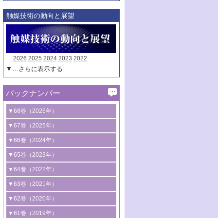
触媒技術の動向と展望
2026
2025
2024
2023
2022
▼…さらに表示する
バックナンバー
▼68巻（2026年）
1号 過酸化水素合成に関する研究動向
▼67巻（2025年）
2号 コンピューター技術により加速する
1号 CO
水素化によるグリーン燃料/グリ
▼66巻（2024年）
2
触媒開発
ーンケミカル製造
1号 低次元ナノ構造を有する触媒材料
▼65巻（2023年）
3号 有機分子変換やCO
資源化のための
2
2号 水素製造のための水分解技術に関す
2号 規制反応場を活用した固体触媒研究
1号 炭素が関わる触媒機能
▼64巻（2022年）
光触媒に関する最近の研究
る最近の研究
の新展開
2号 プラスチックケミカルリサイクルの
1号 合成ガス製造とCOを用いるケミカル
▼63巻（2021年）
B号 第137回触媒討論会（2026年）
3号 オレフィン系樹脂の精密合成に関す
3号 未踏分子変換を目指した酸化触媒プ
ための触媒技術
ズ合成の最新動向
1号 金触媒の新展開
▼62巻（2020年）
る最新技術
ロセスの最前線
3号 非酸化物系金属化合物を基盤とした
2号 化学品合成のための合金触媒開発
2号 ペロブスカイト
1号 触媒設計を拓く欠陥構造のキャラク
▼61巻（2019年）
4号 アルコール類の効率的変換を実現す
4号 シンクロトロン放射光および中性子
触媒材料の開発