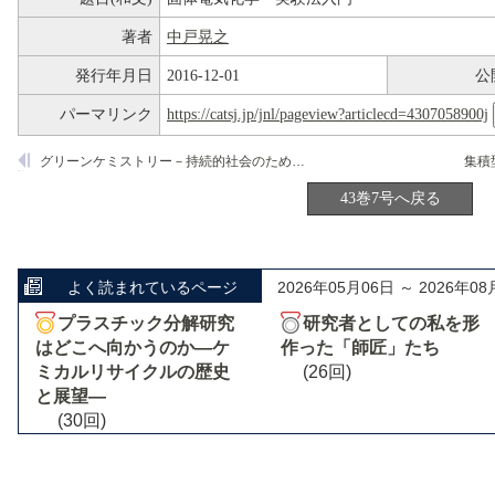
著者
中戸晃之
発行年月日
2016-12-01
公
パーマリンク
https://catsj.jp/jnl/pageview?articlecd=4307058900j
グリーンケミストリー－持続的社会のための化学
43巻7号へ戻る
よく読まれているページ
2026年05月06日 ～ 2026年08
プラスチック分解研究
研究者としての私を形
はどこへ向かうのか―ケ
作った「師匠」たち
ミカルリサイクルの歴史
(26回)
と展望―
(30回)