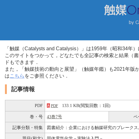
「触媒（Catalysts and Catalysis）」は1959年（昭
このサイトをつかって，どなたでも全記事の検索と結果（書
ドもできます．
また，「触媒技術の動向と展望」（触媒年鑑）も2021年
は
こちら
をご参照ください．
記事情報
PDF
133.1 KB(閲覧回数：1回)
PDF
巻・号
43巻7号
ペ
記事分類・特集
図書紹介：企業における触媒研究のブレークス
題目(和文)
固体電気化学－実験法入門－