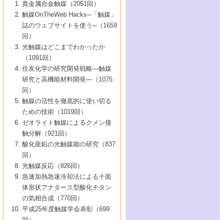
1号 なぜこの触媒が良いのか？
▼44巻（2002年）
貴金属合金触媒（2051回）
5号 若手会員による触媒研究の未来展望1：
8号 高機能化ポリオレフィンに向けた重合
5号 こんな物質，あんな物質―新たな触媒
7号 持続可能社会実現のための触媒および
5号 水素製造・貯蔵のための触媒技術の新
4号 水分解用光触媒材料
3号 特殊エネルギー場の触媒反応
触媒OnTheWeb Hacks─「触媒」
企業編
2号 第91回触媒討論会
触媒の最近の進展
1号 高次制御された触媒の化学
▼43巻（2001年）
の可能性―
触媒関連技術
しい展開
誌のウェブサイトを使う─（1659
5号 時間分解分光の進歩と応用
4号 生体内における金属の触媒作用
6号 第102回触媒討論会
3号 最近の自動車排ガス処理技術
2号 第89回触媒討論会
1号 グリーンケミストリーと触媒
▼42巻（2000年）
6号 第100回触媒討論会
8号 未来を拓く金属錯体
回）
6号 第98回触媒討論会
6号 第96回触媒討論会
5号 ファインケミカルズの展開に寄与する
7号 触媒・化学反応における計算化学の進
4号 触媒研究の現状と将来─第90回触媒討論
3号 触媒を利用した電気化学の新展開
2号 第87回触媒討論会特集号
1号 触媒反応工学の明日を拓く
▼41巻（1999年）
7号 『結晶の化学』を活かした触媒研究
光触媒はどこまでわかったか
7号 基礎化学品製造の触媒技術
触媒
歩
会Aから
7号 未来型金属錯体触媒開発への展望
4号 ナノ材料の調製と機能化
（1091回）
3号 生体触媒とバイオプロセス
2号 第85回触媒討論会
8号 イオン液体の応用
1号 孔、穴、あな?-特異な空間とその利用-
▼40巻（1998年）
8号 多機能型リアクター
6号 第94回触媒討論会
8号 若手研究者による触媒研究の未来展望
5号 基礎化学品製造の触媒技術
8号 超臨界流体を用いた化学プロセスの新
住友化学の研究開発戦略―触媒
5号 こんな触媒が欲しい
4号 水素製造・利用の触媒化学
3号 反応ダイナミクス
2号 第83回触媒討論会
1号 創立40周年記念・触媒化学この10年の
▼39巻（1997年）
2：大学・研究所編
展開
研究と高機能材料開発―（1075
7号 サブナノレベルでみた新しい表面現象
6号 第92回触媒討論会
6号 第90回触媒討論会
5号 触媒研究における新しい切り口：コン
進展と21世紀への提言/創立40周年記念・触
4号 超臨界流体の触媒反応への応用
3号 均一系触媒反応最前線
1号 均一系と不均一系触媒反応-その特徴と
回）
▼38巻（1996年）
8号 オレフィン重合触媒の新たな展
7号 基礎化学品製造の触媒技術
ビナトリアルケミストリー
媒学会この10年の歩みとこれから/創立40周
7号 触媒研究と学術雑誌/情報
5号 触媒のおもしろさをどのように伝える
接点
触媒の活性を徹底的に使い切る
4号 実用炭素材料の新展開
1号 触媒の構造と触媒作用/C1化学を中心と
▼37巻（1995年）
年記念・記録は語る
8号 資源の循環と触媒技術
6号 第88回触媒討論会特集号
か
ための技術（1019回）
8号 若い世代からみた触媒化学の現状と未
2号 第79回触媒討論会
5号 研究の方法論を考える
する21世紀への触媒
1号 ファインケミカルズと固体触媒
▼36巻（1994年）
2号 第81回触媒討論会
ゼオライト触媒によるクメン接
来
7号 企業における触媒研究のブレークスル
6号 第86回触媒討論会
3号 最新NO除去触媒の実用化研究
6号 第84回触媒討論会
2号 第77回触媒討論会
2号 第75回触媒討論会
触分解（921回）
1号 電気化学と触媒
▼35巻（1993年）
ー
3号 計算機触媒化学へのさそい
7号 水素化精製触媒の新しい展開
4号 新しい反応場を目指した触媒調製
7号 機能性金属材料と触媒
3号 オリンピックメダル:金・銀・銅はどん
酸化亜鉛の光触媒能の研究（837
3号 希土類を利用した触媒
2号 第73回触媒討論会
8号 この材料を触媒として使ってみません
4号 触媒劣化の制御と予測
1号 工業触媒開発マニュアル―探索から工
▼34巻（1992年）
8号 新しい反応性と機能性を目指した金属
な触媒作用を示すか
回）
5号 反応・分離技術の新しい展開
8号 触媒研究へのNMRの応用と展望
か？
業化まで
4号 触媒とリサイクル
3号 C4化学の展開
5号 最新の実用プロセスと触媒
クラスタ-化学
1号 インパクトを与えたこの研究
▼33巻（1991年）
光触媒反応（826回）
4号 触媒作用における機能の複合化
6号 第80回触媒討論会
2号 第71回触媒討論会
5号 エネルギー変換触媒
4号 《通常号》
6号 第82回触媒討論会
急速加熱急速冷却法による十面
2号 第69回触媒討論会
1号 触媒プロセス開発マニュアル―探索か
▼32巻（1990年）
5号 未来を拓け！若手研究者
7号 無機―有機ハイブリッド材料の新展開
3号 研究開発のうらおもて―着想と展開
体形状アナタース型酸化チタン
6号 第76回触媒討論会
5号 《通常号》
ら工業化まで，知っておきたいこと PartII
7号 ナノ構造体の化学
3号 ケミカルズ合成触媒―新しい展開と応
1号 21世紀に向けて触媒研究の飛躍をめざ
▼31巻（1989年）
6号 第78回触媒討論会
8号 AFMでみる世界
の気相合成（770回）
4号 触媒劣化と寿命の予測
7号 表面吸着相の新しい展開
用
6号 第74回触媒討論会
2号 第67回触媒討論会
8号 あの反応は今
す―触媒化学の裾野を広げよう
1号 情報科学と反応設計・材料設計
▼30巻（1988年）
7号 ダイナミックな領域への触媒研究の展
平成25年度触媒学会表彰（699
5号 環境に優しい触媒
8号 マイクロポーラス・クリスタル触媒の
4号 触媒調製の科学と技術の最前線
7号 半導体光触媒の基礎と広がり
3号 光触媒
2号 第65回触媒討論会
開/C1化学を中心とする21世紀への触媒
回）