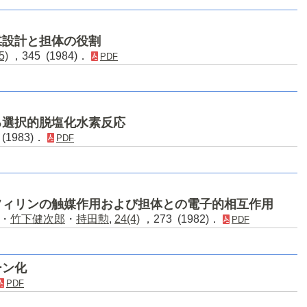
媒設計と担体の役割
5)
，345 (1984)．
PDF
る選択的脱塩化水素反応
(1983)．
PDF
フィリンの触媒作用および担体との電子的相互作用
・
竹下健次郎
・
持田勲
,
24(4)
，273 (1982)．
PDF
ーン化
PDF