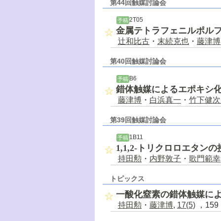
第44回触媒討論会
2T05
予稿
金属テトラフェニルポル
辻和比古
・
末続克也
・
藤津博
第40回触媒討論会
B6
予稿
錯体触媒によるエポキシ
藤津博
・
白浜真一
・
竹下健次
第39回触媒討論会
1B11
予稿
1,1,2-トリクロロエタ
持田勲
・
内野敦子
・
歌門範幸
トピックス
一酸化窒素の錯体触媒に
持田勲
・
藤津博
,
17(5)
，159 