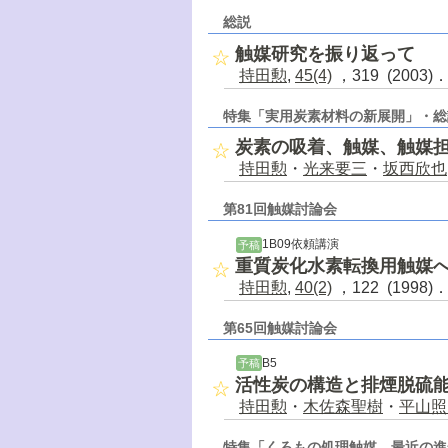
総説
触媒研究を振り返って
持田勲
,
45(4)
，319 (2003)
特集「実用炭素材料の新展開」・総
炭素の吸着、触媒、触媒
持田勲
・
光来要三
・
坂西欣也
第81回触媒討論会
1B09依頼講演
予稿
重質炭化水素転換用触媒
持田勲
,
40(2)
，122 (1998)
第65回触媒討論会
B5
予稿
活性炭の構造と排煙脱硫
持田勲
・
木佐森聖樹
・
平山照
特集「くろもの処理触媒―最近の進