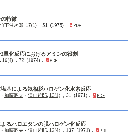
ナの特徴
竹下健次郎
,
17(1)
，51 (1975)．
PDF
ン2量化反応におけるアミンの役割
,
16(4)
，72 (1974)．
PDF
体塩基による気相脱ハロゲン化水素反応
・
加藤昭夫
・
清山哲郎
,
13(1)
，31 (1971)．
PDF
によるハロエタンの脱ハロゲン化反応
・
加藤昭夫
・
清山哲郎
,
13(4)
，137 (1971)．
PDF