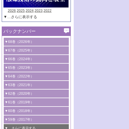
2026
2025
2024
2023
2022
▼…さらに表示する
バックナンバー
▼68巻（2026年）
1号 過酸化水素合成に関する研究動向
▼67巻（2025年）
2号 コンピューター技術により加速する
1号 CO
水素化によるグリーン燃料/グリ
▼66巻（2024年）
2
触媒開発
ーンケミカル製造
1号 低次元ナノ構造を有する触媒材料
▼65巻（2023年）
3号 有機分子変換やCO
資源化のための
2
2号 水素製造のための水分解技術に関す
2号 規制反応場を活用した固体触媒研究
1号 炭素が関わる触媒機能
▼64巻（2022年）
光触媒に関する最近の研究
る最近の研究
の新展開
2号 プラスチックケミカルリサイクルの
1号 合成ガス製造とCOを用いるケミカル
▼63巻（2021年）
B号 第137回触媒討論会（2026年）
3号 オレフィン系樹脂の精密合成に関す
3号 未踏分子変換を目指した酸化触媒プ
ための触媒技術
ズ合成の最新動向
1号 金触媒の新展開
▼62巻（2020年）
る最新技術
ロセスの最前線
3号 非酸化物系金属化合物を基盤とした
2号 化学品合成のための合金触媒開発
2号 ペロブスカイト
1号 触媒設計を拓く欠陥構造のキャラク
▼61巻（2019年）
4号 アルコール類の効率的変換を実現す
4号 シンクロトロン放射光および中性子
触媒材料の開発
3号 CO
の排出削減および有効活用のた
タリゼーション
2
3号 特殊反応場を利用した触媒的分子変
る非貴金属触媒の研究動向
線を利用した触媒解析技術の最先端
1号 物質移動制御に着目した触媒プロセ
▼60巻（2018年）
4号 格子酸素・格子酸素欠陥を利用した
めの触媒技術
換反応
2号 機能化学品製造に資するクリーンな
ス開発
5号 ゼオライトの合成と応用における研
5号 単原子触媒
触媒反応
1号 固体酸触媒の最新の研究動向
▼59巻（2017年）
触媒的酸化反応
4号 若手による情報発信企画～とびたて
4号 多孔質材料を用いた触媒の新展開
究動向
2号 CO
フリー水素サプライチェーンに
2
6号 参照触媒委員会からのお知らせ
5号 生体触媒によるエネルギー変換反応
2号 二酸化炭素からの有用化学品合成
1号 いたるところに，触媒
▼…さらに表示する