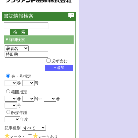
書誌情報検索
▼詳細検索
必ず含む
巻・号指定
巻
号
範囲指定
巻
号～
巻
号
触媒年鑑
年度
記事種別
マーク：
マークあり