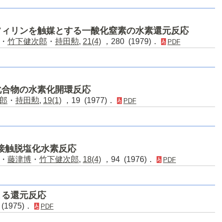
フィリンを触媒とする一酸化窒素の水素還元反応
・
竹下健次郎
・
持田勲
,
21(4)
，280 (1979)．
PDF
化合物の水素化開環反応
郎
・
持田勲
,
19(1)
，19 (1977)．
PDF
ンの接触脱塩化水素反応
・
藤津博
・
竹下健次郎
,
18(4)
，94 (1976)．
PDF
よる還元反応
(1975)．
PDF