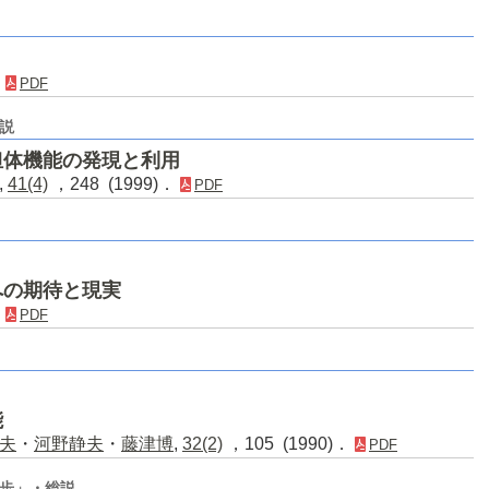
．
PDF
説
担体機能の発現と利用
,
41(4)
，248 (1999)．
PDF
への期待と現実
．
PDF
能
夫
・
河野静夫
・
藤津博
,
32(2)
，105 (1990)．
PDF
歩」・総説