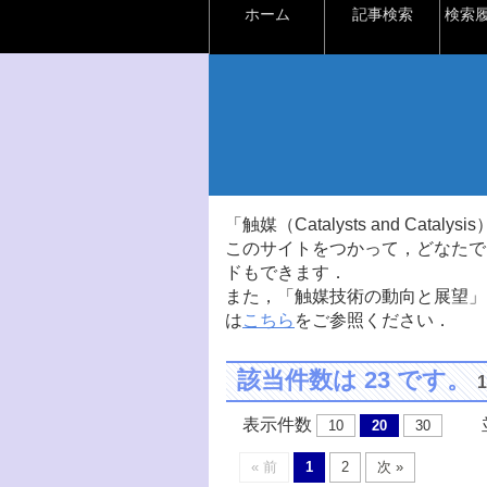
ホーム
記事検索
検索
「触媒（Catalysts and Ca
このサイトをつかって，どなたで
ドもできます．
また，「触媒技術の動向と展望」
は
こちら
をご参照ください．
該当件数は 23 です。
表示件数
並
10
20
30
« 前
1
2
次 »