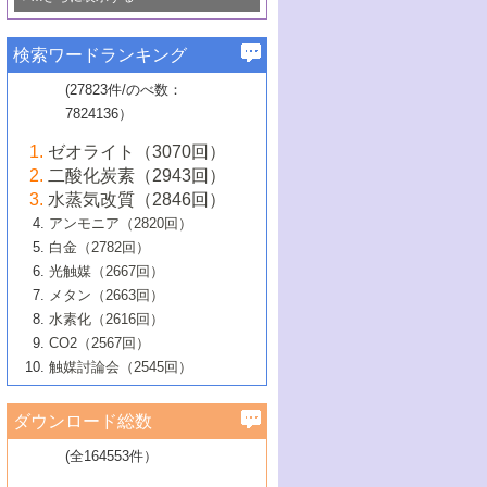
若き触媒の研究者たち～（1）
3号 水処理のための触媒化学
5号 情報学的手法を用いた触媒開発
6号 ヘテロ接合界面
関わる触媒開発動向
B号 第133回触媒討論会（2023年）
6号 窒素とリンの循環のための触媒・機
3号 ナノ粒子・クラスター触媒の最前線
2号 機能性材料の局所構造解析のための
5号 若手による情報発信企画～とびたて
▼58巻（2016年）
4号 光触媒を用いた水分解の最新の研究
6号 カーボンニュートラルに向けた電解
B号 第135回触媒討論会（2025年）
3号 精密高分子合成に関する最近の研究
能性材料
最先端技術
検索ワードランキング
4号 60周年記念企画
若き触媒の研究者たち～（2）
動向
技術
1号 ユニークな構造の高分子を生み出す触
▼57巻（2015年）
動向
B号 第131回触媒討論会（2023年）
3号 無機分離膜材料の開発と触媒反応プ
5号 進化するゼオライト合成技術
6号 石油のノーブル・ユースを志向した
媒技術
(27823件/のべ数：
5号 次世代の触媒プロセスを支えるマイ
B号 第127回触媒討論会（2021年・オン
1号 水素キャリアにかかわる触媒技術の新
4号 バイオマス化成品製造のための触媒
▼56巻（2014年）
ロセスへの適用
触媒技術
7824136）
クロ波
6号 非貴金属系触媒における電気化学的
ライン開催(Zoom)のみ）
2号 リグニンからの化成品製造に向けた触
展開
技術
1号 特殊環境場を利用した材料合成
▼55巻（2013年）
4号 触媒研究における計算科学の利用
酸素還元反応
B号 第129回触媒討論会（2022年・京都
媒技術
6号 メタン転換技術の最新動向
ゼオライト（3070回）
2号 石油精製用触媒の最近の進展
5号 固体触媒による含窒素有機化合物変
2号 光触媒反応機構に関する最新の研究動
1号 高耐久性燃料電池システム用触媒にお
大学：オンライン・対面開催）
▼54巻（2012年）
5号 水素のふるまいを解き明かす最先端
B号 第121回触媒討論会（2018年・東京
3号 触媒研究の最先端～とびたて若き研究
二酸化炭素（2943回）
B号 第125回触媒討論会（2020年・工学
換の最前線
3号 固体酸化物形燃料電池（SOFC）におけ
向
ける新展開
研究
大学）
1号 規則性多孔体の利用技術における最近
▼53巻（2011年）
者たち～（1）
水蒸気改質（2846回）
院大学）
るアノード触媒上での燃料直接改質技術
6号 貴金属使用量低減に向けた自動車排
3号 固体高分子形燃料電池カソード触媒の
2号 リビングラジカル重合の最近の動向
6号 低級アルカンの有効利用のための触
の進歩
アンモニア（2820回）
4号 触媒研究の最先端～とびたて若き研究
1号 金属学から見る合金触媒の新展開
▼52巻（2010年）
ガス浄化触媒の開発
4号 コアシェル構造の制御による触媒機能
開発動向
媒技術
白金（2782回）
3号 天然ガスの化学工業的展開に関する触
2号 第109回触媒討論会
者たち～（2）
2号 第107回触媒討論会
の向上
1号 触媒の劣化対策と長寿命触媒開発
B号 第123回触媒討論会（2019年・大阪
▼51巻（2009年）
4号 人工光合成に向けた近年のアプローチ
光触媒（2667回）
媒技術
B号 第119回触媒討論会（2017年・首都
3号 貴金属低減技術の最新動向
5号 触媒研究の最先端～とびたて若き研究
市立大学）
3号 触媒のその場観察法の進歩（１）
5号 工業触媒およびその周辺技術の最近の
2号 第105回触媒討論会
1号 炭素材料－熱い注目を集める材料－
▼50巻（2008年）
メタン（2663回）
大学東京）
5号 未利用熱エネルギーの有効活用に貢献
4号 貴金属触媒の精密構造制御とその活用
者たち～（3）
4号 貴金属代替技術の最新動向
進歩
水素化（2616回）
4号 触媒のその場観察法の進歩（２）
3号 ナノ構造が拓く新機能
する触媒技術
2号 第103回触媒討論会
1号 触媒化学と学会のこの10年，半世紀，
▼49巻（2007年）
5号 バイオマス化成品製造のための固体触
6号 イオニクス材料と燃料電池・電解合成
5号 光触媒による物質変換反応の新展開
CO2（2567回）
6号 ナノシート
5号 不活性結合の触媒的活性化による有機
そして未来
4号 活性サイトおよびその環境の精密な設
6号 ポリオキソメタレート
3号 環境浄化用光触媒の現状と課題
媒の開発
1号 含フッ素化合物の合成と触媒
▼48巻（2006年）
の最新の研究動向
触媒討論会（2545回）
6号 グラフェン
合成
B号 第115回触媒討論会（2015年・成蹊大
計による触媒の高機能化
2号 第101回触媒討論会
B号 第113回触媒討論会（2014年・ロワジ
4号 水素社会の実現に向けた水素製造・貯
6号 ナノ空間─吸着状態解析から新機能開拓
2号 第99回触媒討論会
B号 第117回触媒討論会（2016年・大阪府
1号 固体酸触媒の最近の進歩
▼47巻（2005年）
学）
7号 水素を利用する化成品合成の新潮流
6号 新しい固体酸触媒技術
5号 触媒を有効に使うための技術
ールホテル豊橋）
蔵技術の進歩
まで─
3号 メソポーラス物質の新展開
立大学）
3号 実用的ファインケミカル合成プロセス
ダウンロード総数
2号 第97回触媒討論会
1号 最近の触媒担体とその効果
▼46巻（2004年）
7号 ゼオライト合成における最近の進歩
6号 第106回触媒討論会
5号 CO
が関わる触媒・材料
B号 第111回触媒討論会（2013年・関西大
4号 錯体を利用したユニークな表面構造の
を実現する触媒
2
3号 リビング重合触媒の最近の展開
2号 第95回触媒討論会
(全164553件）
1号 部分酸化反応触媒の最前線
▼45巻（2003年）
学）
構築と機能
7号 有機分子触媒による精密有機合成
4号 バイオマス活用のための技術開発
6号 第104回触媒討論会
4号 今後の液体燃料を支える触媒技術
3号 化成品を合成するゼオライト触媒
2号 第93回触媒討論会