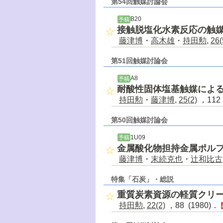
第54回触媒討論会
B20
予稿
接触脱塩化水素反応の触
藤津博
・
高木雄
・
持田勲
,
26(
第51回触媒討論会
A8
予稿
耐酸性固体塩基触媒によ
持田勲
・
藤津博
,
25(2)
，112 
第50回触媒討論会
1U09
予稿
金属酸化物担持金属ポル
藤津博
・
末続克也
・
辻和比古
特集「石炭」・総説
重質炭素資源の軽質クリ
持田勲
,
22(2)
，88 (1980)．