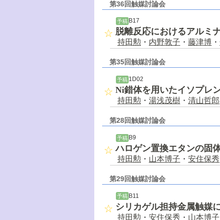
第36回触媒討論会
B17
予稿
脱離反応におけるアルミ
持田勲
・
内野敦子
・
藤津博
・
第35回触媒討論会
1D02
予稿
Ni錯体を用いたイソプレ
持田勲
・
湯浅茂樹
・
清山哲郎
第28回触媒討論会
B9
予稿
ハロゲン置換エタンの固
持田勲
・
山本博子
・
安住保秀
第29回触媒討論会
B11
予稿
シリカゲル担持金属触媒
持田勲
・
安住保秀
・
山本博子