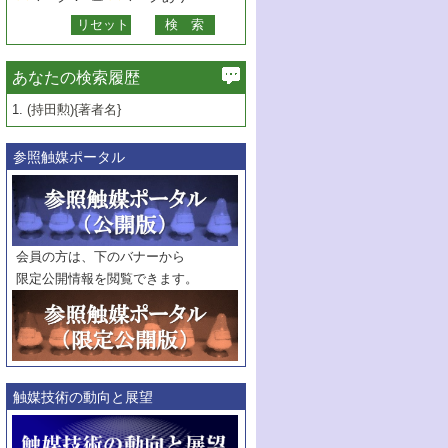
あなたの検索履歴
1.
(持田勲){著者名}
参照触媒ポータル
会員の方は、下のバナーから
限定公開情報を閲覧できます。
触媒技術の動向と展望