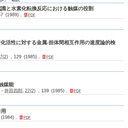
認識と水素化転換反応における触媒の役割
7 (1989)．
PDF
素化活性に対する金属-担体間相互作用の速度論的検
7(2)
，129 (1985)．
PDF
触媒能
・
井田四郎
,
27(2)
，139 (1985)．
PDF
作用
(1984)．
PDF