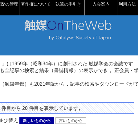
履歴の管理
著作権について
執筆の手引き
入会案内
利用方法・
talysis）」は1959年（昭和34年）に創刊された 触媒学会の会誌です．
も全記事の検索と結果（書誌情報）の表示ができ， 正会員・
（触媒年鑑）も2021年版から，記事の検索やダウンロードが
1 件目から 20 件目を表示しています。
び替え
新しいものから
古いものから