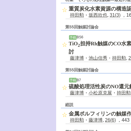
重質炭化水素資源の構造
持田勲
・
坂西欣也
,
31(3)
，16
第55回触媒討論会
BS6
予稿
TiO
担持Rh触媒のCO水
2
討
藤津博
・
池山信秀
・
持田勲
,
2
第55回触媒討論会
B7
予稿
硫酸処理活性炭のNO還元
藤津博
・
小松原克展
・
持田勲
総説
金属ポルフィリンの触媒
持田勲
・
藤津博
,
26(6)
，443 