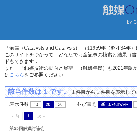
「触媒（Catalysts and Catalysis）」は1959年（昭
このサイトをつかって，どなたでも全記事の検索と結果（書
ドもできます．
また，「触媒技術の動向と展望」（触媒年鑑）も2021年
は
こちら
をご参照ください．
該当件数は 1 です。
1 件目から 1 件目を表示し
表示件数
並び替え
10
20
30
新しいものから
« 前
1
次 »
第55回触媒討論会