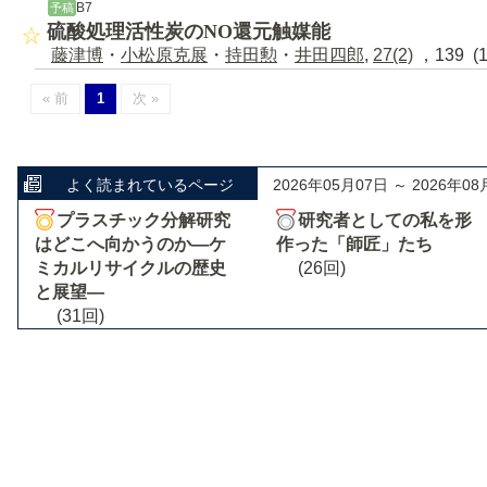
B7
予稿
硫酸処理活性炭のNO還元触媒能
藤津博
・
小松原克展
・
持田勲
・
井田四郎
,
27(2)
，139 (
« 前
1
次 »
よく読まれているページ
2026年05月07日 ～ 2026年08
プラスチック分解研究
研究者としての私を形
はどこへ向かうのか―ケ
作った「師匠」たち
ミカルリサイクルの歴史
(26回)
と展望―
(31回)