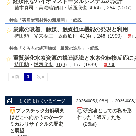
経済的なバイオマストータルシステムの設計
藤本真司
・
美濃輪智朗
・
坂西欣也
,
49(4)
，254 (2007)
特集「実用炭素材料の新展開」・総説
炭素の吸着、触媒、触媒担体機能の発現と利用
持田勲
・
光来要三
・
坂西欣也
,
41(4)
，248 (1999)．
P
特集「くろもの処理触媒―最近の進歩」・総説
重質炭化水素資源の構造認識と水素化転換反応に
持田勲
・
坂西欣也
,
31(3)
，167 (1989)．
PDF
« 前
1
次 »
よく読まれているページ
2026年05月08日 ～ 2026年08
プラスチック分解研究
研究者としての私を形
はどこへ向かうのか―ケ
作った「師匠」たち
ミカルリサイクルの歴史
(26回)
と展望―