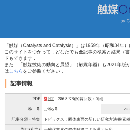
「触媒（Catalysts and Catalysis）」は1959年（昭
このサイトをつかって，どなたでも全記事の検索と結果（書
ドもできます．
また，「触媒技術の動向と展望」（触媒年鑑）も2021年
は
こちら
をご参照ください．
記事情報
PDF
286.8 KB(閲覧回数：0回)
PDF
巻・号
17巻5号
ペ
記事分類・特集
トピックス：固体表面の新しい研究方法/酸素
題目(和文)
一酸化窒素の錯体触媒による還元反応