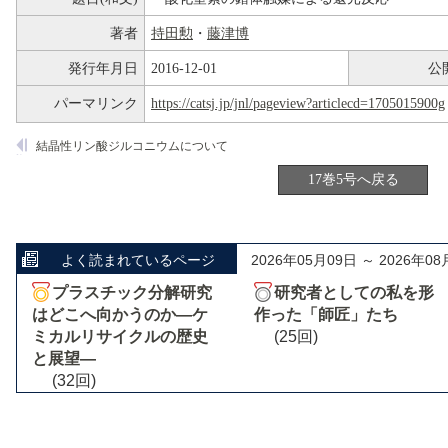
著者
持田勲
・
藤津博
発行年月日
2016-12-01
公
パーマリンク
https://catsj.jp/jnl/pageview?articlecd=1705015900g
結晶性リン酸ジルコニウムについて
17巻5号へ戻る
よく読まれているページ
2026年05月09日 ～ 2026年08
プラスチック分解研究
研究者としての私を形
はどこへ向かうのか―ケ
作った「師匠」たち
ミカルリサイクルの歴史
(25回)
と展望―
(32回)