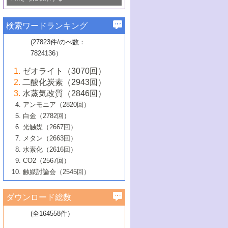
若き触媒の研究者たち～（1）
3号 水処理のための触媒化学
5号 情報学的手法を用いた触媒開発
6号 ヘテロ接合界面
関わる触媒開発動向
B号 第133回触媒討論会（2023年）
6号 窒素とリンの循環のための触媒・機
3号 ナノ粒子・クラスター触媒の最前線
2号 機能性材料の局所構造解析のための
5号 若手による情報発信企画～とびたて
▼58巻（2016年）
4号 光触媒を用いた水分解の最新の研究
6号 カーボンニュートラルに向けた電解
B号 第135回触媒討論会（2025年）
3号 精密高分子合成に関する最近の研究
能性材料
最先端技術
検索ワードランキング
4号 60周年記念企画
若き触媒の研究者たち～（2）
動向
技術
1号 ユニークな構造の高分子を生み出す触
▼57巻（2015年）
動向
B号 第131回触媒討論会（2023年）
3号 無機分離膜材料の開発と触媒反応プ
5号 進化するゼオライト合成技術
6号 石油のノーブル・ユースを志向した
媒技術
(27823件/のべ数：
5号 次世代の触媒プロセスを支えるマイ
B号 第127回触媒討論会（2021年・オン
1号 水素キャリアにかかわる触媒技術の新
4号 バイオマス化成品製造のための触媒
▼56巻（2014年）
ロセスへの適用
触媒技術
7824136）
クロ波
6号 非貴金属系触媒における電気化学的
ライン開催(Zoom)のみ）
2号 リグニンからの化成品製造に向けた触
展開
技術
1号 特殊環境場を利用した材料合成
▼55巻（2013年）
4号 触媒研究における計算科学の利用
酸素還元反応
B号 第129回触媒討論会（2022年・京都
媒技術
6号 メタン転換技術の最新動向
ゼオライト（3070回）
2号 石油精製用触媒の最近の進展
5号 固体触媒による含窒素有機化合物変
2号 光触媒反応機構に関する最新の研究動
1号 高耐久性燃料電池システム用触媒にお
大学：オンライン・対面開催）
▼54巻（2012年）
5号 水素のふるまいを解き明かす最先端
B号 第121回触媒討論会（2018年・東京
3号 触媒研究の最先端～とびたて若き研究
二酸化炭素（2943回）
B号 第125回触媒討論会（2020年・工学
換の最前線
3号 固体酸化物形燃料電池（SOFC）におけ
向
ける新展開
研究
大学）
1号 規則性多孔体の利用技術における最近
▼53巻（2011年）
者たち～（1）
水蒸気改質（2846回）
院大学）
るアノード触媒上での燃料直接改質技術
6号 貴金属使用量低減に向けた自動車排
3号 固体高分子形燃料電池カソード触媒の
2号 リビングラジカル重合の最近の動向
6号 低級アルカンの有効利用のための触
の進歩
アンモニア（2820回）
4号 触媒研究の最先端～とびたて若き研究
1号 金属学から見る合金触媒の新展開
▼52巻（2010年）
ガス浄化触媒の開発
4号 コアシェル構造の制御による触媒機能
開発動向
媒技術
白金（2782回）
3号 天然ガスの化学工業的展開に関する触
2号 第109回触媒討論会
者たち～（2）
2号 第107回触媒討論会
の向上
1号 触媒の劣化対策と長寿命触媒開発
B号 第123回触媒討論会（2019年・大阪
▼51巻（2009年）
4号 人工光合成に向けた近年のアプローチ
光触媒（2667回）
媒技術
B号 第119回触媒討論会（2017年・首都
3号 貴金属低減技術の最新動向
5号 触媒研究の最先端～とびたて若き研究
市立大学）
3号 触媒のその場観察法の進歩（１）
5号 工業触媒およびその周辺技術の最近の
2号 第105回触媒討論会
1号 炭素材料－熱い注目を集める材料－
▼50巻（2008年）
メタン（2663回）
大学東京）
5号 未利用熱エネルギーの有効活用に貢献
4号 貴金属触媒の精密構造制御とその活用
者たち～（3）
4号 貴金属代替技術の最新動向
進歩
水素化（2616回）
4号 触媒のその場観察法の進歩（２）
3号 ナノ構造が拓く新機能
する触媒技術
2号 第103回触媒討論会
1号 触媒化学と学会のこの10年，半世紀，
▼49巻（2007年）
5号 バイオマス化成品製造のための固体触
6号 イオニクス材料と燃料電池・電解合成
5号 光触媒による物質変換反応の新展開
CO2（2567回）
6号 ナノシート
5号 不活性結合の触媒的活性化による有機
そして未来
4号 活性サイトおよびその環境の精密な設
6号 ポリオキソメタレート
3号 環境浄化用光触媒の現状と課題
媒の開発
1号 含フッ素化合物の合成と触媒
▼48巻（2006年）
の最新の研究動向
触媒討論会（2545回）
6号 グラフェン
合成
B号 第115回触媒討論会（2015年・成蹊大
計による触媒の高機能化
2号 第101回触媒討論会
B号 第113回触媒討論会（2014年・ロワジ
4号 水素社会の実現に向けた水素製造・貯
6号 ナノ空間─吸着状態解析から新機能開拓
2号 第99回触媒討論会
B号 第117回触媒討論会（2016年・大阪府
1号 固体酸触媒の最近の進歩
▼47巻（2005年）
学）
7号 水素を利用する化成品合成の新潮流
6号 新しい固体酸触媒技術
5号 触媒を有効に使うための技術
ールホテル豊橋）
蔵技術の進歩
まで─
3号 メソポーラス物質の新展開
立大学）
3号 実用的ファインケミカル合成プロセス
ダウンロード総数
2号 第97回触媒討論会
1号 最近の触媒担体とその効果
▼46巻（2004年）
7号 ゼオライト合成における最近の進歩
6号 第106回触媒討論会
5号 CO
が関わる触媒・材料
B号 第111回触媒討論会（2013年・関西大
4号 錯体を利用したユニークな表面構造の
を実現する触媒
2
3号 リビング重合触媒の最近の展開
2号 第95回触媒討論会
(全164558件）
1号 部分酸化反応触媒の最前線
▼45巻（2003年）
学）
構築と機能
7号 有機分子触媒による精密有機合成
4号 バイオマス活用のための技術開発
6号 第104回触媒討論会
4号 今後の液体燃料を支える触媒技術
3号 化成品を合成するゼオライト触媒
2号 第93回触媒討論会