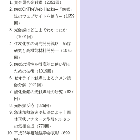
1号 なぜこの触媒が良いのか？
▼44巻（2002年）
貴金属合金触媒（2051回）
5号 若手会員による触媒研究の未来展望1：
8号 高機能化ポリオレフィンに向けた重合
5号 こんな物質，あんな物質―新たな触媒
7号 持続可能社会実現のための触媒および
5号 水素製造・貯蔵のための触媒技術の新
4号 水分解用光触媒材料
3号 特殊エネルギー場の触媒反応
触媒OnTheWeb Hacks─「触媒」
企業編
2号 第91回触媒討論会
触媒の最近の進展
1号 高次制御された触媒の化学
▼43巻（2001年）
の可能性―
触媒関連技術
しい展開
誌のウェブサイトを使う─（1659
5号 時間分解分光の進歩と応用
4号 生体内における金属の触媒作用
6号 第102回触媒討論会
3号 最近の自動車排ガス処理技術
2号 第89回触媒討論会
1号 グリーンケミストリーと触媒
▼42巻（2000年）
6号 第100回触媒討論会
8号 未来を拓く金属錯体
回）
6号 第98回触媒討論会
6号 第96回触媒討論会
5号 ファインケミカルズの展開に寄与する
7号 触媒・化学反応における計算化学の進
4号 触媒研究の現状と将来─第90回触媒討論
3号 触媒を利用した電気化学の新展開
2号 第87回触媒討論会特集号
1号 触媒反応工学の明日を拓く
▼41巻（1999年）
7号 『結晶の化学』を活かした触媒研究
光触媒はどこまでわかったか
7号 基礎化学品製造の触媒技術
触媒
歩
会Aから
7号 未来型金属錯体触媒開発への展望
4号 ナノ材料の調製と機能化
（1091回）
3号 生体触媒とバイオプロセス
2号 第85回触媒討論会
8号 イオン液体の応用
1号 孔、穴、あな?-特異な空間とその利用-
▼40巻（1998年）
8号 多機能型リアクター
6号 第94回触媒討論会
8号 若手研究者による触媒研究の未来展望
5号 基礎化学品製造の触媒技術
8号 超臨界流体を用いた化学プロセスの新
住友化学の研究開発戦略―触媒
5号 こんな触媒が欲しい
4号 水素製造・利用の触媒化学
3号 反応ダイナミクス
2号 第83回触媒討論会
1号 創立40周年記念・触媒化学この10年の
▼39巻（1997年）
2：大学・研究所編
展開
研究と高機能材料開発―（1075
7号 サブナノレベルでみた新しい表面現象
6号 第92回触媒討論会
6号 第90回触媒討論会
5号 触媒研究における新しい切り口：コン
進展と21世紀への提言/創立40周年記念・触
4号 超臨界流体の触媒反応への応用
3号 均一系触媒反応最前線
1号 均一系と不均一系触媒反応-その特徴と
回）
▼38巻（1996年）
8号 オレフィン重合触媒の新たな展
7号 基礎化学品製造の触媒技術
ビナトリアルケミストリー
媒学会この10年の歩みとこれから/創立40周
7号 触媒研究と学術雑誌/情報
5号 触媒のおもしろさをどのように伝える
接点
触媒の活性を徹底的に使い切る
4号 実用炭素材料の新展開
1号 触媒の構造と触媒作用/C1化学を中心と
▼37巻（1995年）
年記念・記録は語る
8号 資源の循環と触媒技術
6号 第88回触媒討論会特集号
か
ための技術（1019回）
8号 若い世代からみた触媒化学の現状と未
2号 第79回触媒討論会
5号 研究の方法論を考える
する21世紀への触媒
1号 ファインケミカルズと固体触媒
▼36巻（1994年）
2号 第81回触媒討論会
ゼオライト触媒によるクメン接
来
7号 企業における触媒研究のブレークスル
6号 第86回触媒討論会
3号 最新NO除去触媒の実用化研究
6号 第84回触媒討論会
2号 第77回触媒討論会
2号 第75回触媒討論会
触分解（921回）
1号 電気化学と触媒
▼35巻（1993年）
ー
3号 計算機触媒化学へのさそい
7号 水素化精製触媒の新しい展開
4号 新しい反応場を目指した触媒調製
7号 機能性金属材料と触媒
3号 オリンピックメダル:金・銀・銅はどん
酸化亜鉛の光触媒能の研究（837
3号 希土類を利用した触媒
2号 第73回触媒討論会
8号 この材料を触媒として使ってみません
4号 触媒劣化の制御と予測
1号 工業触媒開発マニュアル―探索から工
▼34巻（1992年）
8号 新しい反応性と機能性を目指した金属
な触媒作用を示すか
回）
5号 反応・分離技術の新しい展開
8号 触媒研究へのNMRの応用と展望
か？
業化まで
4号 触媒とリサイクル
3号 C4化学の展開
5号 最新の実用プロセスと触媒
クラスタ-化学
1号 インパクトを与えたこの研究
▼33巻（1991年）
光触媒反応（826回）
4号 触媒作用における機能の複合化
6号 第80回触媒討論会
2号 第71回触媒討論会
5号 エネルギー変換触媒
4号 《通常号》
6号 第82回触媒討論会
急速加熱急速冷却法による十面
2号 第69回触媒討論会
1号 触媒プロセス開発マニュアル―探索か
▼32巻（1990年）
5号 未来を拓け！若手研究者
7号 無機―有機ハイブリッド材料の新展開
3号 研究開発のうらおもて―着想と展開
体形状アナタース型酸化チタン
6号 第76回触媒討論会
5号 《通常号》
ら工業化まで，知っておきたいこと PartII
7号 ナノ構造体の化学
3号 ケミカルズ合成触媒―新しい展開と応
1号 21世紀に向けて触媒研究の飛躍をめざ
▼31巻（1989年）
6号 第78回触媒討論会
8号 AFMでみる世界
の気相合成（770回）
4号 触媒劣化と寿命の予測
7号 表面吸着相の新しい展開
用
6号 第74回触媒討論会
2号 第67回触媒討論会
8号 あの反応は今
す―触媒化学の裾野を広げよう
1号 情報科学と反応設計・材料設計
▼30巻（1988年）
7号 ダイナミックな領域への触媒研究の展
平成25年度触媒学会表彰（699
5号 環境に優しい触媒
8号 マイクロポーラス・クリスタル触媒の
4号 触媒調製の科学と技術の最前線
7号 半導体光触媒の基礎と広がり
3号 光触媒
2号 第65回触媒討論会
開/C1化学を中心とする21世紀への触媒
回）