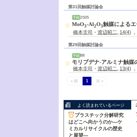
第31回触媒討論会
2S05
予稿
MoO
-Al
O
触媒によるエ
3
2
3
橋本圭司
・
渡辺昭二
,
14(4)
，
第29回触媒討論会
B8
予稿
モリブデナ-アルミナ触媒
橋本圭司
・
渡辺昭二
,
13(4)
，
« 前
1
次 »
よく読まれているページ
プラスチック分解研究
はどこへ向かうのか―ケ
ミカルリサイクルの歴史
と展望―