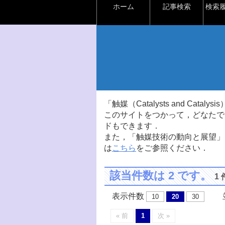
ホーム
記事検索
検索
「触媒（Catalysts and Ca
このサイトをつかって，どなたで
ドもできます．
また，「触媒技術の動向と展望」
は
こちら
をご参照ください．
該当件数は 2 です。
1
表示件数
並
10
20
30
« 前
1
次 »