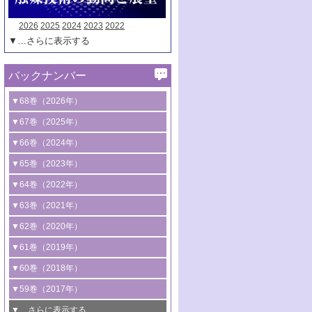
2026
2025
2024
2023
2022
▼…さらに表示する
バックナンバー
▼68巻（2026年）
1号 過酸化水素合成に関する研究動向
▼67巻（2025年）
2号 コンピューター技術により加速する
1号 CO
水素化によるグリーン燃料/グリ
▼66巻（2024年）
2
触媒開発
ーンケミカル製造
1号 低次元ナノ構造を有する触媒材料
▼65巻（2023年）
3号 有機分子変換やCO
資源化のための
2
2号 水素製造のための水分解技術に関す
2号 規制反応場を活用した固体触媒研究
1号 炭素が関わる触媒機能
▼64巻（2022年）
光触媒に関する最近の研究
る最近の研究
の新展開
2号 プラスチックケミカルリサイクルの
1号 合成ガス製造とCOを用いるケミカル
▼63巻（2021年）
B号 第137回触媒討論会（2026年）
3号 オレフィン系樹脂の精密合成に関す
3号 未踏分子変換を目指した酸化触媒プ
ための触媒技術
ズ合成の最新動向
1号 金触媒の新展開
▼62巻（2020年）
る最新技術
ロセスの最前線
3号 非酸化物系金属化合物を基盤とした
2号 化学品合成のための合金触媒開発
2号 ペロブスカイト
1号 触媒設計を拓く欠陥構造のキャラク
▼61巻（2019年）
4号 アルコール類の効率的変換を実現す
4号 シンクロトロン放射光および中性子
触媒材料の開発
3号 CO
の排出削減および有効活用のた
タリゼーション
2
3号 特殊反応場を利用した触媒的分子変
る非貴金属触媒の研究動向
線を利用した触媒解析技術の最先端
1号 物質移動制御に着目した触媒プロセ
▼60巻（2018年）
4号 格子酸素・格子酸素欠陥を利用した
めの触媒技術
換反応
2号 機能化学品製造に資するクリーンな
ス開発
5号 ゼオライトの合成と応用における研
5号 単原子触媒
触媒反応
1号 固体酸触媒の最新の研究動向
▼59巻（2017年）
触媒的酸化反応
4号 若手による情報発信企画～とびたて
4号 多孔質材料を用いた触媒の新展開
究動向
2号 CO
フリー水素サプライチェーンに
2
6号 参照触媒委員会からのお知らせ
5号 生体触媒によるエネルギー変換反応
2号 二酸化炭素からの有用化学品合成
1号 いたるところに，触媒
▼…さらに表示する