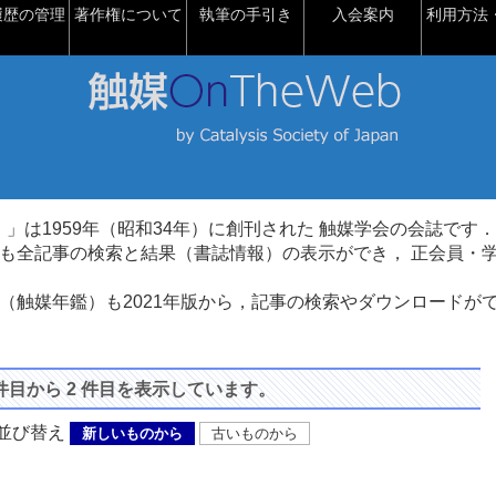
履歴の管理
著作権について
執筆の手引き
入会案内
利用方法・
talysis）」は1959年（昭和34年）に創刊された 触媒学会の会誌です．
も全記事の検索と結果（書誌情報）の表示ができ， 正会員・
（触媒年鑑）も2021年版から，記事の検索やダウンロードが
 件目から 2 件目を表示しています。
び替え
新しいものから
古いものから