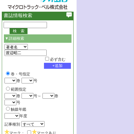
書誌情報検索
▼詳細検索
必ず含む
巻・号指定
巻
号
範囲指定
巻
号～
巻
号
触媒年鑑
年度
記事種別
マーク：
マークあり