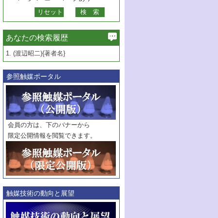
あなたの検索履歴
1.
(渡辺昭二){著者名}
参照触媒ポータル
会員の方は、下のバナーから
限定公開情報を閲覧できます。
触媒技術の動向と展望