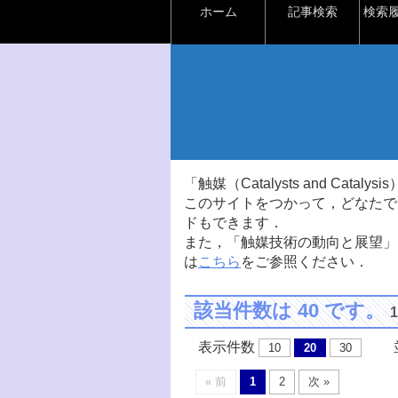
ホーム
記事検索
検索
「触媒（Catalysts and Ca
このサイトをつかって，どなたで
ドもできます．
また，「触媒技術の動向と展望」
は
こちら
をご参照ください．
該当件数は 40 です。
表示件数
並
10
20
30
« 前
1
2
次 »