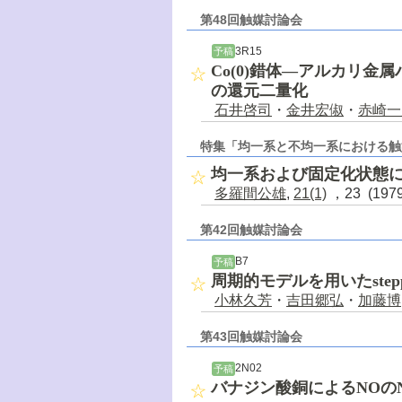
第48回触媒討論会
3R15
予稿
Co(0)錯体―アルカリ金
の還元二量化
石井啓司
・
金井宏俶
・
赤崎一
特集「均一系と不均一系における触
均一系および固定化状態
多羅間公雄
,
21(1)
，23 (197
第42回触媒討論会
B7
予稿
周期的モデルを用いたstep
小林久芳
・
吉田郷弘
・
加藤博
第43回触媒討論会
2N02
予稿
バナジン酸銅によるNOの