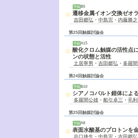
B5
予稿
遷移金属イオン交換ゼオライ
吉田郷弘
・
中島完
・
内藤勝之
第25回触媒討論会
A15
予稿
酸化クロム触媒の活性点に
ンの状態と活性
土居寧男
・
吉田郷弘
・
多羅間
第24回触媒討論会
B10
予稿
シアノコバルト錯体によ
多羅間公雄
・
船引卓三
・
毛利
第25回触媒討論会
A8
予稿
表面水酸基のプロトンを
谷口捷生
・
中島完
・
吉田郷弘