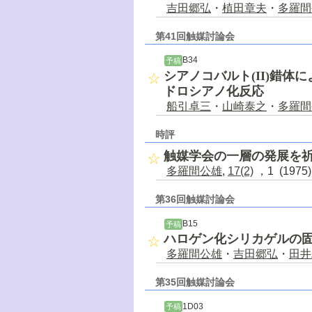
吉田郷弘
・
植田章夫
・
多羅間
第41回触媒討論会
B34
予稿
シアノコバルト(II)錯
ドロシアノ化反応
船引卓三
・
山崎泰之
・
多羅間
時評
触媒学会の一層の発展を
多羅間公雄
,
17(2)
，1 (1975
第36回触媒討論会
B15
予稿
ハロゲン化シリカゲルの
多羅間公雄
・
吉田郷弘
・
田井
第35回触媒討論会
1D03
予稿