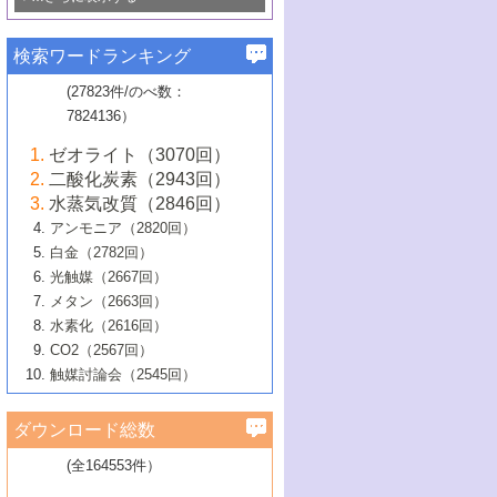
若き触媒の研究者たち～（1）
3号 水処理のための触媒化学
5号 情報学的手法を用いた触媒開発
6号 ヘテロ接合界面
関わる触媒開発動向
B号 第133回触媒討論会（2023年）
6号 窒素とリンの循環のための触媒・機
3号 ナノ粒子・クラスター触媒の最前線
2号 機能性材料の局所構造解析のための
5号 若手による情報発信企画～とびたて
▼58巻（2016年）
4号 光触媒を用いた水分解の最新の研究
6号 カーボンニュートラルに向けた電解
B号 第135回触媒討論会（2025年）
3号 精密高分子合成に関する最近の研究
能性材料
最先端技術
検索ワードランキング
4号 60周年記念企画
若き触媒の研究者たち～（2）
動向
技術
1号 ユニークな構造の高分子を生み出す触
▼57巻（2015年）
動向
B号 第131回触媒討論会（2023年）
3号 無機分離膜材料の開発と触媒反応プ
5号 進化するゼオライト合成技術
6号 石油のノーブル・ユースを志向した
媒技術
(27823件/のべ数：
5号 次世代の触媒プロセスを支えるマイ
B号 第127回触媒討論会（2021年・オン
1号 水素キャリアにかかわる触媒技術の新
4号 バイオマス化成品製造のための触媒
▼56巻（2014年）
ロセスへの適用
触媒技術
7824136）
クロ波
6号 非貴金属系触媒における電気化学的
ライン開催(Zoom)のみ）
2号 リグニンからの化成品製造に向けた触
展開
技術
1号 特殊環境場を利用した材料合成
▼55巻（2013年）
4号 触媒研究における計算科学の利用
酸素還元反応
B号 第129回触媒討論会（2022年・京都
媒技術
6号 メタン転換技術の最新動向
ゼオライト（3070回）
2号 石油精製用触媒の最近の進展
5号 固体触媒による含窒素有機化合物変
2号 光触媒反応機構に関する最新の研究動
1号 高耐久性燃料電池システム用触媒にお
大学：オンライン・対面開催）
▼54巻（2012年）
5号 水素のふるまいを解き明かす最先端
B号 第121回触媒討論会（2018年・東京
3号 触媒研究の最先端～とびたて若き研究
二酸化炭素（2943回）
B号 第125回触媒討論会（2020年・工学
換の最前線
3号 固体酸化物形燃料電池（SOFC）におけ
向
ける新展開
研究
大学）
1号 規則性多孔体の利用技術における最近
▼53巻（2011年）
者たち～（1）
水蒸気改質（2846回）
院大学）
るアノード触媒上での燃料直接改質技術
6号 貴金属使用量低減に向けた自動車排
3号 固体高分子形燃料電池カソード触媒の
2号 リビングラジカル重合の最近の動向
6号 低級アルカンの有効利用のための触
の進歩
アンモニア（2820回）
4号 触媒研究の最先端～とびたて若き研究
1号 金属学から見る合金触媒の新展開
▼52巻（2010年）
ガス浄化触媒の開発
4号 コアシェル構造の制御による触媒機能
開発動向
媒技術
白金（2782回）
3号 天然ガスの化学工業的展開に関する触
2号 第109回触媒討論会
者たち～（2）
2号 第107回触媒討論会
の向上
1号 触媒の劣化対策と長寿命触媒開発
B号 第123回触媒討論会（2019年・大阪
▼51巻（2009年）
4号 人工光合成に向けた近年のアプローチ
光触媒（2667回）
媒技術
B号 第119回触媒討論会（2017年・首都
3号 貴金属低減技術の最新動向
5号 触媒研究の最先端～とびたて若き研究
市立大学）
3号 触媒のその場観察法の進歩（１）
5号 工業触媒およびその周辺技術の最近の
2号 第105回触媒討論会
1号 炭素材料－熱い注目を集める材料－
▼50巻（2008年）
メタン（2663回）
大学東京）
5号 未利用熱エネルギーの有効活用に貢献
4号 貴金属触媒の精密構造制御とその活用
者たち～（3）
4号 貴金属代替技術の最新動向
進歩
水素化（2616回）
4号 触媒のその場観察法の進歩（２）
3号 ナノ構造が拓く新機能
する触媒技術
2号 第103回触媒討論会
1号 触媒化学と学会のこの10年，半世紀，
▼49巻（2007年）
5号 バイオマス化成品製造のための固体触
6号 イオニクス材料と燃料電池・電解合成
5号 光触媒による物質変換反応の新展開
CO2（2567回）
6号 ナノシート
5号 不活性結合の触媒的活性化による有機
そして未来
4号 活性サイトおよびその環境の精密な設
6号 ポリオキソメタレート
3号 環境浄化用光触媒の現状と課題
媒の開発
1号 含フッ素化合物の合成と触媒
▼48巻（2006年）
の最新の研究動向
触媒討論会（2545回）
6号 グラフェン
合成
B号 第115回触媒討論会（2015年・成蹊大
計による触媒の高機能化
2号 第101回触媒討論会
B号 第113回触媒討論会（2014年・ロワジ
4号 水素社会の実現に向けた水素製造・貯
6号 ナノ空間─吸着状態解析から新機能開拓
2号 第99回触媒討論会
B号 第117回触媒討論会（2016年・大阪府
1号 固体酸触媒の最近の進歩
▼47巻（2005年）
学）
7号 水素を利用する化成品合成の新潮流
6号 新しい固体酸触媒技術
5号 触媒を有効に使うための技術
ールホテル豊橋）
蔵技術の進歩
まで─
3号 メソポーラス物質の新展開
立大学）
3号 実用的ファインケミカル合成プロセス
ダウンロード総数
2号 第97回触媒討論会
1号 最近の触媒担体とその効果
▼46巻（2004年）
7号 ゼオライト合成における最近の進歩
6号 第106回触媒討論会
5号 CO
が関わる触媒・材料
B号 第111回触媒討論会（2013年・関西大
4号 錯体を利用したユニークな表面構造の
を実現する触媒
2
3号 リビング重合触媒の最近の展開
2号 第95回触媒討論会
(全164553件）
1号 部分酸化反応触媒の最前線
▼45巻（2003年）
学）
構築と機能
7号 有機分子触媒による精密有機合成
4号 バイオマス活用のための技術開発
6号 第104回触媒討論会
4号 今後の液体燃料を支える触媒技術
3号 化成品を合成するゼオライト触媒
2号 第93回触媒討論会