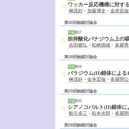
ワッカー反応機構に対する
榊茂好
・
加藤博史
・
金井宏俶
第30回触媒討論会
B17
予稿
担持酸化バナジウム上の
吉田郷弘
・
松崎徳雄
・
多羅秀
第29回触媒討論会
B28
予稿
パラジウム(II)錯体によ
榊茂好
・
金井宏俶
・
多羅間公
第29回触媒討論会
B30
予稿
シアノコバルト(II)錯体
船引卓三
・
松本光郎
・
多羅間
第28回触媒討論会