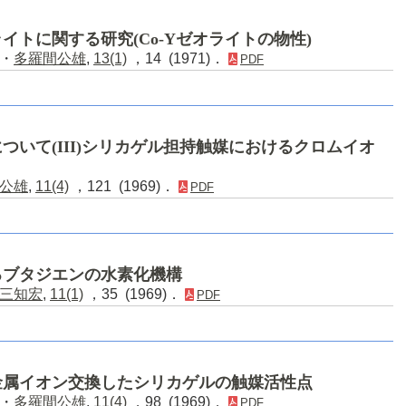
トに関する研究(Co-Yゼオライトの物性)
・
多羅間公雄
,
13(1)
，14 (1971)．
PDF
ついて(III)シリカゲル担持触媒におけるクロムイオ
公雄
,
11(4)
，121 (1969)．
PDF
るブタジエンの水素化機構
三知宏
,
11(1)
，35 (1969)．
PDF
金属イオン交換したシリカゲルの触媒活性点
・
多羅間公雄
,
11(4)
，98 (1969)．
PDF