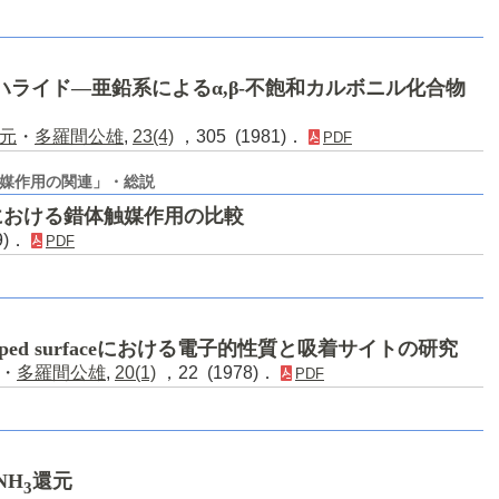
属ハライド―亜鉛系によるα,β-不飽和カルボニル化合物
元
・
多羅間公雄
,
23(4)
，305 (1981)．
PDF
媒作用の関連」・総説
における錯体触媒作用の比較
9)．
PDF
ped surfaceにおける電子的性質と吸着サイトの研究
・
多羅間公雄
,
20(1)
，22 (1978)．
PDF
NH
還元
3