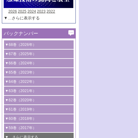
2026
2025
2024
2023
2022
▼…さらに表示する
バックナンバー
▼68巻（2026年）
1号 過酸化水素合成に関する研究動向
▼67巻（2025年）
2号 コンピューター技術により加速する
1号 CO
水素化によるグリーン燃料/グリ
▼66巻（2024年）
2
触媒開発
ーンケミカル製造
1号 低次元ナノ構造を有する触媒材料
▼65巻（2023年）
3号 有機分子変換やCO
資源化のための
2
2号 水素製造のための水分解技術に関す
2号 規制反応場を活用した固体触媒研究
1号 炭素が関わる触媒機能
▼64巻（2022年）
光触媒に関する最近の研究
る最近の研究
の新展開
2号 プラスチックケミカルリサイクルの
1号 合成ガス製造とCOを用いるケミカル
▼63巻（2021年）
B号 第137回触媒討論会（2026年）
3号 オレフィン系樹脂の精密合成に関す
3号 未踏分子変換を目指した酸化触媒プ
ための触媒技術
ズ合成の最新動向
1号 金触媒の新展開
▼62巻（2020年）
る最新技術
ロセスの最前線
3号 非酸化物系金属化合物を基盤とした
2号 化学品合成のための合金触媒開発
2号 ペロブスカイト
1号 触媒設計を拓く欠陥構造のキャラク
▼61巻（2019年）
4号 アルコール類の効率的変換を実現す
4号 シンクロトロン放射光および中性子
触媒材料の開発
3号 CO
の排出削減および有効活用のた
タリゼーション
2
3号 特殊反応場を利用した触媒的分子変
る非貴金属触媒の研究動向
線を利用した触媒解析技術の最先端
1号 物質移動制御に着目した触媒プロセ
▼60巻（2018年）
4号 格子酸素・格子酸素欠陥を利用した
めの触媒技術
換反応
2号 機能化学品製造に資するクリーンな
ス開発
5号 ゼオライトの合成と応用における研
5号 単原子触媒
触媒反応
1号 固体酸触媒の最新の研究動向
▼59巻（2017年）
触媒的酸化反応
4号 若手による情報発信企画～とびたて
4号 多孔質材料を用いた触媒の新展開
究動向
2号 CO
フリー水素サプライチェーンに
2
6号 参照触媒委員会からのお知らせ
5号 生体触媒によるエネルギー変換反応
2号 二酸化炭素からの有用化学品合成
1号 いたるところに，触媒
▼…さらに表示する