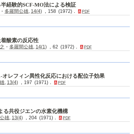
半経験的SCF-MO法による検証
・
多羅間公雄
,
14(4)
，158 (1972)．
PDF
吸着酸素の反応性
之
・
多羅間公雄
,
14(1)
，62 (1972)．
PDF
る1-オレフィン異性化反応における配位子効果
雄
,
13(4)
，197 (1971)．
PDF
による共役ジエンの水素化機構
公雄
,
13(4)
，204 (1971)．
PDF