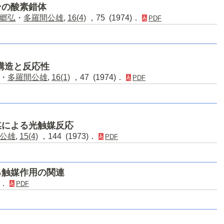
ンの酸素錯体
郷弘
・
多羅間公雄
,
16(4)
，75 (1974)．
PDF
構造と反応性
・
多羅間公雄
,
16(1)
，47 (1974)．
PDF
媒による光触媒反応
公雄
,
15(4)
，144 (1973)．
PDF
る触媒作用の関連
)．
PDF