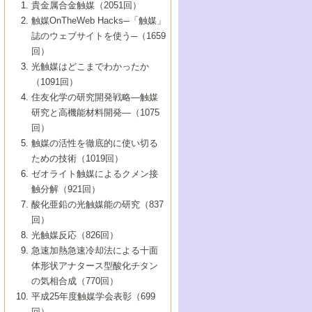
1号 なぜこの触媒が良いのか？
▼44巻（2002年）
貴金属合金触媒（2051回）
5号 若手会員による触媒研究の未来展望1：
8号 高機能化ポリオレフィンに向けた重合
5号 こんな物質，あんな物質―新たな触媒
7号 持続可能社会実現のための触媒および
5号 水素製造・貯蔵のための触媒技術の新
4号 水分解用光触媒材料
3号 特殊エネルギー場の触媒反応
触媒OnTheWeb Hacks─「触媒」
企業編
2号 第91回触媒討論会
触媒の最近の進展
1号 高次制御された触媒の化学
▼43巻（2001年）
の可能性―
触媒関連技術
しい展開
誌のウェブサイトを使う─（1659
5号 時間分解分光の進歩と応用
4号 生体内における金属の触媒作用
6号 第102回触媒討論会
3号 最近の自動車排ガス処理技術
2号 第89回触媒討論会
1号 グリーンケミストリーと触媒
▼42巻（2000年）
6号 第100回触媒討論会
8号 未来を拓く金属錯体
回）
6号 第98回触媒討論会
6号 第96回触媒討論会
5号 ファインケミカルズの展開に寄与する
7号 触媒・化学反応における計算化学の進
4号 触媒研究の現状と将来─第90回触媒討論
3号 触媒を利用した電気化学の新展開
2号 第87回触媒討論会特集号
1号 触媒反応工学の明日を拓く
▼41巻（1999年）
7号 『結晶の化学』を活かした触媒研究
光触媒はどこまでわかったか
7号 基礎化学品製造の触媒技術
触媒
歩
会Aから
7号 未来型金属錯体触媒開発への展望
4号 ナノ材料の調製と機能化
（1091回）
3号 生体触媒とバイオプロセス
2号 第85回触媒討論会
8号 イオン液体の応用
1号 孔、穴、あな?-特異な空間とその利用-
▼40巻（1998年）
8号 多機能型リアクター
6号 第94回触媒討論会
8号 若手研究者による触媒研究の未来展望
5号 基礎化学品製造の触媒技術
8号 超臨界流体を用いた化学プロセスの新
住友化学の研究開発戦略―触媒
5号 こんな触媒が欲しい
4号 水素製造・利用の触媒化学
3号 反応ダイナミクス
2号 第83回触媒討論会
1号 創立40周年記念・触媒化学この10年の
▼39巻（1997年）
2：大学・研究所編
展開
研究と高機能材料開発―（1075
7号 サブナノレベルでみた新しい表面現象
6号 第92回触媒討論会
6号 第90回触媒討論会
5号 触媒研究における新しい切り口：コン
進展と21世紀への提言/創立40周年記念・触
4号 超臨界流体の触媒反応への応用
3号 均一系触媒反応最前線
1号 均一系と不均一系触媒反応-その特徴と
回）
▼38巻（1996年）
8号 オレフィン重合触媒の新たな展
7号 基礎化学品製造の触媒技術
ビナトリアルケミストリー
媒学会この10年の歩みとこれから/創立40周
7号 触媒研究と学術雑誌/情報
5号 触媒のおもしろさをどのように伝える
接点
触媒の活性を徹底的に使い切る
4号 実用炭素材料の新展開
1号 触媒の構造と触媒作用/C1化学を中心と
▼37巻（1995年）
年記念・記録は語る
8号 資源の循環と触媒技術
6号 第88回触媒討論会特集号
か
ための技術（1019回）
8号 若い世代からみた触媒化学の現状と未
2号 第79回触媒討論会
5号 研究の方法論を考える
する21世紀への触媒
1号 ファインケミカルズと固体触媒
▼36巻（1994年）
2号 第81回触媒討論会
ゼオライト触媒によるクメン接
来
7号 企業における触媒研究のブレークスル
6号 第86回触媒討論会
3号 最新NO除去触媒の実用化研究
6号 第84回触媒討論会
2号 第77回触媒討論会
2号 第75回触媒討論会
触分解（921回）
1号 電気化学と触媒
▼35巻（1993年）
ー
3号 計算機触媒化学へのさそい
7号 水素化精製触媒の新しい展開
4号 新しい反応場を目指した触媒調製
7号 機能性金属材料と触媒
3号 オリンピックメダル:金・銀・銅はどん
酸化亜鉛の光触媒能の研究（837
3号 希土類を利用した触媒
2号 第73回触媒討論会
8号 この材料を触媒として使ってみません
4号 触媒劣化の制御と予測
1号 工業触媒開発マニュアル―探索から工
▼34巻（1992年）
8号 新しい反応性と機能性を目指した金属
な触媒作用を示すか
回）
5号 反応・分離技術の新しい展開
8号 触媒研究へのNMRの応用と展望
か？
業化まで
4号 触媒とリサイクル
3号 C4化学の展開
5号 最新の実用プロセスと触媒
クラスタ-化学
1号 インパクトを与えたこの研究
▼33巻（1991年）
光触媒反応（826回）
4号 触媒作用における機能の複合化
6号 第80回触媒討論会
2号 第71回触媒討論会
5号 エネルギー変換触媒
4号 《通常号》
6号 第82回触媒討論会
急速加熱急速冷却法による十面
2号 第69回触媒討論会
1号 触媒プロセス開発マニュアル―探索か
▼32巻（1990年）
5号 未来を拓け！若手研究者
7号 無機―有機ハイブリッド材料の新展開
3号 研究開発のうらおもて―着想と展開
体形状アナタース型酸化チタン
6号 第76回触媒討論会
5号 《通常号》
ら工業化まで，知っておきたいこと PartII
7号 ナノ構造体の化学
3号 ケミカルズ合成触媒―新しい展開と応
1号 21世紀に向けて触媒研究の飛躍をめざ
▼31巻（1989年）
6号 第78回触媒討論会
8号 AFMでみる世界
の気相合成（770回）
4号 触媒劣化と寿命の予測
7号 表面吸着相の新しい展開
用
6号 第74回触媒討論会
2号 第67回触媒討論会
8号 あの反応は今
す―触媒化学の裾野を広げよう
1号 情報科学と反応設計・材料設計
▼30巻（1988年）
7号 ダイナミックな領域への触媒研究の展
平成25年度触媒学会表彰（699
5号 環境に優しい触媒
8号 マイクロポーラス・クリスタル触媒の
4号 触媒調製の科学と技術の最前線
7号 半導体光触媒の基礎と広がり
3号 光触媒
2号 第65回触媒討論会
開/C1化学を中心とする21世紀への触媒
回）