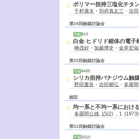
ポリマー担持三塩化チタ
千村康夫
・
別府真左三
・
吉田
第34回触媒討論会
B15
予稿
白金-ヒドリド錯体の電子
榊茂好
・
加藤博史
・
金井宏俶
第33回触媒討論会
4A05
予稿
シリカ担持バナジウム触
野田重良
・
吉田郷弘
・
多羅間
総説
均一系と不均一系におけ
多羅間公雄
,
15(2)
，1 (1973
第31回触媒討論会
3S10
予稿