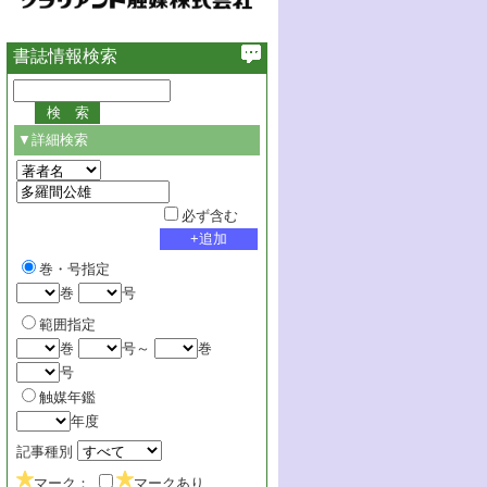
書誌情報検索
▼詳細検索
必ず含む
巻・号指定
巻
号
範囲指定
巻
号～
巻
号
触媒年鑑
年度
記事種別
マーク：
マークあり