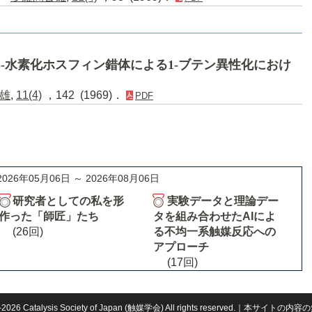
II)-水素化ホスフィン錯体による1-ブテン異性化におけ
雄
,
11(4)
，142 (1969)．
PDF
2026年05月06日 ～ 2026年08月06日
研究者としての私を形
実験データと理論デー
作った「師匠」たち
タを組み合わせたAIによ
(26回)
る不均一系触媒反応への
アプローチ
(17回)
959-2026 Catalysis Society of Japan (触媒学会) All rights reserved.｜本