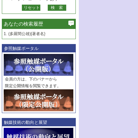
あなたの検索履歴
1.
(多羅間公雄){著者名}
参照触媒ポータル
会員の方は、下のバナーから
限定公開情報を閲覧できます。
触媒技術の動向と展望