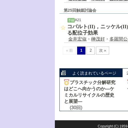
第25回触媒討論会
A21
予稿
コバルト(II)，ニッケル(
る配位子効果
金井宏俶
・
榊茂好
・
多羅間公
« 前
1
2
次 »
よく読まれているページ
プラスチック分解研究
はどこへ向かうのか―ケ
ミカルリサイクルの歴史
と展望―
(30回)
Copyright (C) 1