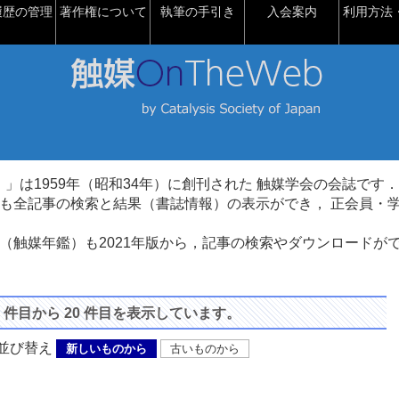
履歴の管理
著作権について
執筆の手引き
入会案内
利用方法・
talysis）」は1959年（昭和34年）に創刊された 触媒学会の会誌です．
も全記事の検索と結果（書誌情報）の表示ができ， 正会員・
（触媒年鑑）も2021年版から，記事の検索やダウンロードが
1 件目から 20 件目を表示しています。
び替え
新しいものから
古いものから