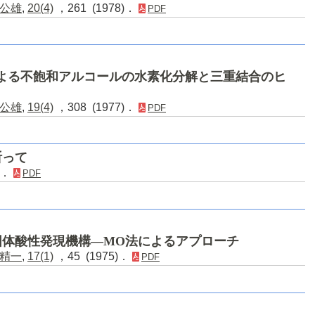
公雄
,
20(4)
，261 (1978)．
PDF
体による不飽和アルコールの水素化分解と三重結合のヒ
公雄
,
19(4)
，308 (1977)．
PDF
祈って
)．
PDF
固体酸性発現機構―MO法によるアプローチ
精一
,
17(1)
，45 (1975)．
PDF