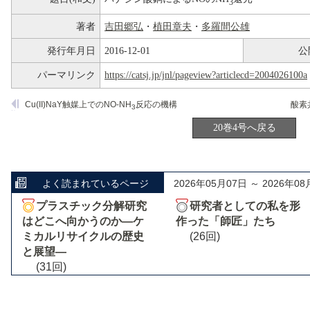
3
著者
吉田郷弘
・
植田章夫
・
多羅間公雄
発行年月日
2016-12-01
公
パーマリンク
https://catsj.jp/jnl/pageview?articlecd=2004026100a
Cu(II)NaY触媒上でのNO-NH
反応の機構
3
20巻4号へ戻る
よく読まれているページ
2026年05月07日 ～ 2026年08
プラスチック分解研究
研究者としての私を形
はどこへ向かうのか―ケ
作った「師匠」たち
ミカルリサイクルの歴史
(26回)
と展望―
(31回)