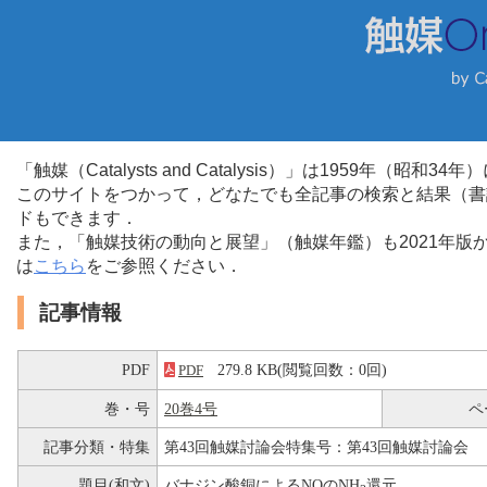
「触媒（Catalysts and Catalysis）」は1959年（昭
このサイトをつかって，どなたでも全記事の検索と結果（書
ドもできます．
また，「触媒技術の動向と展望」（触媒年鑑）も2021年
は
こちら
をご参照ください．
記事情報
PDF
279.8 KB(閲覧回数：0回)
PDF
巻・号
20巻4号
ペ
記事分類・特集
第43回触媒討論会特集号：第43回触媒討論会
題目(和文)
バナジン酸銅によるNOのNH
還元