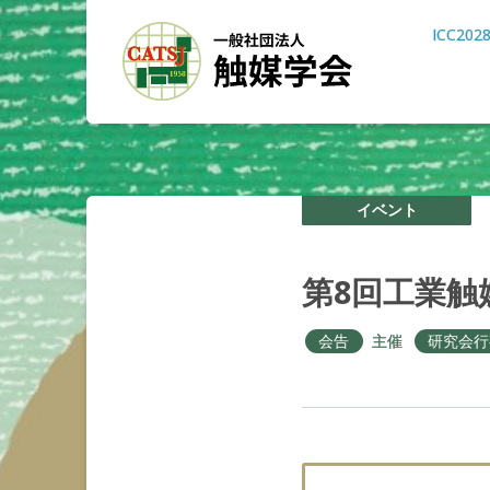
ICC202
イベント
第
8
回工業触
会告
主催
研究会行