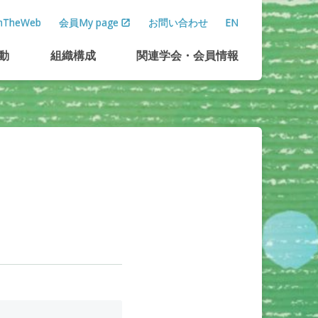
TheWeb
会員My page
お問い合わせ
EN
動
組織構成
関連学会
・
会員情報