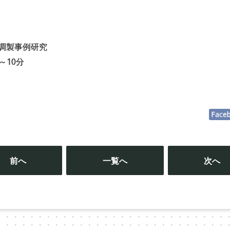
媒調製事例研究
～10分
Face
投
稿
前へ
一覧へ
次へ
ナ
ビ
ゲ
ー
シ
ョ
ン