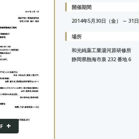
開催期間
2014年
5
月
30
日（金） ～
31
日
場所
和光純薬工業湯河原研修所
静岡県熱海市泉 232 番地 6