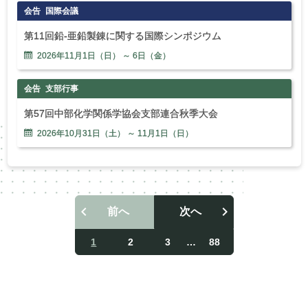
会告
国際会議
第11回鉛-亜鉛製錬に関する国際シンポジウム
2026年
11
月
1
日（日） ～
6
日（金）
会告
支部行事
第57回中部化学関係学協会支部連合秋季大会
2026年
10
月
31
日（土） ～
11
月
1
日（日）
前へ
次へ
投
稿
1
2
3
…
88
ナ
ビ
ゲ
ー
シ
ョ
ン