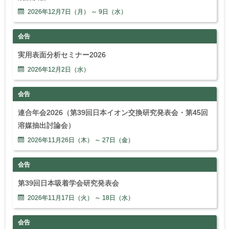
2026年
12
月
7
日（月） ～
9
日（水）
会告
実用表面分析セミナー2026
2026年
12
月
2
日（水）
会告
連合年会2026（第39回日本イオン交換研究発表会・第45回
溶媒抽出討論会）
2026年
11
月
26
日（木） ～
27
日（金）
会告
第39回日本吸着学会研究発表会
2026年
11
月
17
日（火） ～
18
日（水）
会告