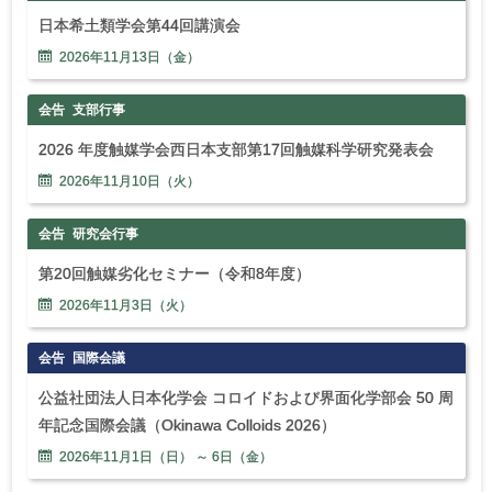
日本希土類学会第44回講演会
2026年
11
月
13
日（金）
会告
支部行事
2026 年度触媒学会西日本支部第17回触媒科学研究発表会
2026年
11
月
10
日（火）
会告
研究会行事
第20回触媒劣化セミナー（令和8年度）
2026年
11
月
3
日（火）
会告
国際会議
公益社団法人日本化学会 コロイドおよび界面化学部会 50 周
年記念国際会議（Okinawa Colloids 2026）
2026年
11
月
1
日（日） ～
6
日（金）