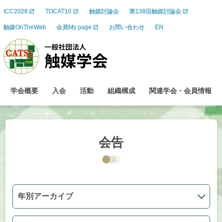
ICC2028
TOCAT10
触媒討論会
第138回触媒討論会
触媒OnTheWeb
会員My page
お問い合わせ
EN
学会概要
入会
活動
組織構成
関連学会
・
会員情報
会告