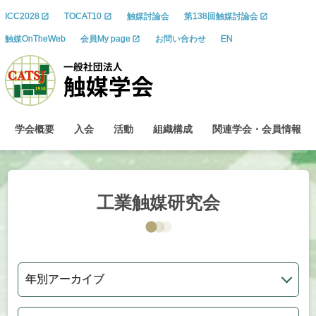
ICC2028
TOCAT10
触媒討論会
第138回触媒討論会
触媒OnTheWeb
会員My page
お問い合わせ
EN
学会概要
入会
活動
組織構成
関連学会
・
会員情報
工業触媒研究会