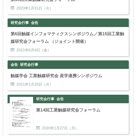
2023年
1
月
31
日（火）
研究会行事
会告
第6回触媒インフォマティクスシンポジウム／第15回工業触
媒研究会フォーラム （ジョイント開催）
2021年
6
月
4
日（金）
会告
研究会行事
触媒学会 工業触媒研究会 産学連携シンポジウム
2021年
1
月
26
日（火）
研究会行事
会告
第14回工業触媒研究会フォーラム
2020年
1
月
27
日（月）