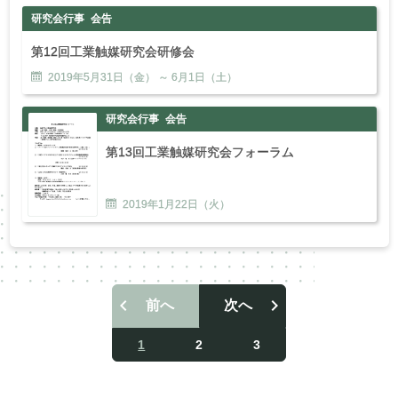
研究会行事
会告
第12回工業触媒研究会研修会
2019年
5
月
31
日（金） ～
6
月
1
日（土）
研究会行事
会告
第13回工業触媒研究会フォーラム
2019年
1
月
22
日（火）
前へ
次へ
投
稿
1
2
3
ナ
ビ
ゲ
ー