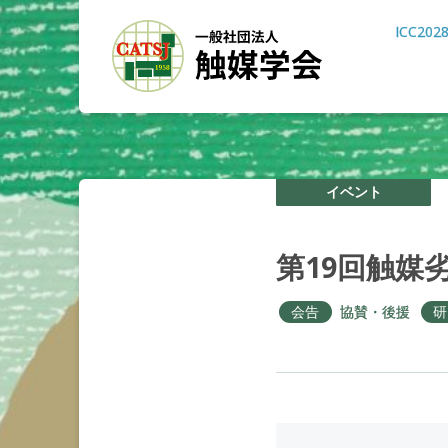
ICC202
イベント
第
19
回触媒
会告
協賛・後援
研