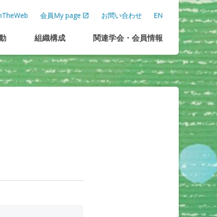
TheWeb
会員My page
お問い合わせ
EN
動
組織構成
関連学会
・
会員情報