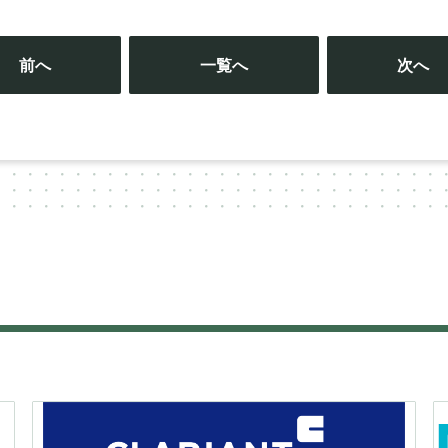
投
稿
前へ
一覧へ
次へ
ナ
ビ
ゲ
ー
シ
ョ
ン