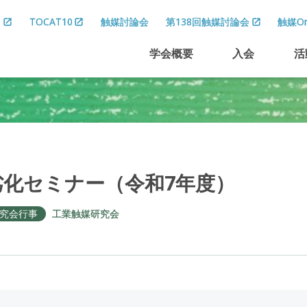
8
TOCAT10
触媒討論会
第138回触媒討論会
触媒On
学会概要
入会
活
劣化
セミナー
（令和
7
年度）
究会行事
工業触媒研究会