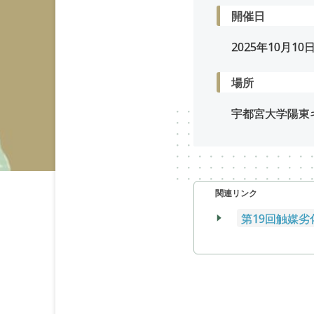
開催日
2025年
10
月
10
場所
宇都宮大学陽東キ
関連リンク
第19回触媒