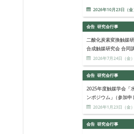
2026年
10
月
23
日（金
会告
研究会行事
二酸化炭素変換触媒
合成触媒研究会 合同
2026年
7
月
24
日（金
会告
研究会行事
2025年度触媒学会
ンポジウム
」
（参加申
2026年
1
月
23
日（金
会告
研究会行事