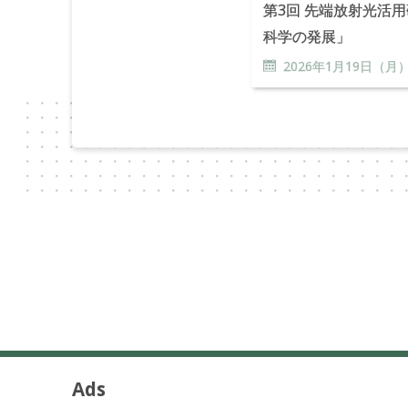
第3回 先端放射光活
科学の発展」
2026年
1
月
19
日（月
Ads