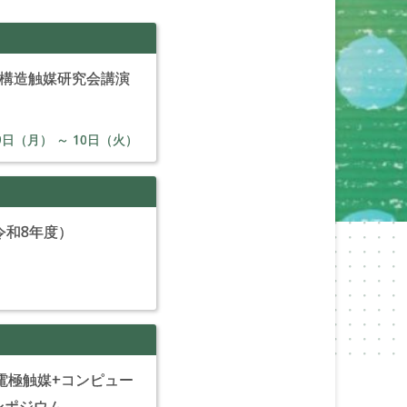
ナノ構造触媒研究会講演
9
日（月） ～
10
日（火）
令和8年度）
電極触媒+コンピュー
ンポジウム