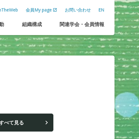
TheWeb
会員My page
お問い合わせ
EN
動
組織構成
関連学会
・
会員情報
すべて見る