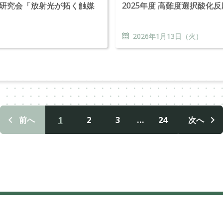
用研究会「放射光が拓く触媒
2025年度 高難度選択酸化
）
2026年
1
月
13
日（火）
1
2
3
…
24
前へ
次へ
投
稿
ナ
ビ
ゲ
ー
シ
ョ
ン