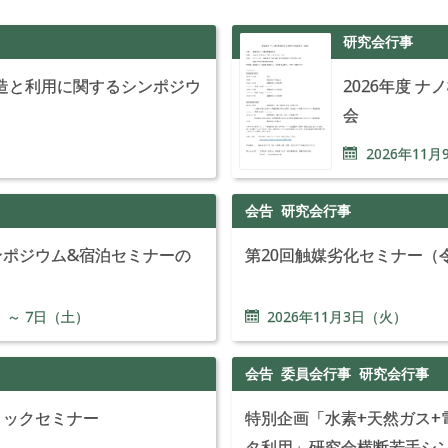
研究会行事
製造と利用に関するシンポジウ
2026年度 
会
）
2026年
11
月
会告
研究会行事
ンポジウム&宿泊セミナーの
第20回触媒劣化セミナー（
 ～
7
日（土）
2026年
11
月
3
日（火）
会告
委員会行事
研究会行事
リックセミナー
特別企画「水素+天然ガス+
タ利用」研究会横断若手シ