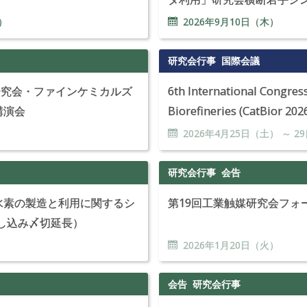
）
2026年
9
月
10
日（木）
研究会行事
国際会議
研究会・ファインケミカルズ
6th International Congress
講演会
Biorefineries (CatBior 202
）
2026年
4
月
25
日（土） ～
29
研究会行事
会告
「水素の製造と利用に関するシ
第19回工業触媒研究会フォ
し込み〆切延長）
）
2026年
1
月
20
日（火）
会告
研究会行事