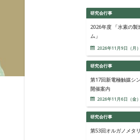
研究会行事
2026年度 「水素の
ム」
2026年
11
月
9
日（月
研究会行事
第17回新電極触媒シ
開催案内
2026年
11
月
6
日（金）
研究会行事
第53回オルガノメタ