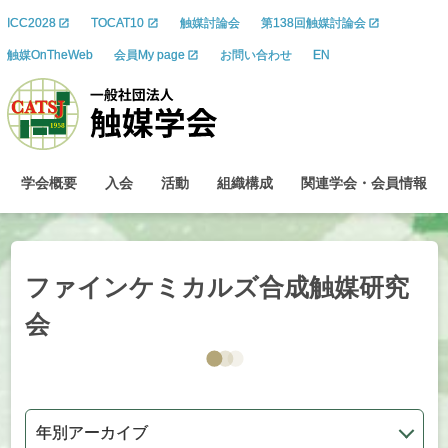
ICC2028
TOCAT10
触媒討論会
第138回触媒討論会
触媒OnTheWeb
会員My page
お問い合わせ
EN
学会概要
入会
活動
組織構成
関連学会
・
会員情報
ファインケミカルズ合成触媒研究
会