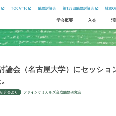
8
TOCAT10
触媒討論会
第138回触媒討論会
触媒On
学会概要
入会
活
討論会
（名古屋大学）
に
セッショ
た。
研究会より
ファインケミカルズ合成触媒研究会