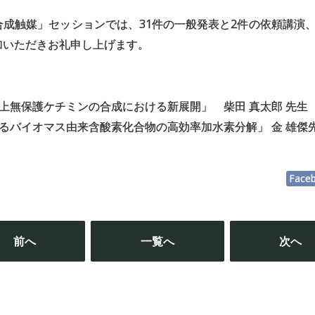
成触媒」セッションでは、31件の一般発表と2件の依頼講演
加いただきお礼申し上げます。
上無保護ケチミンの合成における新展開」 柴田 真太郎 先生
るバイオマス由来含酸素化合物の高効率加水素分解」 金 雄傑
Face
投
稿
前へ
一覧へ
次へ
ナ
ビ
ゲ
ー
シ
ョ