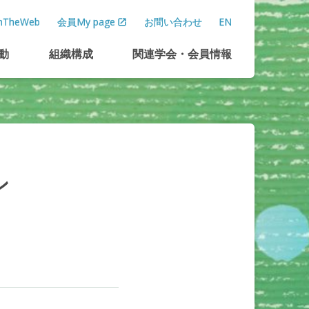
TheWeb
会員My page
お問い合わせ
EN
動
組織構成
関連学会
・
会員情報
ン