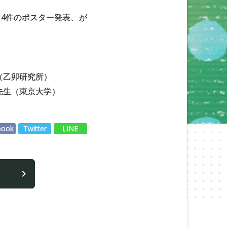
、
4件のポスター発表、
が
（乙卯研究所）
先生（東京大学）
book
Twitter
LINE