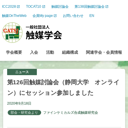
ICC2028
TOCAT10
触媒討論会
第138回触媒討論会
触媒OnTheWeb
会員My page
お問い合わせ
EN
学会概要
入会
活動
組織構成
関連学会
・
会員情報
ニュース
第
126
回触媒討論会
（静岡大学
オンライ
ン）
に
セッション
参加しました
2020年9月18日
部会・研究会より
ファインケミカルズ合成触媒研究会