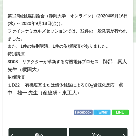
第126回触媒討論会（静岡大学 オンライン
）
（2020年9月16日
(水) ～ 2020年9月18日(金)
）
。
ファインケミカルズセッションでは、32件の一般発表が行われ
ました。
また、1件の特別講演、1件の依頼講演がありました。
特別講演
跡部 真人
3D08 リアクターが革新する有機電解プロセス
先生（横国大）
依頼講演
眞
１D22 有機塩基または錯体触媒によるCO
資源化反応
2
中 雄一 先生（産総研・東工大）
Facebook
Twitter
LINE
投
稿
前へ
次へ