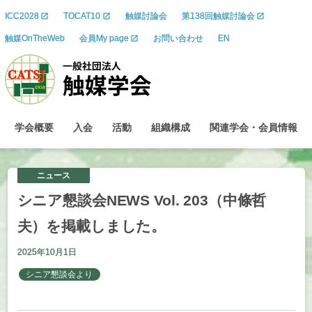
ICC2028
TOCAT10
触媒討論会
第138回触媒討論会
触媒OnTheWeb
会員My page
お問い合わせ
EN
学会概要
入会
活動
組織構成
関連学会
・
会員情報
ニュース
シニア
懇談会
NEWS Vol. 203
（中條哲
夫）を
掲載しました。
2025年10月1日
シニア懇談会より