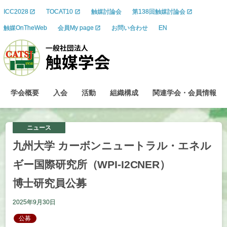
ICC2028
TOCAT10
触媒討論会
第138回触媒討論会
触媒OnTheWeb
会員My page
お問い合わせ
EN
学会概要
入会
活動
組織構成
関連学会
・
会員情報
ニュース
九州大学
カーボンニュートラル
・
エネル
ギー
国際研究所
（WPI-I2CNER）
博士研究員公募
2025年9月30日
公募