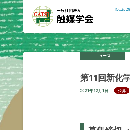
ICC202
ニュース
第
11
回新化
2021年12月1日
公募