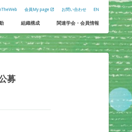
TheWeb
会員My page
お問い合わせ
EN
動
組織構成
関連学会
・
会員情報
公募