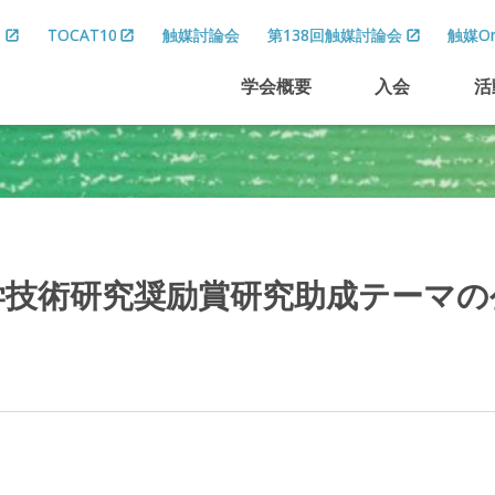
8
TOCAT10
触媒討論会
第138回触媒討論会
触媒On
学会概要
入会
活
学技術研究奨励賞研究助成
テーマ
の