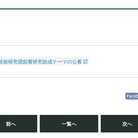
：
学技術研究奨励賞研究助成テーマの公募
Face
投
稿
前へ
一覧へ
次へ
ナ
ビ
ゲ