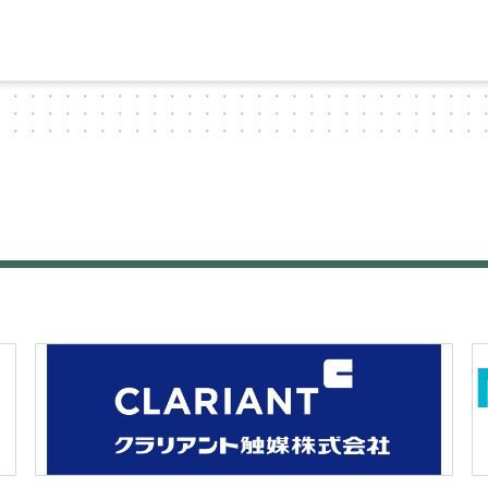
ー
シ
ョ
ン