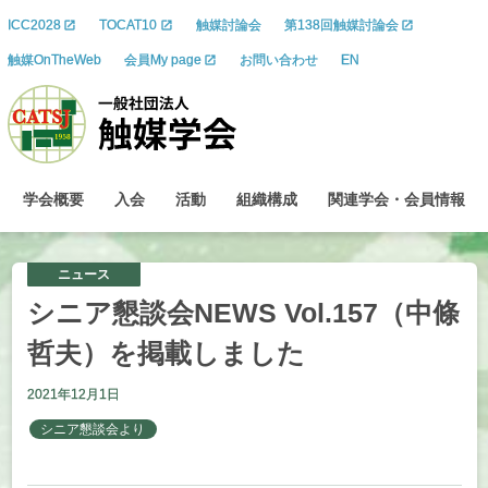
ICC2028
TOCAT10
触媒討論会
第138回触媒討論会
触媒OnTheWeb
会員My page
お問い合わせ
EN
学会概要
入会
活動
組織構成
関連学会
・
会員情報
ニュース
シニア
懇談会
NEWS Vol.157
（中條
哲夫）を
掲載しました
2021年12月1日
シニア懇談会より