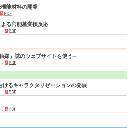
光機能材料の開発
．
PDF
による官能基変換反応
)．
PDF
ks─「触媒」誌のウェブサイトを使う─
)．
PDF
おけるキャラクタリゼーションの発展
)．
PDF
)．
PDF