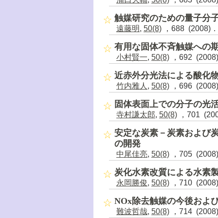
触媒研究のための量子分
遠藤明
,
50(8)
，688 (2008)
有用な固体不斉触媒への
小村賢一
,
50(8)
，692 (2008
近赤外分光法による酸化
竹内雅人
,
50(8)
，696 (2008
固体表面上での分子の光
寺村謙太郎
,
50(8)
，701 (20
安定な炭素－炭素および
の開発
中尾佳亮
,
50(8)
，705 (2008
炭化水素改質による水素
永岡勝俊
,
50(8)
，710 (2008
NOx除去触媒の今後およ
難波哲哉
,
50(8)
，714 (2008