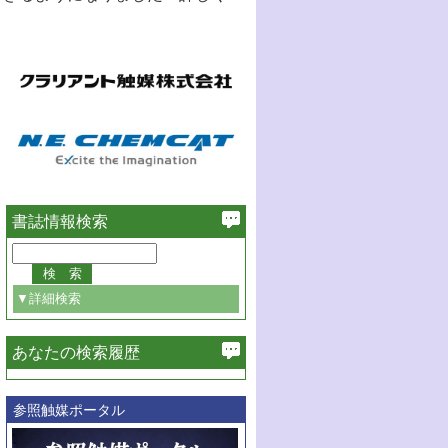
書誌情報検索
▼詳細検索
あなたの検索履歴
必ず含む
参照触媒ポータル
巻・号指定
巻
号