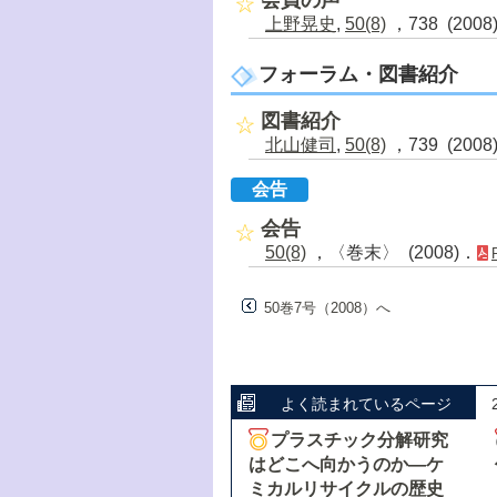
上野晃史
,
50(8)
，738 (2008
フォーラム・図書紹介
図書紹介
北山健司
,
50(8)
，739 (2008
会告
会告
50(8)
，〈巻末〉 (2008)．
50巻7号（2008）へ
よく読まれているページ
プラスチック分解研究
はどこへ向かうのか―ケ
ミカルリサイクルの歴史