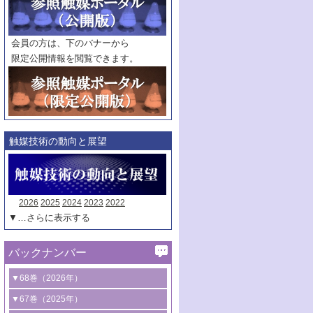
範囲指定
巻
号～
巻
会員の方は、下のバナーから
号
限定公開情報を閲覧できます。
触媒年鑑
年度
記事種別
マーク：
マークあり
触媒技術の動向と展望
2026
2025
2024
2023
2022
▼…さらに表示する
バックナンバー
▼68巻（2026年）
1号 過酸化水素合成に関する研究動向
▼67巻（2025年）