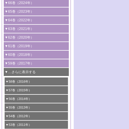
2号 コンピューター技術により加速する
1号 CO
水素化によるグリーン燃料/グリ
▼66巻（2024年）
2
触媒開発
ーンケミカル製造
1号 低次元ナノ構造を有する触媒材料
▼65巻（2023年）
3号 有機分子変換やCO
資源化のための
2
2号 水素製造のための水分解技術に関す
2号 規制反応場を活用した固体触媒研究
1号 炭素が関わる触媒機能
▼64巻（2022年）
光触媒に関する最近の研究
る最近の研究
の新展開
2号 プラスチックケミカルリサイクルの
1号 合成ガス製造とCOを用いるケミカル
▼63巻（2021年）
B号 第137回触媒討論会（2026年）
3号 オレフィン系樹脂の精密合成に関す
3号 未踏分子変換を目指した酸化触媒プ
ための触媒技術
ズ合成の最新動向
1号 金触媒の新展開
▼62巻（2020年）
る最新技術
ロセスの最前線
3号 非酸化物系金属化合物を基盤とした
2号 化学品合成のための合金触媒開発
2号 ペロブスカイト
1号 触媒設計を拓く欠陥構造のキャラク
▼61巻（2019年）
4号 アルコール類の効率的変換を実現す
4号 シンクロトロン放射光および中性子
触媒材料の開発
3号 CO
の排出削減および有効活用のた
タリゼーション
2
3号 特殊反応場を利用した触媒的分子変
る非貴金属触媒の研究動向
線を利用した触媒解析技術の最先端
1号 物質移動制御に着目した触媒プロセ
▼60巻（2018年）
4号 格子酸素・格子酸素欠陥を利用した
めの触媒技術
換反応
2号 機能化学品製造に資するクリーンな
ス開発
5号 ゼオライトの合成と応用における研
5号 単原子触媒
触媒反応
1号 固体酸触媒の最新の研究動向
▼59巻（2017年）
触媒的酸化反応
4号 若手による情報発信企画～とびたて
4号 多孔質材料を用いた触媒の新展開
究動向
2号 CO
フリー水素サプライチェーンに
2
6号 参照触媒委員会からのお知らせ
5号 生体触媒によるエネルギー変換反応
2号 二酸化炭素からの有用化学品合成
1号 いたるところに，触媒
▼…さらに表示する
若き触媒の研究者たち～（1）
3号 水処理のための触媒化学
5号 情報学的手法を用いた触媒開発
6号 ヘテロ接合界面
関わる触媒開発動向
B号 第133回触媒討論会（2023年）
6号 窒素とリンの循環のための触媒・機
3号 ナノ粒子・クラスター触媒の最前線
2号 機能性材料の局所構造解析のための
5号 若手による情報発信企画～とびたて
▼58巻（2016年）
4号 光触媒を用いた水分解の最新の研究
6号 カーボンニュートラルに向けた電解
B号 第135回触媒討論会（2025年）
3号 精密高分子合成に関する最近の研究
能性材料
最先端技術
4号 60周年記念企画
若き触媒の研究者たち～（2）
動向
技術
1号 ユニークな構造の高分子を生み出す触
▼57巻（2015年）
動向
B号 第131回触媒討論会（2023年）
3号 無機分離膜材料の開発と触媒反応プ
5号 進化するゼオライト合成技術
6号 石油のノーブル・ユースを志向した
媒技術
5号 次世代の触媒プロセスを支えるマイ
B号 第127回触媒討論会（2021年・オン
1号 水素キャリアにかかわる触媒技術の新
4号 バイオマス化成品製造のための触媒
▼56巻（2014年）
ロセスへの適用
触媒技術
クロ波
6号 非貴金属系触媒における電気化学的
ライン開催(Zoom)のみ）
2号 リグニンからの化成品製造に向けた触
展開
技術
1号 特殊環境場を利用した材料合成
▼55巻（2013年）
4号 触媒研究における計算科学の利用
酸素還元反応
B号 第129回触媒討論会（2022年・京都
媒技術
6号 メタン転換技術の最新動向
2号 石油精製用触媒の最近の進展
5号 固体触媒による含窒素有機化合物変
2号 光触媒反応機構に関する最新の研究動
1号 高耐久性燃料電池システム用触媒にお
大学：オンライン・対面開催）
▼54巻（2012年）
5号 水素のふるまいを解き明かす最先端
B号 第121回触媒討論会（2018年・東京
3号 触媒研究の最先端～とびたて若き研究
B号 第125回触媒討論会（2020年・工学
換の最前線
3号 固体酸化物形燃料電池（SOFC）におけ
向
ける新展開
研究
大学）
1号 規則性多孔体の利用技術における最近
▼53巻（2011年）
者たち～（1）
院大学）
るアノード触媒上での燃料直接改質技術
6号 貴金属使用量低減に向けた自動車排