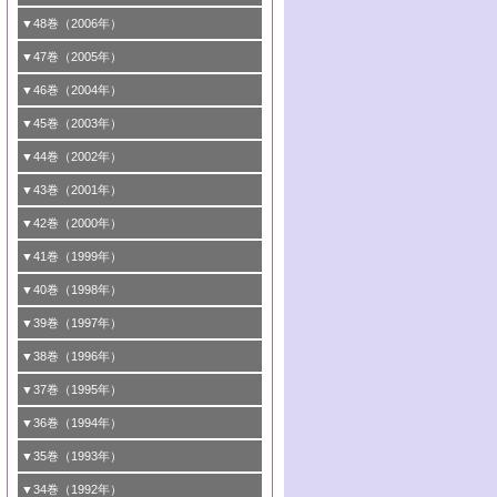
1号 含フッ素化合物の合成と触媒
▼48巻（2006年）
2号 第99回触媒討論会
1号 固体酸触媒の最近の進歩
▼47巻（2005年）
3号 実用的ファインケミカル合成プロセス
2号 第97回触媒討論会
1号 最近の触媒担体とその効果
▼46巻（2004年）
を実現する触媒
3号 リビング重合触媒の最近の展開
2号 第95回触媒討論会
1号 部分酸化反応触媒の最前線
▼45巻（2003年）
4号 バイオマス活用のための技術開発
4号 今後の液体燃料を支える触媒技術
3号 化成品を合成するゼオライト触媒
2号 第93回触媒討論会
1号 なぜこの触媒が良いのか？
▼44巻（2002年）
5号 こんな物質，あんな物質―新たな触媒
5号 水素製造・貯蔵のための触媒技術の新
4号 水分解用光触媒材料
3号 特殊エネルギー場の触媒反応
2号 第91回触媒討論会
1号 高次制御された触媒の化学
▼43巻（2001年）
の可能性―
しい展開
5号 時間分解分光の進歩と応用
4号 生体内における金属の触媒作用
3号 最近の自動車排ガス処理技術
2号 第89回触媒討論会
1号 グリーンケミストリーと触媒
▼42巻（2000年）
6号 第100回触媒討論会
6号 第98回触媒討論会
6号 第96回触媒討論会
5号 ファインケミカルズの展開に寄与する
4号 触媒研究の現状と将来─第90回触媒討論
3号 触媒を利用した電気化学の新展開
2号 第87回触媒討論会特集号
1号 触媒反応工学の明日を拓く
▼41巻（1999年）
7号 『結晶の化学』を活かした触媒研究
7号 基礎化学品製造の触媒技術
触媒
会Aから
7号 未来型金属錯体触媒開発への展望
4号 ナノ材料の調製と機能化
3号 生体触媒とバイオプロセス
2号 第85回触媒討論会
8号 イオン液体の応用
1号 孔、穴、あな?-特異な空間とその利用-
▼40巻（1998年）
8号 多機能型リアクター
6号 第94回触媒討論会
5号 基礎化学品製造の触媒技術
8号 超臨界流体を用いた化学プロセスの新
5号 こんな触媒が欲しい
4号 水素製造・利用の触媒化学
3号 反応ダイナミクス
2号 第83回触媒討論会
1号 創立40周年記念・触媒化学この10年の
▼39巻（1997年）
展開
7号 サブナノレベルでみた新しい表面現象
6号 第92回触媒討論会
6号 第90回触媒討論会
5号 触媒研究における新しい切り口：コン
進展と21世紀への提言/創立40周年記念・触
4号 超臨界流体の触媒反応への応用
3号 均一系触媒反応最前線
1号 均一系と不均一系触媒反応-その特徴と
▼38巻（1996年）
8号 オレフィン重合触媒の新たな展
7号 基礎化学品製造の触媒技術
ビナトリアルケミストリー
媒学会この10年の歩みとこれから/創立40周
7号 触媒研究と学術雑誌/情報
5号 触媒のおもしろさをどのように伝える
接点
4号 実用炭素材料の新展開
1号 触媒の構造と触媒作用/C1化学を中心と
▼37巻（1995年）
年記念・記録は語る
8号 資源の循環と触媒技術
6号 第88回触媒討論会特集号
か
8号 若い世代からみた触媒化学の現状と未
2号 第79回触媒討論会
5号 研究の方法論を考える
する21世紀への触媒
1号 ファインケミカルズと固体触媒
▼36巻（1994年）
2号 第81回触媒討論会
来
7号 企業における触媒研究のブレークスル
6号 第86回触媒討論会
3号 最新NO除去触媒の実用化研究
6号 第84回触媒討論会
2号 第77回触媒討論会
2号 第75回触媒討論会
1号 電気化学と触媒
▼35巻（1993年）
ー
3号 計算機触媒化学へのさそい
7号 水素化精製触媒の新しい展開
4号 新しい反応場を目指した触媒調製
7号 機能性金属材料と触媒
3号 オリンピックメダル:金・銀・銅はどん
3号 希土類を利用した触媒
2号 第73回触媒討論会
8号 この材料を触媒として使ってみません
4号 触媒劣化の制御と予測
1号 工業触媒開発マニュアル―探索から工
▼34巻（1992年）