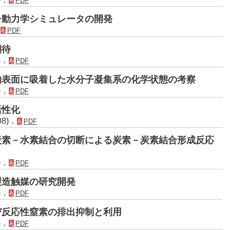
PDF
子動力学シミュレータの開発
．
PDF
期待
)．
PDF
物表面に吸着した水分子凝集系の化学状態の考察
)．
PDF
活性化
08)．
PDF
炭素－水素結合の切断による炭素－炭素結合形成反応
)．
PDF
製造触媒の研究開発
)．
PDF
び反応性窒素の排出抑制と利用
)．
PDF