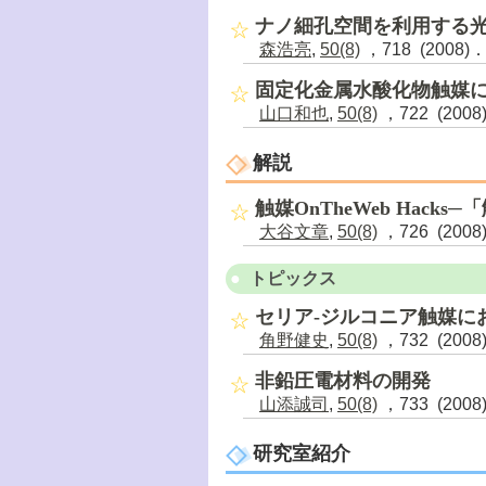
ナノ細孔空間を利用する
森浩亮
,
50(8)
，718 (2008)
固定化金属水酸化物触媒
山口和也
,
50(8)
，722 (2008
解説
触媒OnTheWeb Hac
大谷文章
,
50(8)
，726 (2008
トピックス
セリア-ジルコニア触媒に
角野健史
,
50(8)
，732 (2008
非鉛圧電材料の開発
山添誠司
,
50(8)
，733 (2008
研究室紹介