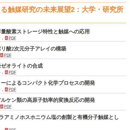
る触媒研究の未来展望2：大学・研究所
容量酸素ストレージ特性と触媒への応用
)．
PDF
リ酸2次元分子アレイの構築
．
PDF
径ゼオライトの合成
)．
PDF
ターによるコンパクト化学プロセスの開発
)．
PDF
アルケン類の高原子効率的変換反応の開発
．
PDF
トラアミノホスホニウム塩の創製と有機分子触媒とし
)．