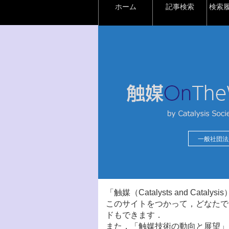
ホーム
記事検索
検索
一般社団法
「触媒（Catalysts and Ca
このサイトをつかって，どなたで
ドもできます．
また，「触媒技術の動向と展望」