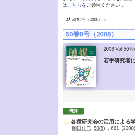
は
こちら
をご参照ください．
50巻7号（2008）へ
50巻8号（2008）
2008 Vol.50 N
若手研究者
時評
各種研究会の活用による
岡田佳巳
,
50(8)
，661 (2008