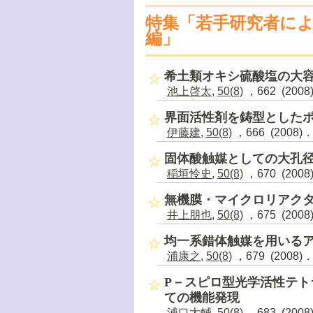
特集「若手研究者によ
編」
希土類オキシ硫酸塩の大
池上啓太
,
50(8)
，662 (2008
界面活性剤を鋳型としたポ
伊藤建
,
50(8)
，666 (2008)
固体酸触媒としての大孔
稲垣怜史
,
50(8)
，670 (2008
無機膜・マイクロリアク
井上朋也
,
50(8)
，675 (2008
均一系錯体触媒を用いる
浦康之
,
50(8)
，679 (2008)
P－スピロ型光学活性テ
ての機能発現
浦口大輔
,
50(8)
，683 (2008