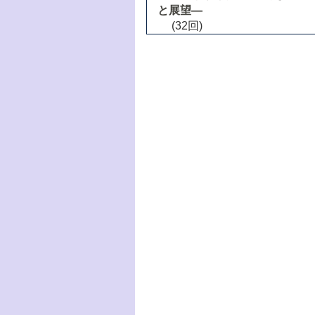
と展望―
(32回)