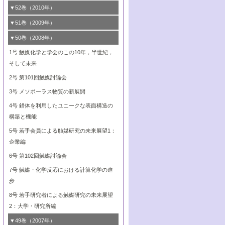
3号 固体高分子形燃料電池カソード触媒の
2号 リビングラジカル重合の最近の動向
6号 低級アルカンの有効利用のための触
の進歩
4号 触媒研究の最先端～とびたて若き研究
1号 金属学から見る合金触媒の新展開
▼52巻（2010年）
ガス浄化触媒の開発
4号 コアシェル構造の制御による触媒機能
開発動向
媒技術
3号 天然ガスの化学工業的展開に関する触
2号 第109回触媒討論会
者たち～（2）
2号 第107回触媒討論会
の向上
1号 触媒の劣化対策と長寿命触媒開発
B号 第123回触媒討論会（2019年・大阪
▼51巻（2009年）
4号 人工光合成に向けた近年のアプローチ
媒技術
B号 第119回触媒討論会（2017年・首都
3号 貴金属低減技術の最新動向
5号 触媒研究の最先端～とびたて若き研究
市立大学）
3号 触媒のその場観察法の進歩（１）
5号 工業触媒およびその周辺技術の最近の
2号 第105回触媒討論会
1号 炭素材料－熱い注目を集める材料－
▼50巻（2008年）
大学東京）
5号 未利用熱エネルギーの有効活用に貢献
4号 貴金属触媒の精密構造制御とその活用
者たち～（3）
4号 貴金属代替技術の最新動向
進歩
4号 触媒のその場観察法の進歩（２）
3号 ナノ構造が拓く新機能
する触媒技術
2号 第103回触媒討論会
1号 触媒化学と学会のこの10年，半世紀，
5号 バイオマス化成品製造のための固体触
6号 イオニクス材料と燃料電池・電解合成
5号 光触媒による物質変換反応の新展開
6号 ナノシート
5号 不活性結合の触媒的活性化による有機
そして未来
4号 活性サイトおよびその環境の精密な設
6号 ポリオキソメタレート
3号 環境浄化用光触媒の現状と課題
媒の開発
の最新の研究動向
6号 グラフェン
合成
B号 第115回触媒討論会（2015年・成蹊大
計による触媒の高機能化
2号 第101回触媒討論会
B号 第113回触媒討論会（2014年・ロワジ
4号 水素社会の実現に向けた水素製造・貯
6号 ナノ空間─吸着状態解析から新機能開拓
B号 第117回触媒討論会（2016年・大阪府
学）
7号 水素を利用する化成品合成の新潮流
6号 新しい固体酸触媒技術
5号 触媒を有効に使うための技術
ールホテル豊橋）
蔵技術の進歩
まで─
3号 メソポーラス物質の新展開
立大学）
7号 ゼオライト合成における最近の進歩
6号 第106回触媒討論会
5号 CO
が関わる触媒・材料
B号 第111回触媒討論会（2013年・関西大
4号 錯体を利用したユニークな表面構造の
2
学）
構築と機能
7号 有機分子触媒による精密有機合成
6号 第104回触媒討論会
5号 若手会員による触媒研究の未来展望1：
8号 高機能化ポリオレフィンに向けた重合
7号 持続可能社会実現のための触媒および
企業編
触媒の最近の進展
触媒関連技術
6号 第102回触媒討論会
8号 未来を拓く金属錯体
7号 触媒・化学反応における計算化学の進
歩
8号 若手研究者による触媒研究の未来展望
2：大学・研究所編
▼49巻（2007年）