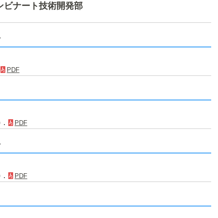
ンビナート技術開発部
告
．
PDF
)．
PDF
告
)．
PDF