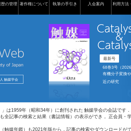
履歴の管理
著作権について
執筆の手引き
入会案内
利用方法・
最新号
68巻3号（2026）2
有機分子変換や
人 触媒学会
近の研究
talysis）」は1959年（昭和34年）に創刊された 触媒学会の会誌です．
も全記事の検索と結果（書誌情報）の表示ができ， 正会員・
（触媒年鑑）も2021年版から，記事の検索やダウンロードが