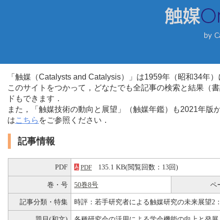
「触媒（Catalysts and Catalysis）」は1959年（昭
このサイトをつかって，どなたでも全記事の検索と結果（書
ドもできます．
また，「触媒技術の動向と展望」（触媒年鑑）も2021年
は
こちら
をご参照ください．
記事情報
PDF
135.1 KB(閲覧回数：13回)
PDF
巻・号
50巻8号
ペ
記事分類・特集
時評：若手研究者による触媒研究の未来展望2
題目(和文)
各種研究会の活用による学会機能の向上と発展