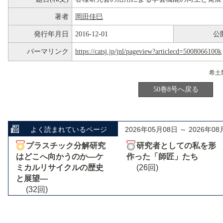
著者
岡田佳巳
発行年月日
2016-12-01
公
パーマリンク
https://catsj.jp/jnl/pageview?articlecd=5008066100k
50巻8号へ戻る
よく読まれているページ
2026年05月08日 ～ 2026年08
プラスチック分解研究
研究者としての私を形
はどこへ向かうのか―ケ
作った「師匠」たち
ミカルリサイクルの歴史
(26回)
と展望―
(32回)