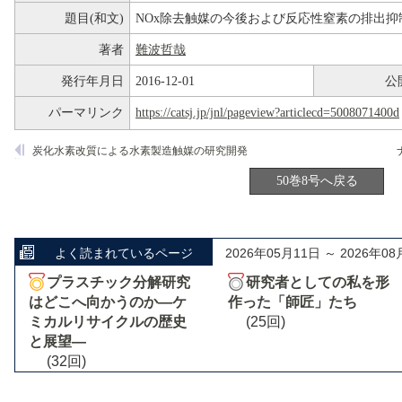
題目(和文)
NOx除去触媒の今後および反応性窒素の排出抑
著者
難波哲哉
発行年月日
2016-12-01
公
パーマリンク
https://catsj.jp/jnl/pageview?articlecd=5008071400d
炭化水素改質による水素製造触媒の研究開発
50巻8号へ戻る
よく読まれているページ
2026年05月11日 ～ 2026年08
プラスチック分解研究
研究者としての私を形
はどこへ向かうのか―ケ
作った「師匠」たち
ミカルリサイクルの歴史
(25回)
と展望―
(32回)