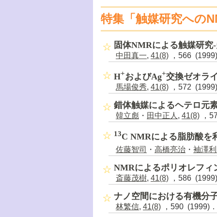
特集「触媒研究へのN
固体NMRによる触媒研究
中田真一
,
41(8)
，566 (1999
+
+
H
およびAg
交換ゼオラ
馬場俊秀
,
41(8)
，572 (1999
錯体触媒によるヘテロ元素
韓立彪
・
田中正人
,
41(8)
，57
13
C NMRによる脂肪酸を
佐藤智司
・
高橋亮治
・
袖澤利
NMRによるポリオレフィ
斎藤茂樹
,
41(8)
，586 (1999
ナノ空間における有機分
林繁信
,
41(8)
，590 (1999)