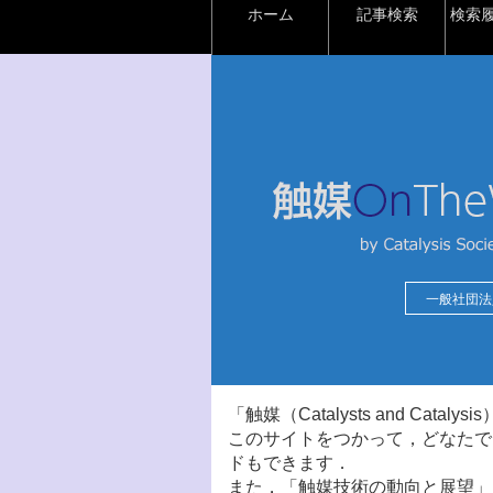
ホーム
記事検索
検索
一般社団法
「触媒（Catalysts and Ca
このサイトをつかって，どなたで
ドもできます．
また，「触媒技術の動向と展望」