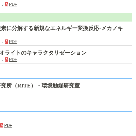
)．
PDF
素に分解する新規なエネルギー変換反応-メカノキ
)．
PDF
たゼオライトのキャラクタリゼーション
)．
PDF
究所（RITE）・環境触媒研究室
．
PDF