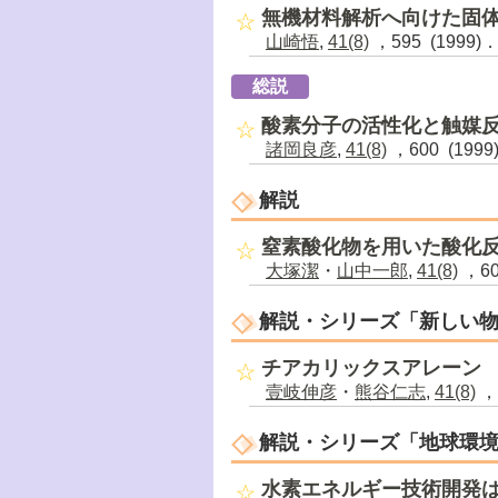
無機材料解析へ向けた固体
山崎悟
,
41(8)
，595 (1999)
総説
酸素分子の活性化と触媒
諸岡良彦
,
41(8)
，600 (1999
解説
窒素酸化物を用いた酸化
大塚潔
・
山中一郎
,
41(8)
，60
解説・シリーズ「新しい
チアカリックスアレーン
壹岐伸彦
・
熊谷仁志
,
41(8)
，6
解説・シリーズ「地球環
水素エネルギー技術開発