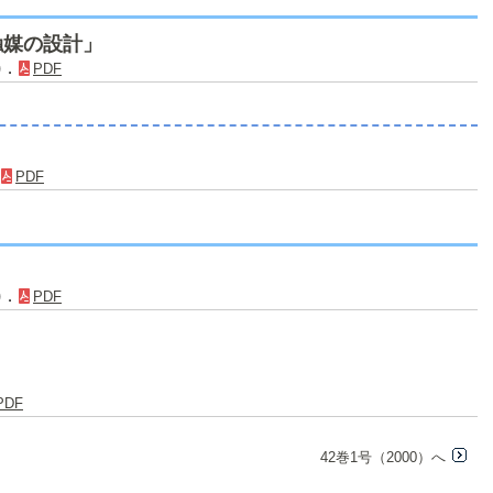
触媒の設計」
)．
PDF
．
PDF
)．
PDF
PDF
42巻1号（2000）へ