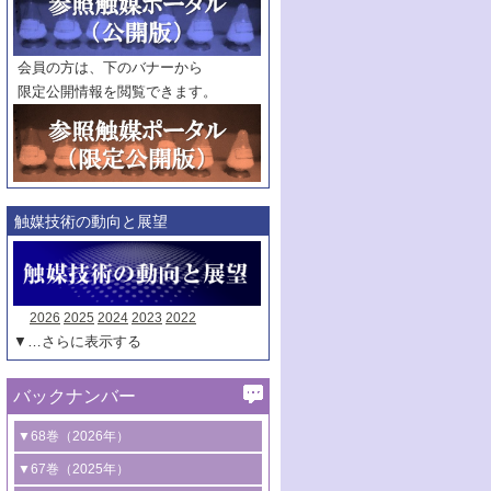
範囲指定
巻
号～
巻
会員の方は、下のバナーから
号
限定公開情報を閲覧できます。
触媒年鑑
年度
記事種別
マーク：
マークあり
触媒技術の動向と展望
2026
2025
2024
2023
2022
▼…さらに表示する
バックナンバー
▼68巻（2026年）
1号 過酸化水素合成に関する研究動向
▼67巻（2025年）