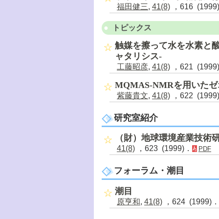
福田健三
,
41(8)
，616 (1999
トピックス
触媒を擦って水を水素と酸
ャタリシス-
工藤昭彦
,
41(8)
，621 (1999
MQMAS-NMRを用い
紫藤貴文
,
41(8)
，622 (1999
研究室紹介
（財）地球環境産業技術研
41(8)
，623 (1999)．
PDF
フォーラム・潮目
潮目
原亨和
,
41(8)
，624 (1999)