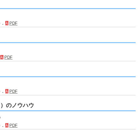
)．
PDF
．
PDF
)．
PDF
ち）のノウハウ
ウ
)．
PDF