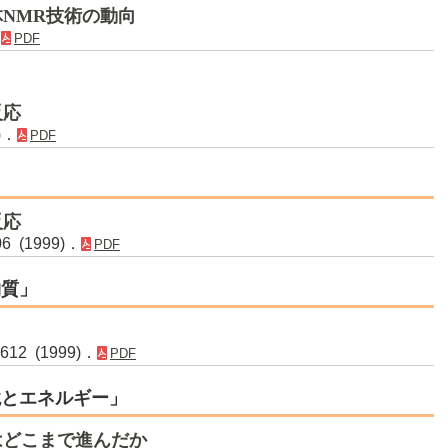
NMR技術の動向
．
PDF
反応
)．
PDF
反応
6 (1999)．
PDF
物質」
12 (1999)．
PDF
境とエネルギー」
はどこまで進んだか