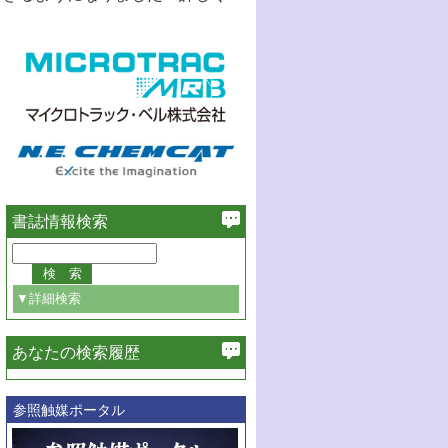
書誌情報検索
▼詳細検索
あなたの検索履歴
必ず含む
参照触媒ポータル
巻・号指定
巻
号