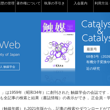
履歴の管理
著作権について
執筆の手引き
入会案内
利用方法・
最新号
68巻3号（2026）2
有機分子変換や
人 触媒学会
近の研究
talysis）」は1959年（昭和34年）に創刊された 触媒学会の会誌です．
も全記事の検索と結果（書誌情報）の表示ができ， 正会員・
（触媒年鑑）も2021年版から，記事の検索やダウンロードが