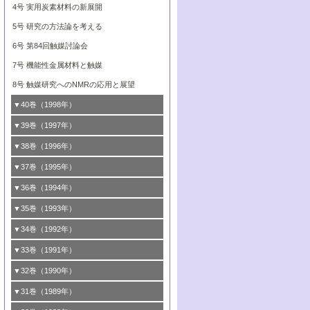
ビナトリアルケミストリー
7号 触媒研究と学術雑誌/情報
5号 触媒のおもしろさをどのように伝える
4号 実用炭素材料の新展開
8号 資源の循環と触媒技術
6号 第88回触媒討論会特集号
か
8号 若い世代からみた触媒化学の現状と未
5号 研究の方法論を考える
来
7号 企業における触媒研究のブレークスル
6号 第86回触媒討論会
6号 第84回触媒討論会
ー
7号 水素化精製触媒の新しい展開
7号 機能性金属材料と触媒
8号 この材料を触媒として使ってみません
8号 新しい反応性と機能性を目指した金属
8号 触媒研究へのNMRの応用と展望
か？
クラスタ-化学
▼40巻（1998年）
1号 創立40周年記念・触媒化学この10年の
▼39巻（1997年）
進展と21世紀への提言/創立40周年記念・触
1号 均一系と不均一系触媒反応-その特徴と
▼38巻（1996年）
媒学会この10年の歩みとこれから/創立40周
接点
1号 触媒の構造と触媒作用/C1化学を中心と
▼37巻（1995年）
年記念・記録は語る
2号 第79回触媒討論会
する21世紀への触媒
1号 ファインケミカルズと固体触媒
▼36巻（1994年）
2号 第81回触媒討論会
3号 最新NO除去触媒の実用化研究
2号 第77回触媒討論会
2号 第75回触媒討論会
1号 電気化学と触媒
▼35巻（1993年）
3号 計算機触媒化学へのさそい
4号 新しい反応場を目指した触媒調製
3号 オリンピックメダル:金・銀・銅はどん
3号 希土類を利用した触媒
2号 第73回触媒討論会
4号 触媒劣化の制御と予測
1号 工業触媒開発マニュアル―探索から工
▼34巻（1992年）
な触媒作用を示すか
5号 反応・分離技術の新しい展開
業化まで
4号 触媒とリサイクル
3号 C4化学の展開
5号 最新の実用プロセスと触媒
1号 インパクトを与えたこの研究
▼33巻（1991年）
4号 触媒作用における機能の複合化
6号 第80回触媒討論会
2号 第71回触媒討論会
5号 エネルギー変換触媒
4号 《通常号》
6号 第82回触媒討論会
2号 第69回触媒討論会
1号 触媒プロセス開発マニュアル―探索か
▼32巻（1990年）
5号 未来を拓け！若手研究者
7号 無機―有機ハイブリッド材料の新展開
3号 研究開発のうらおもて―着想と展開
6号 第76回触媒討論会
5号 《通常号》
ら工業化まで，知っておきたいこと PartII
7号 ナノ構造体の化学
3号 ケミカルズ合成触媒―新しい展開と応
1号 21世紀に向けて触媒研究の飛躍をめざ
▼31巻（1989年）
6号 第78回触媒討論会
8号 AFMでみる世界
4号 触媒劣化と寿命の予測
7号 表面吸着相の新しい展開
用
6号 第74回触媒討論会
2号 第67回触媒討論会
8号 あの反応は今
す―触媒化学の裾野を広げよう