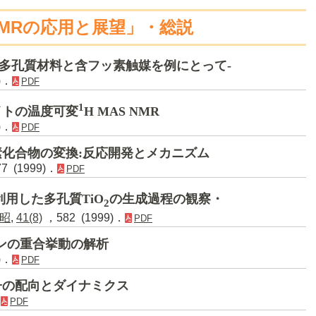
MRの応用と展望」・総説
-多孔質材料と含フッ素触媒を例にとって-
)．
PDF
1
イトの温度可変
H MAS NMR
)．
PDF
化合物の変換:反応開発とメカニズム
7 (1999)．
PDF
利用した多孔質TiO
の生成過程の観察・
2
昭
,
41(8)
，582 (1999)．
PDF
ンの重合挙動の解析
)．
PDF
子の配向とダイナミクス
．
PDF