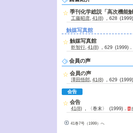
季刊化学総説「高次機能
工藤昭彦
,
41(8)
，628 (1999
触媒写真館
触媒写真館
乾智行
,
41(8)
，629 (1999)
会員の声
会員の声
澤田悟郎
,
41(8)
，629 (1999
会告
会告
41(8)
，〈巻末〉 (1999)．
41巻7号（1999）へ