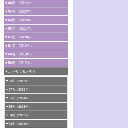
2号 コンピューター技術により加速する
1号 CO
水素化によるグリーン燃料/グリ
▼66巻（2024年）
2
触媒開発
ーンケミカル製造
1号 低次元ナノ構造を有する触媒材料
▼65巻（2023年）
3号 有機分子変換やCO
資源化のための
2
2号 水素製造のための水分解技術に関す
2号 規制反応場を活用した固体触媒研究
1号 炭素が関わる触媒機能
▼64巻（2022年）
光触媒に関する最近の研究
る最近の研究
の新展開
2号 プラスチックケミカルリサイクルの
1号 合成ガス製造とCOを用いるケミカル
▼63巻（2021年）
B号 第137回触媒討論会（2026年）
3号 オレフィン系樹脂の精密合成に関す
3号 未踏分子変換を目指した酸化触媒プ
ための触媒技術
ズ合成の最新動向
1号 金触媒の新展開
▼62巻（2020年）
る最新技術
ロセスの最前線
3号 非酸化物系金属化合物を基盤とした
2号 化学品合成のための合金触媒開発
2号 ペロブスカイト
1号 触媒設計を拓く欠陥構造のキャラク
▼61巻（2019年）
4号 アルコール類の効率的変換を実現す
4号 シンクロトロン放射光および中性子
触媒材料の開発
3号 CO
の排出削減および有効活用のた
タリゼーション
2
3号 特殊反応場を利用した触媒的分子変
る非貴金属触媒の研究動向
線を利用した触媒解析技術の最先端
1号 物質移動制御に着目した触媒プロセ
▼60巻（2018年）
4号 格子酸素・格子酸素欠陥を利用した
めの触媒技術
換反応
2号 機能化学品製造に資するクリーンな
ス開発
5号 ゼオライトの合成と応用における研
5号 単原子触媒
触媒反応
1号 固体酸触媒の最新の研究動向
▼59巻（2017年）
触媒的酸化反応
4号 若手による情報発信企画～とびたて
4号 多孔質材料を用いた触媒の新展開
究動向
2号 CO
フリー水素サプライチェーンに
2
6号 参照触媒委員会からのお知らせ
5号 生体触媒によるエネルギー変換反応
2号 二酸化炭素からの有用化学品合成
1号 いたるところに，触媒
▼…さらに表示する
若き触媒の研究者たち～（1）
3号 水処理のための触媒化学
5号 情報学的手法を用いた触媒開発
6号 ヘテロ接合界面
関わる触媒開発動向
B号 第133回触媒討論会（2023年）
6号 窒素とリンの循環のための触媒・機
3号 ナノ粒子・クラスター触媒の最前線
2号 機能性材料の局所構造解析のための
5号 若手による情報発信企画～とびたて
▼58巻（2016年）
4号 光触媒を用いた水分解の最新の研究
6号 カーボンニュートラルに向けた電解
B号 第135回触媒討論会（2025年）
3号 精密高分子合成に関する最近の研究
能性材料
最先端技術
4号 60周年記念企画
若き触媒の研究者たち～（2）
動向
技術
1号 ユニークな構造の高分子を生み出す触
▼57巻（2015年）
動向
B号 第131回触媒討論会（2023年）
3号 無機分離膜材料の開発と触媒反応プ
5号 進化するゼオライト合成技術
6号 石油のノーブル・ユースを志向した
媒技術
5号 次世代の触媒プロセスを支えるマイ
B号 第127回触媒討論会（2021年・オン
1号 水素キャリアにかかわる触媒技術の新
4号 バイオマス化成品製造のための触媒
▼56巻（2014年）
ロセスへの適用
触媒技術
クロ波
6号 非貴金属系触媒における電気化学的
ライン開催(Zoom)のみ）
2号 リグニンからの化成品製造に向けた触
展開
技術
1号 特殊環境場を利用した材料合成
▼55巻（2013年）
4号 触媒研究における計算科学の利用
酸素還元反応
B号 第129回触媒討論会（2022年・京都
媒技術
6号 メタン転換技術の最新動向
2号 石油精製用触媒の最近の進展
5号 固体触媒による含窒素有機化合物変
2号 光触媒反応機構に関する最新の研究動
1号 高耐久性燃料電池システム用触媒にお
大学：オンライン・対面開催）
▼54巻（2012年）
5号 水素のふるまいを解き明かす最先端
B号 第121回触媒討論会（2018年・東京
3号 触媒研究の最先端～とびたて若き研究
B号 第125回触媒討論会（2020年・工学
換の最前線
3号 固体酸化物形燃料電池（SOFC）におけ
向
ける新展開
研究
大学）
1号 規則性多孔体の利用技術における最近
▼53巻（2011年）
者たち～（1）
院大学）
るアノード触媒上での燃料直接改質技術
6号 貴金属使用量低減に向けた自動車排