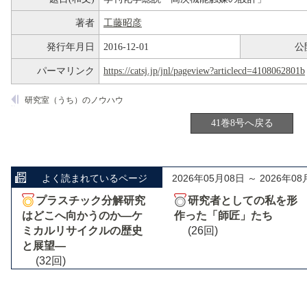
著者
工藤昭彦
発行年月日
2016-12-01
公
パーマリンク
https://catsj.jp/jnl/pageview?articlecd=4108062801b
研究室（うち）のノウハウ
41巻8号へ戻る
よく読まれているページ
2026年05月08日 ～ 2026年08
プラスチック分解研究
研究者としての私を形
はどこへ向かうのか―ケ
作った「師匠」たち
ミカルリサイクルの歴史
(26回)
と展望―
(32回)