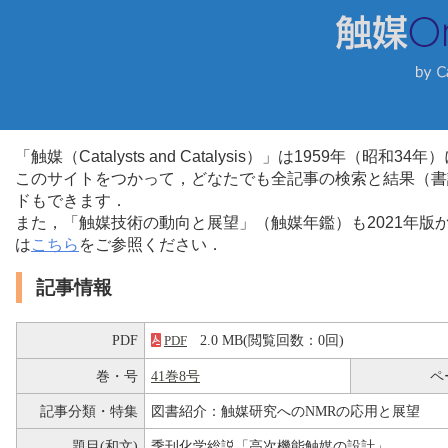
「触媒（Catalysts and Catalysis）」は1959年（昭
このサイトをつかって，どなたでも全記事の検索と結果（書
ドもできます．
また，「触媒技術の動向と展望」（触媒年鑑）も2021年
は
こちら
をご参照ください．
記事情報
PDF
2.0 MB(閲覧回数：0回)
PDF
巻・号
41巻8号
ペ
記事分類・特集
図書紹介：触媒研究へのNMRの応用と展望
題目(和文)
季刊化学総説「高次機能触媒の設計」