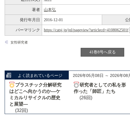
著者
山本弘
発行年月日
2016-12-01
公
パーマリンク
https://catsj.jp/jnl/pageview?articlecd=4108062501f
女性研究者
41巻8号へ戻る
よく読まれているページ
2026年05月08日 ～ 2026年08
プラスチック分解研究
研究者としての私を形
はどこへ向かうのか―ケ
作った「師匠」たち
ミカルリサイクルの歴史
(26回)
と展望―
(32回)