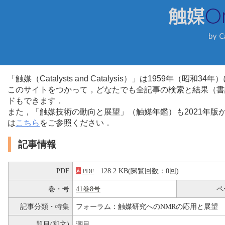
「触媒（Catalysts and Catalysis）」は1959年（昭
このサイトをつかって，どなたでも全記事の検索と結果（書
ドもできます．
また，「触媒技術の動向と展望」（触媒年鑑）も2021年
は
こちら
をご参照ください．
記事情報
PDF
128.2 KB(閲覧回数：0回)
PDF
巻・号
41巻8号
ペ
記事分類・特集
フォーラム：触媒研究へのNMRの応用と展望
題目(和文)
潮目