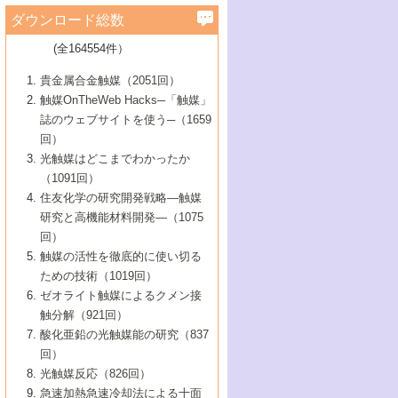
学）
7号 水素を利用する化成品合成の新潮流
6号 新しい固体酸触媒技術
5号 触媒を有効に使うための技術
ールホテル豊橋）
蔵技術の進歩
まで─
3号 メソポーラス物質の新展開
立大学）
3号 実用的ファインケミカル合成プロセス
ダウンロード総数
2号 第97回触媒討論会
1号 最近の触媒担体とその効果
▼46巻（2004年）
7号 ゼオライト合成における最近の進歩
6号 第106回触媒討論会
5号 CO
が関わる触媒・材料
B号 第111回触媒討論会（2013年・関西大
4号 錯体を利用したユニークな表面構造の
を実現する触媒
2
3号 リビング重合触媒の最近の展開
2号 第95回触媒討論会
(全164554件）
1号 部分酸化反応触媒の最前線
▼45巻（2003年）
学）
構築と機能
7号 有機分子触媒による精密有機合成
4号 バイオマス活用のための技術開発
6号 第104回触媒討論会
4号 今後の液体燃料を支える触媒技術
3号 化成品を合成するゼオライト触媒
2号 第93回触媒討論会
1号 なぜこの触媒が良いのか？
▼44巻（2002年）
貴金属合金触媒（2051回）
5号 若手会員による触媒研究の未来展望1：
8号 高機能化ポリオレフィンに向けた重合
5号 こんな物質，あんな物質―新たな触媒
7号 持続可能社会実現のための触媒および
5号 水素製造・貯蔵のための触媒技術の新
4号 水分解用光触媒材料
3号 特殊エネルギー場の触媒反応
触媒OnTheWeb Hacks─「触媒」
企業編
2号 第91回触媒討論会
触媒の最近の進展
1号 高次制御された触媒の化学
▼43巻（2001年）
の可能性―
触媒関連技術
しい展開
誌のウェブサイトを使う─（1659
5号 時間分解分光の進歩と応用
4号 生体内における金属の触媒作用
6号 第102回触媒討論会
3号 最近の自動車排ガス処理技術
2号 第89回触媒討論会
1号 グリーンケミストリーと触媒
▼42巻（2000年）
6号 第100回触媒討論会
8号 未来を拓く金属錯体
回）
6号 第98回触媒討論会
6号 第96回触媒討論会
5号 ファインケミカルズの展開に寄与する
7号 触媒・化学反応における計算化学の進
4号 触媒研究の現状と将来─第90回触媒討論
3号 触媒を利用した電気化学の新展開
2号 第87回触媒討論会特集号
1号 触媒反応工学の明日を拓く
▼41巻（1999年）
7号 『結晶の化学』を活かした触媒研究
光触媒はどこまでわかったか
7号 基礎化学品製造の触媒技術
触媒
歩
会Aから
7号 未来型金属錯体触媒開発への展望
4号 ナノ材料の調製と機能化
（1091回）
3号 生体触媒とバイオプロセス
2号 第85回触媒討論会
8号 イオン液体の応用
1号 孔、穴、あな?-特異な空間とその利用-
▼40巻（1998年）
8号 多機能型リアクター
6号 第94回触媒討論会
8号 若手研究者による触媒研究の未来展望
5号 基礎化学品製造の触媒技術
8号 超臨界流体を用いた化学プロセスの新
住友化学の研究開発戦略―触媒
5号 こんな触媒が欲しい
4号 水素製造・利用の触媒化学
3号 反応ダイナミクス
2号 第83回触媒討論会
1号 創立40周年記念・触媒化学この10年の
▼39巻（1997年）
2：大学・研究所編
展開
研究と高機能材料開発―（1075
7号 サブナノレベルでみた新しい表面現象
6号 第92回触媒討論会
6号 第90回触媒討論会
5号 触媒研究における新しい切り口：コン
進展と21世紀への提言/創立40周年記念・触
4号 超臨界流体の触媒反応への応用
3号 均一系触媒反応最前線
1号 均一系と不均一系触媒反応-その特徴と
回）
▼38巻（1996年）
8号 オレフィン重合触媒の新たな展
7号 基礎化学品製造の触媒技術
ビナトリアルケミストリー
媒学会この10年の歩みとこれから/創立40周
7号 触媒研究と学術雑誌/情報
5号 触媒のおもしろさをどのように伝える
接点
触媒の活性を徹底的に使い切る
4号 実用炭素材料の新展開
1号 触媒の構造と触媒作用/C1化学を中心と
▼37巻（1995年）
年記念・記録は語る
8号 資源の循環と触媒技術
6号 第88回触媒討論会特集号
か
ための技術（1019回）
8号 若い世代からみた触媒化学の現状と未
2号 第79回触媒討論会
5号 研究の方法論を考える
する21世紀への触媒
1号 ファインケミカルズと固体触媒
▼36巻（1994年）
2号 第81回触媒討論会
ゼオライト触媒によるクメン接
来
7号 企業における触媒研究のブレークスル
6号 第86回触媒討論会
3号 最新NO除去触媒の実用化研究
6号 第84回触媒討論会
2号 第77回触媒討論会
2号 第75回触媒討論会
触分解（921回）
1号 電気化学と触媒
▼35巻（1993年）
ー
3号 計算機触媒化学へのさそい
7号 水素化精製触媒の新しい展開
4号 新しい反応場を目指した触媒調製
7号 機能性金属材料と触媒
3号 オリンピックメダル:金・銀・銅はどん
酸化亜鉛の光触媒能の研究（837
3号 希土類を利用した触媒
2号 第73回触媒討論会
8号 この材料を触媒として使ってみません
4号 触媒劣化の制御と予測
1号 工業触媒開発マニュアル―探索から工
▼34巻（1992年）
8号 新しい反応性と機能性を目指した金属
な触媒作用を示すか
回）
5号 反応・分離技術の新しい展開
8号 触媒研究へのNMRの応用と展望
か？
業化まで
4号 触媒とリサイクル
3号 C4化学の展開
5号 最新の実用プロセスと触媒
クラスタ-化学
1号 インパクトを与えたこの研究
▼33巻（1991年）
光触媒反応（826回）
4号 触媒作用における機能の複合化
6号 第80回触媒討論会
2号 第71回触媒討論会
5号 エネルギー変換触媒
4号 《通常号》
6号 第82回触媒討論会
急速加熱急速冷却法による十面
2号 第69回触媒討論会
1号 触媒プロセス開発マニュアル―探索か
▼32巻（1990年）