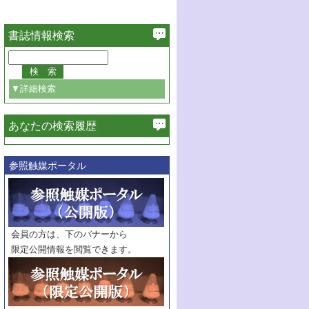
書誌情報検索
▼詳細検索
あなたの検索履歴
必ず含む
参照触媒ポータル
巻・号指定
巻
号
範囲指定
巻
号～
巻
会員の方は、下のバナーから
号
限定公開情報を閲覧できます。
触媒年鑑
年度
記事種別
マーク：
マークあり