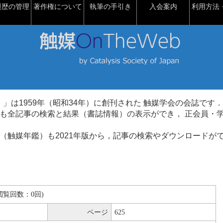
履歴の管理
著作権について
執筆の手引き
入会案内
利用方法・
talysis）」は1959年（昭和34年）に創刊された 触媒学会の会誌です．
も全記事の検索と結果（書誌情報）の表示ができ， 正会員・
（触媒年鑑）も2021年版から，記事の検索やダウンロードが
B(閲覧回数：0回)
ページ
625