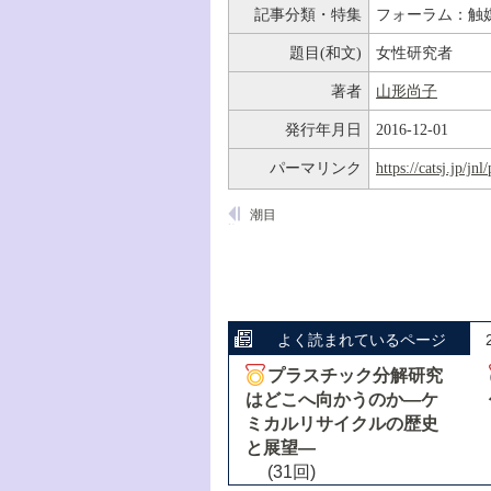
記事分類・特集
フォーラム：触
題目(和文)
女性研究者
著者
山形尚子
発行年月日
2016-12-01
パーマリンク
https://catsj.jp/j
潮目
よく読まれているページ
プラスチック分解研究
はどこへ向かうのか―ケ
ミカルリサイクルの歴史
と展望―
(31回)