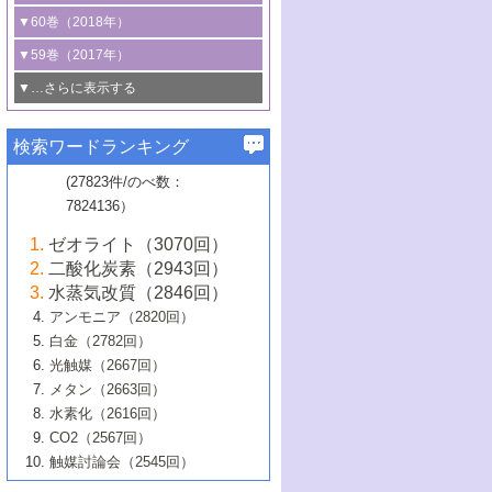
3号 CO
の排出削減および有効活用のた
タリゼーション
2
3号 特殊反応場を利用した触媒的分子変
る非貴金属触媒の研究動向
線を利用した触媒解析技術の最先端
1号 物質移動制御に着目した触媒プロセ
▼60巻（2018年）
4号 格子酸素・格子酸素欠陥を利用した
めの触媒技術
換反応
2号 機能化学品製造に資するクリーンな
ス開発
5号 ゼオライトの合成と応用における研
5号 単原子触媒
触媒反応
1号 固体酸触媒の最新の研究動向
▼59巻（2017年）
触媒的酸化反応
4号 若手による情報発信企画～とびたて
4号 多孔質材料を用いた触媒の新展開
究動向
2号 CO
フリー水素サプライチェーンに
2
6号 参照触媒委員会からのお知らせ
5号 生体触媒によるエネルギー変換反応
2号 二酸化炭素からの有用化学品合成
1号 いたるところに，触媒
▼…さらに表示する
若き触媒の研究者たち～（1）
3号 水処理のための触媒化学
5号 情報学的手法を用いた触媒開発
6号 ヘテロ接合界面
関わる触媒開発動向
B号 第133回触媒討論会（2023年）
6号 窒素とリンの循環のための触媒・機
3号 ナノ粒子・クラスター触媒の最前線
2号 機能性材料の局所構造解析のための
5号 若手による情報発信企画～とびたて
▼58巻（2016年）
4号 光触媒を用いた水分解の最新の研究
6号 カーボンニュートラルに向けた電解
B号 第135回触媒討論会（2025年）
3号 精密高分子合成に関する最近の研究
能性材料
最先端技術
検索ワードランキング
4号 60周年記念企画
若き触媒の研究者たち～（2）
動向
技術
1号 ユニークな構造の高分子を生み出す触
▼57巻（2015年）
動向
B号 第131回触媒討論会（2023年）
3号 無機分離膜材料の開発と触媒反応プ
5号 進化するゼオライト合成技術
6号 石油のノーブル・ユースを志向した
媒技術
(27823件/のべ数：
5号 次世代の触媒プロセスを支えるマイ
B号 第127回触媒討論会（2021年・オン
1号 水素キャリアにかかわる触媒技術の新
4号 バイオマス化成品製造のための触媒
▼56巻（2014年）
ロセスへの適用
触媒技術
7824136）
クロ波
6号 非貴金属系触媒における電気化学的
ライン開催(Zoom)のみ）
2号 リグニンからの化成品製造に向けた触
展開
技術
1号 特殊環境場を利用した材料合成
▼55巻（2013年）
4号 触媒研究における計算科学の利用
酸素還元反応
B号 第129回触媒討論会（2022年・京都
媒技術
6号 メタン転換技術の最新動向
ゼオライト（3070回）
2号 石油精製用触媒の最近の進展
5号 固体触媒による含窒素有機化合物変
2号 光触媒反応機構に関する最新の研究動
1号 高耐久性燃料電池システム用触媒にお
大学：オンライン・対面開催）
▼54巻（2012年）
5号 水素のふるまいを解き明かす最先端
B号 第121回触媒討論会（2018年・東京
3号 触媒研究の最先端～とびたて若き研究
二酸化炭素（2943回）
B号 第125回触媒討論会（2020年・工学
換の最前線
3号 固体酸化物形燃料電池（SOFC）におけ
向
ける新展開
研究
大学）
1号 規則性多孔体の利用技術における最近
▼53巻（2011年）
者たち～（1）
水蒸気改質（2846回）
院大学）
るアノード触媒上での燃料直接改質技術
6号 貴金属使用量低減に向けた自動車排
3号 固体高分子形燃料電池カソード触媒の
2号 リビングラジカル重合の最近の動向
6号 低級アルカンの有効利用のための触
の進歩
アンモニア（2820回）
4号 触媒研究の最先端～とびたて若き研究
1号 金属学から見る合金触媒の新展開
▼52巻（2010年）
ガス浄化触媒の開発
4号 コアシェル構造の制御による触媒機能
開発動向
媒技術
白金（2782回）
3号 天然ガスの化学工業的展開に関する触
2号 第109回触媒討論会
者たち～（2）
2号 第107回触媒討論会
の向上
1号 触媒の劣化対策と長寿命触媒開発
B号 第123回触媒討論会（2019年・大阪
▼51巻（2009年）
4号 人工光合成に向けた近年のアプローチ
光触媒（2667回）
媒技術
B号 第119回触媒討論会（2017年・首都
3号 貴金属低減技術の最新動向
5号 触媒研究の最先端～とびたて若き研究
市立大学）
3号 触媒のその場観察法の進歩（１）
5号 工業触媒およびその周辺技術の最近の
2号 第105回触媒討論会
1号 炭素材料－熱い注目を集める材料－
▼50巻（2008年）
メタン（2663回）
大学東京）
5号 未利用熱エネルギーの有効活用に貢献
4号 貴金属触媒の精密構造制御とその活用
者たち～（3）
4号 貴金属代替技術の最新動向
進歩
水素化（2616回）
4号 触媒のその場観察法の進歩（２）
3号 ナノ構造が拓く新機能
する触媒技術
2号 第103回触媒討論会
1号 触媒化学と学会のこの10年，半世紀，
▼49巻（2007年）
5号 バイオマス化成品製造のための固体触
6号 イオニクス材料と燃料電池・電解合成
5号 光触媒による物質変換反応の新展開
CO2（2567回）
6号 ナノシート
5号 不活性結合の触媒的活性化による有機
そして未来
4号 活性サイトおよびその環境の精密な設
6号 ポリオキソメタレート
3号 環境浄化用光触媒の現状と課題
媒の開発
1号 含フッ素化合物の合成と触媒
▼48巻（2006年）
の最新の研究動向
触媒討論会（2545回）
6号 グラフェン
合成
B号 第115回触媒討論会（2015年・成蹊大
計による触媒の高機能化
2号 第101回触媒討論会
B号 第113回触媒討論会（2014年・ロワジ
4号 水素社会の実現に向けた水素製造・貯
6号 ナノ空間─吸着状態解析から新機能開拓
2号 第99回触媒討論会
B号 第117回触媒討論会（2016年・大阪府
1号 固体酸触媒の最近の進歩
▼47巻（2005年）