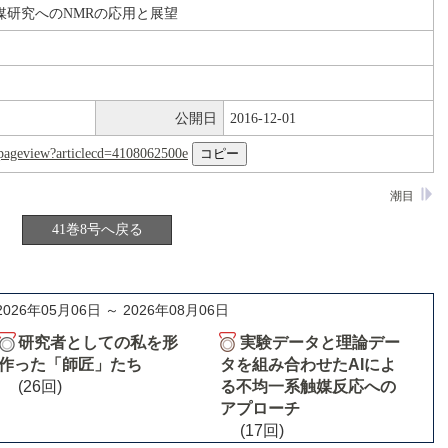
媒研究へのNMRの応用と展望
公開日
2016-12-01
nl/pageview?articlecd=4108062500e
潮目
41巻8号へ戻る
2026年05月06日 ～ 2026年08月06日
研究者としての私を形
実験データと理論デー
作った「師匠」たち
タを組み合わせたAIによ
(26回)
る不均一系触媒反応への
アプローチ
(17回)