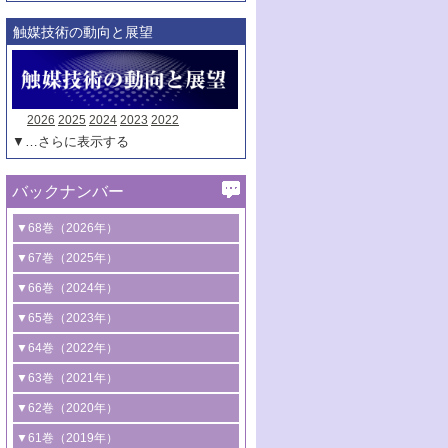
触媒技術の動向と展望
2026
2025
2024
2023
2022
▼…さらに表示する
バックナンバー
▼68巻（2026年）
1号 過酸化水素合成に関する研究動向
▼67巻（2025年）
2号 コンピューター技術により加速する
1号 CO
水素化によるグリーン燃料/グリ
▼66巻（2024年）
2
触媒開発
ーンケミカル製造
1号 低次元ナノ構造を有する触媒材料
▼65巻（2023年）
3号 有機分子変換やCO
資源化のための
2
2号 水素製造のための水分解技術に関す
2号 規制反応場を活用した固体触媒研究
1号 炭素が関わる触媒機能
▼64巻（2022年）
光触媒に関する最近の研究
る最近の研究
の新展開
2号 プラスチックケミカルリサイクルの
1号 合成ガス製造とCOを用いるケミカル
▼63巻（2021年）
B号 第137回触媒討論会（2026年）
3号 オレフィン系樹脂の精密合成に関す
3号 未踏分子変換を目指した酸化触媒プ
ための触媒技術
ズ合成の最新動向
1号 金触媒の新展開
▼62巻（2020年）
る最新技術
ロセスの最前線
3号 非酸化物系金属化合物を基盤とした
2号 化学品合成のための合金触媒開発
2号 ペロブスカイト
1号 触媒設計を拓く欠陥構造のキャラク
▼61巻（2019年）
4号 アルコール類の効率的変換を実現す
4号 シンクロトロン放射光および中性子
触媒材料の開発