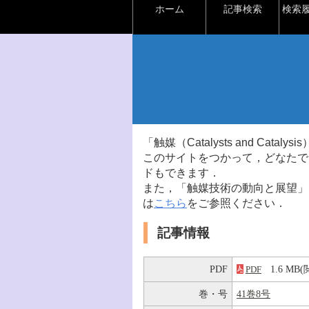
ホーム
記事検索
検索
「触媒（Catalysts and Ca
このサイトをつかって，どなたで
ドもできます．
また，「触媒技術の動向と展望」
は
こちら
をご参照ください．
記事情報
PDF
1.6 M
PDF
巻・号
41巻8号