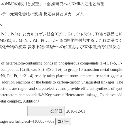
へのNMRの応用と展望」：触媒研究へのNMRの応用と展望
ヘテロ元素化合物の変換:反応開発とメカニズム
人
-S，P-Se）とカルコゲン結合[C(Si，Ge，Sn)-S(Se，Te)]は容易に10
(PR3)n，M=Ni，Pd，Pt，n=2～4)に酸化的付加する．これに基づく
素化合物の炭素-炭素不飽和結合への位置および立体選択的付加反応
n of heteroatom-containing bonds in phosphorous compounds (P-H, P-S, P-
 compounds [C(Si, Ge, Sn)-S(Se, Te)] to group 10 transition metal comple
i, Pd, Pt, n=2～4) readily takes place at room temperature and triggers a
ic addition reactions of the bonds to carbon-carbon unsaturated linkages. The
actions are regio- and stereoselective and provide efficient synthesis of synt
le heteroatom compounds.%%Key-words: Heteroatom linkage, Oxidative add
metal complex, Addition+
公開日
2016-12-01
nl/pageview?articlecd=4108057700a