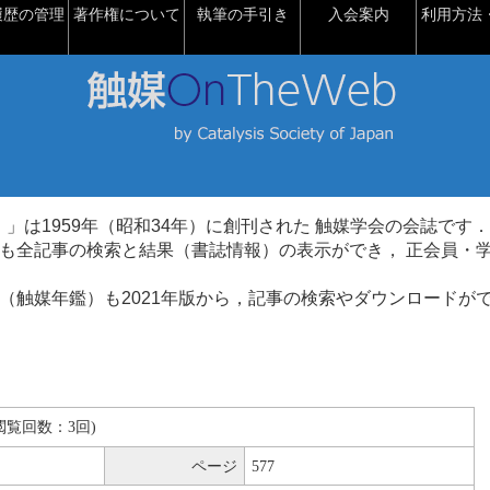
履歴の管理
著作権について
執筆の手引き
入会案内
利用方法・
talysis）」は1959年（昭和34年）に創刊された 触媒学会の会誌です．
も全記事の検索と結果（書誌情報）の表示ができ， 正会員・
（触媒年鑑）も2021年版から，記事の検索やダウンロードが
B(閲覧回数：3回)
ページ
577