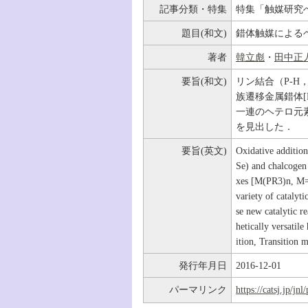
記事分類・特集
特集「触媒研究
題目(和文)
錯体触媒による
著者
韓立彪
・
田中正
要旨(和文)
リン結合（P-H，P
族遷移金属錯体[M
一連のヘテロ元
を見出した．
要旨(英文)
Oxidative additio
Se) and chalcogen
xes [M(PR3)n, M=N
variety of catalyt
se new catalytic re
hetically versati
ition, Transition 
発行年月日
2016-12-01
パーマリンク
https://catsj.jp/j