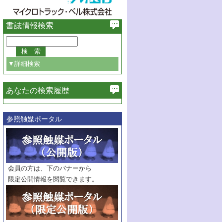
書誌情報検索
▼詳細検索
あなたの検索履歴
必ず含む
参照触媒ポータル
巻・号指定
巻
号
範囲指定
巻
号～
巻
会員の方は、下のバナーから
号
限定公開情報を閲覧できます。
触媒年鑑
年度
記事種別
マーク：
マークあり