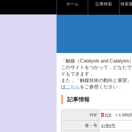
ホーム
記事検索
検索
「触媒（Catalysts and Ca
このサイトをつかって，どなたで
ドもできます．
また，「触媒技術の動向と展望」
は
こちら
をご参照ください．
記事情報
PDF
1.6 M
PDF
巻・号
41巻8号