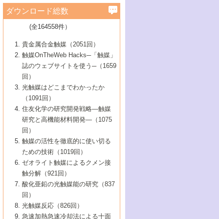
学）
7号 水素を利用する化成品合成の新潮流
6号 新しい固体酸触媒技術
5号 触媒を有効に使うための技術
ールホテル豊橋）
蔵技術の進歩
まで─
3号 メソポーラス物質の新展開
立大学）
3号 実用的ファインケミカル合成プロセス
ダウンロード総数
2号 第97回触媒討論会
1号 最近の触媒担体とその効果
▼46巻（2004年）
7号 ゼオライト合成における最近の進歩
6号 第106回触媒討論会
5号 CO
が関わる触媒・材料
B号 第111回触媒討論会（2013年・関西大
4号 錯体を利用したユニークな表面構造の
を実現する触媒
2
3号 リビング重合触媒の最近の展開
2号 第95回触媒討論会
(全164558件）
1号 部分酸化反応触媒の最前線
▼45巻（2003年）
学）
構築と機能
7号 有機分子触媒による精密有機合成
4号 バイオマス活用のための技術開発
6号 第104回触媒討論会
4号 今後の液体燃料を支える触媒技術
3号 化成品を合成するゼオライト触媒
2号 第93回触媒討論会
1号 なぜこの触媒が良いのか？
▼44巻（2002年）
貴金属合金触媒（2051回）
5号 若手会員による触媒研究の未来展望1：
8号 高機能化ポリオレフィンに向けた重合
5号 こんな物質，あんな物質―新たな触媒
7号 持続可能社会実現のための触媒および
5号 水素製造・貯蔵のための触媒技術の新
4号 水分解用光触媒材料
3号 特殊エネルギー場の触媒反応
触媒OnTheWeb Hacks─「触媒」
企業編
2号 第91回触媒討論会
触媒の最近の進展
1号 高次制御された触媒の化学
▼43巻（2001年）
の可能性―
触媒関連技術
しい展開
誌のウェブサイトを使う─（1659
5号 時間分解分光の進歩と応用
4号 生体内における金属の触媒作用
6号 第102回触媒討論会
3号 最近の自動車排ガス処理技術
2号 第89回触媒討論会
1号 グリーンケミストリーと触媒
▼42巻（2000年）
6号 第100回触媒討論会
8号 未来を拓く金属錯体
回）
6号 第98回触媒討論会
6号 第96回触媒討論会
5号 ファインケミカルズの展開に寄与する
7号 触媒・化学反応における計算化学の進
4号 触媒研究の現状と将来─第90回触媒討論
3号 触媒を利用した電気化学の新展開
2号 第87回触媒討論会特集号
1号 触媒反応工学の明日を拓く
▼41巻（1999年）
7号 『結晶の化学』を活かした触媒研究
光触媒はどこまでわかったか
7号 基礎化学品製造の触媒技術
触媒
歩
会Aから
7号 未来型金属錯体触媒開発への展望
4号 ナノ材料の調製と機能化
（1091回）
3号 生体触媒とバイオプロセス
2号 第85回触媒討論会
8号 イオン液体の応用
1号 孔、穴、あな?-特異な空間とその利用-
▼40巻（1998年）
8号 多機能型リアクター
6号 第94回触媒討論会
8号 若手研究者による触媒研究の未来展望
5号 基礎化学品製造の触媒技術
8号 超臨界流体を用いた化学プロセスの新
住友化学の研究開発戦略―触媒
5号 こんな触媒が欲しい
4号 水素製造・利用の触媒化学
3号 反応ダイナミクス
2号 第83回触媒討論会
1号 創立40周年記念・触媒化学この10年の
▼39巻（1997年）
2：大学・研究所編
展開
研究と高機能材料開発―（1075
7号 サブナノレベルでみた新しい表面現象
6号 第92回触媒討論会
6号 第90回触媒討論会
5号 触媒研究における新しい切り口：コン
進展と21世紀への提言/創立40周年記念・触
4号 超臨界流体の触媒反応への応用
3号 均一系触媒反応最前線
1号 均一系と不均一系触媒反応-その特徴と
回）
▼38巻（1996年）
8号 オレフィン重合触媒の新たな展
7号 基礎化学品製造の触媒技術
ビナトリアルケミストリー
媒学会この10年の歩みとこれから/創立40周
7号 触媒研究と学術雑誌/情報
5号 触媒のおもしろさをどのように伝える
接点
触媒の活性を徹底的に使い切る
4号 実用炭素材料の新展開
1号 触媒の構造と触媒作用/C1化学を中心と
▼37巻（1995年）
年記念・記録は語る
8号 資源の循環と触媒技術
6号 第88回触媒討論会特集号
か
ための技術（1019回）
8号 若い世代からみた触媒化学の現状と未
2号 第79回触媒討論会
5号 研究の方法論を考える
する21世紀への触媒
1号 ファインケミカルズと固体触媒
▼36巻（1994年）
2号 第81回触媒討論会
ゼオライト触媒によるクメン接
来
7号 企業における触媒研究のブレークスル
6号 第86回触媒討論会
3号 最新NO除去触媒の実用化研究
6号 第84回触媒討論会
2号 第77回触媒討論会
2号 第75回触媒討論会
触分解（921回）
1号 電気化学と触媒
▼35巻（1993年）
ー
3号 計算機触媒化学へのさそい
7号 水素化精製触媒の新しい展開
4号 新しい反応場を目指した触媒調製
7号 機能性金属材料と触媒
3号 オリンピックメダル:金・銀・銅はどん
酸化亜鉛の光触媒能の研究（837
3号 希土類を利用した触媒
2号 第73回触媒討論会
8号 この材料を触媒として使ってみません
4号 触媒劣化の制御と予測
1号 工業触媒開発マニュアル―探索から工
▼34巻（1992年）
8号 新しい反応性と機能性を目指した金属
な触媒作用を示すか
回）
5号 反応・分離技術の新しい展開
8号 触媒研究へのNMRの応用と展望
か？
業化まで
4号 触媒とリサイクル
3号 C4化学の展開
5号 最新の実用プロセスと触媒
クラスタ-化学
1号 インパクトを与えたこの研究
▼33巻（1991年）
光触媒反応（826回）
4号 触媒作用における機能の複合化
6号 第80回触媒討論会
2号 第71回触媒討論会
5号 エネルギー変換触媒
4号 《通常号》
6号 第82回触媒討論会
急速加熱急速冷却法による十面
2号 第69回触媒討論会
1号 触媒プロセス開発マニュアル―探索か
▼32巻（1990年）