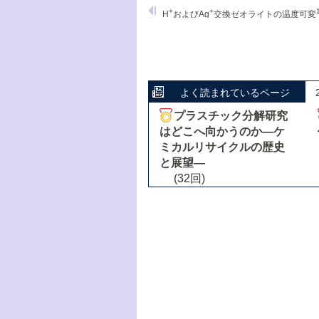
+
+
H
およびAg
交換ゼオライトの温度可変
よく読まれているページ
プラスチック分解研究
はどこへ向かうのか―ケ
ミカルリサイクルの歴史
と展望―
(32回)