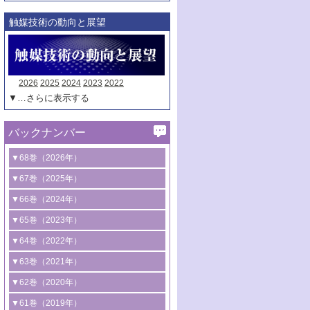
過程の観察・
触媒技術の動向と展望
2026
2025
2024
2023
2022
▼…さらに表示する
バックナンバー
▼68巻（2026年）
1号 過酸化水素合成に関する研究動向
▼67巻（2025年）
2号 コンピューター技術により加速する
1号 CO
水素化によるグリーン燃料/グリ
▼66巻（2024年）
2
触媒開発
ーンケミカル製造
1号 低次元ナノ構造を有する触媒材料
▼65巻（2023年）
3号 有機分子変換やCO
資源化のための
2
2号 水素製造のための水分解技術に関す
2号 規制反応場を活用した固体触媒研究
1号 炭素が関わる触媒機能
▼64巻（2022年）
光触媒に関する最近の研究
る最近の研究
の新展開
2号 プラスチックケミカルリサイクルの
1号 合成ガス製造とCOを用いるケミカル
▼63巻（2021年）
B号 第137回触媒討論会（2026年）
3号 オレフィン系樹脂の精密合成に関す
3号 未踏分子変換を目指した酸化触媒プ
ための触媒技術
ズ合成の最新動向
1号 金触媒の新展開
▼62巻（2020年）
る最新技術
ロセスの最前線
3号 非酸化物系金属化合物を基盤とした
2号 化学品合成のための合金触媒開発
2号 ペロブスカイト
1号 触媒設計を拓く欠陥構造のキャラク
▼61巻（2019年）
4号 アルコール類の効率的変換を実現す
4号 シンクロトロン放射光および中性子
触媒材料の開発