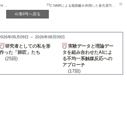
1
13
H MAS NMR
C NMRによる脂肪酸を利用した多孔質TiO
の生成
2
41巻8号へ戻る
2026年05月09日 ～ 2026年08月09日
研究者としての私を形
実験データと理論デー
作った「師匠」たち
タを組み合わせたAIによ
(25回)
る不均一系触媒反応への
アプローチ
(17回)