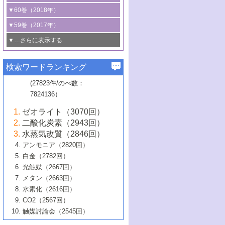
3号 CO
の排出削減および有効活用のた
タリゼーション
2
3号 特殊反応場を利用した触媒的分子変
る非貴金属触媒の研究動向
線を利用した触媒解析技術の最先端
1号 物質移動制御に着目した触媒プロセ
▼60巻（2018年）
4号 格子酸素・格子酸素欠陥を利用した
めの触媒技術
換反応
2号 機能化学品製造に資するクリーンな
ス開発
5号 ゼオライトの合成と応用における研
5号 単原子触媒
触媒反応
1号 固体酸触媒の最新の研究動向
▼59巻（2017年）
触媒的酸化反応
4号 若手による情報発信企画～とびたて
4号 多孔質材料を用いた触媒の新展開
究動向
2号 CO
フリー水素サプライチェーンに
2
6号 参照触媒委員会からのお知らせ
5号 生体触媒によるエネルギー変換反応
2号 二酸化炭素からの有用化学品合成
1号 いたるところに，触媒
▼…さらに表示する
若き触媒の研究者たち～（1）
3号 水処理のための触媒化学
5号 情報学的手法を用いた触媒開発
6号 ヘテロ接合界面
関わる触媒開発動向
B号 第133回触媒討論会（2023年）
6号 窒素とリンの循環のための触媒・機
3号 ナノ粒子・クラスター触媒の最前線
2号 機能性材料の局所構造解析のための
5号 若手による情報発信企画～とびたて
▼58巻（2016年）
4号 光触媒を用いた水分解の最新の研究
6号 カーボンニュートラルに向けた電解
B号 第135回触媒討論会（2025年）
3号 精密高分子合成に関する最近の研究
能性材料
最先端技術
検索ワードランキング
4号 60周年記念企画
若き触媒の研究者たち～（2）
動向
技術
1号 ユニークな構造の高分子を生み出す触
▼57巻（2015年）
動向
B号 第131回触媒討論会（2023年）
3号 無機分離膜材料の開発と触媒反応プ
5号 進化するゼオライト合成技術
6号 石油のノーブル・ユースを志向した
媒技術
(27823件/のべ数：
5号 次世代の触媒プロセスを支えるマイ
B号 第127回触媒討論会（2021年・オン
1号 水素キャリアにかかわる触媒技術の新
4号 バイオマス化成品製造のための触媒
▼56巻（2014年）
ロセスへの適用
触媒技術
7824136）
クロ波
6号 非貴金属系触媒における電気化学的
ライン開催(Zoom)のみ）
2号 リグニンからの化成品製造に向けた触
展開
技術
1号 特殊環境場を利用した材料合成
▼55巻（2013年）
4号 触媒研究における計算科学の利用
酸素還元反応
B号 第129回触媒討論会（2022年・京都
媒技術
6号 メタン転換技術の最新動向
ゼオライト（3070回）
2号 石油精製用触媒の最近の進展
5号 固体触媒による含窒素有機化合物変
2号 光触媒反応機構に関する最新の研究動
1号 高耐久性燃料電池システム用触媒にお
大学：オンライン・対面開催）
▼54巻（2012年）
5号 水素のふるまいを解き明かす最先端
B号 第121回触媒討論会（2018年・東京
3号 触媒研究の最先端～とびたて若き研究
二酸化炭素（2943回）
B号 第125回触媒討論会（2020年・工学
換の最前線
3号 固体酸化物形燃料電池（SOFC）におけ
向
ける新展開
研究
大学）
1号 規則性多孔体の利用技術における最近
▼53巻（2011年）
者たち～（1）
水蒸気改質（2846回）
院大学）
るアノード触媒上での燃料直接改質技術
6号 貴金属使用量低減に向けた自動車排
3号 固体高分子形燃料電池カソード触媒の
2号 リビングラジカル重合の最近の動向
6号 低級アルカンの有効利用のための触
の進歩
アンモニア（2820回）
4号 触媒研究の最先端～とびたて若き研究
1号 金属学から見る合金触媒の新展開
▼52巻（2010年）
ガス浄化触媒の開発
4号 コアシェル構造の制御による触媒機能
開発動向
媒技術
白金（2782回）
3号 天然ガスの化学工業的展開に関する触
2号 第109回触媒討論会
者たち～（2）
2号 第107回触媒討論会
の向上
1号 触媒の劣化対策と長寿命触媒開発
B号 第123回触媒討論会（2019年・大阪
▼51巻（2009年）
4号 人工光合成に向けた近年のアプローチ
光触媒（2667回）
媒技術
B号 第119回触媒討論会（2017年・首都
3号 貴金属低減技術の最新動向
5号 触媒研究の最先端～とびたて若き研究
市立大学）
3号 触媒のその場観察法の進歩（１）
5号 工業触媒およびその周辺技術の最近の
2号 第105回触媒討論会
1号 炭素材料－熱い注目を集める材料－
▼50巻（2008年）
メタン（2663回）
大学東京）
5号 未利用熱エネルギーの有効活用に貢献
4号 貴金属触媒の精密構造制御とその活用
者たち～（3）
4号 貴金属代替技術の最新動向
進歩
水素化（2616回）
4号 触媒のその場観察法の進歩（２）
3号 ナノ構造が拓く新機能
する触媒技術
2号 第103回触媒討論会
1号 触媒化学と学会のこの10年，半世紀，
▼49巻（2007年）
5号 バイオマス化成品製造のための固体触
6号 イオニクス材料と燃料電池・電解合成
5号 光触媒による物質変換反応の新展開
CO2（2567回）
6号 ナノシート
5号 不活性結合の触媒的活性化による有機
そして未来
4号 活性サイトおよびその環境の精密な設
6号 ポリオキソメタレート
3号 環境浄化用光触媒の現状と課題
媒の開発
1号 含フッ素化合物の合成と触媒
▼48巻（2006年）
の最新の研究動向
触媒討論会（2545回）
6号 グラフェン
合成
B号 第115回触媒討論会（2015年・成蹊大
計による触媒の高機能化
2号 第101回触媒討論会
B号 第113回触媒討論会（2014年・ロワジ
4号 水素社会の実現に向けた水素製造・貯
6号 ナノ空間─吸着状態解析から新機能開拓
2号 第99回触媒討論会
B号 第117回触媒討論会（2016年・大阪府
1号 固体酸触媒の最近の進歩
▼47巻（2005年）