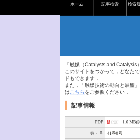
ホーム
記事検索
検索
「触媒（Catalysts and Ca
このサイトをつかって，どなたで
ドもできます．
また，「触媒技術の動向と展望」
は
こちら
をご参照ください．
記事情報
PDF
1.6 M
PDF
巻・号
41巻8号