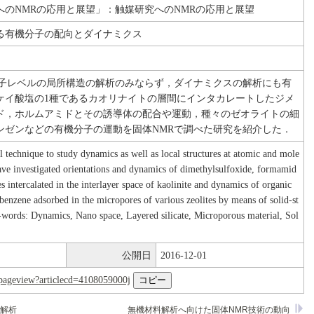
へのNMRの応用と展望」：触媒研究へのNMRの応用と展望
る有機分子の配向とダイナミクス
分子レベルの局所構造の解析のみならず，ダイナミクスの解析にも有
ケイ酸塩の1種であるカオリナイトの層間にインタカレートしたジメ
ド，ホルムアミドとその誘導体の配合や運動，種々のゼオライトの細
ンゼンなどの有機分子の運動を固体NMRで調べた研究を紹介した．
technique to study dynamics as well as local structures at atomic and mole
ave investigated orientations and dynamics of dimethylsulfoxide, formamid
es intercalated in the interlayer space of kaolinite and dynamics of organic
benzene adsorbed in the micropores of various zeolites by means of solid-st
ds: Dynamics, Nano space, Layered silicate, Microporous material, Sol
公開日
2016-12-01
nl/pageview?articlecd=4108059000j
の解析
無機材料解析へ向けた固体NMR技術の動向