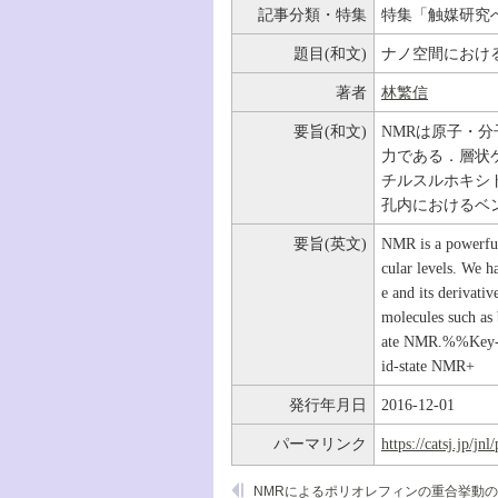
記事分類・特集
特集「触媒研究
題目(和文)
ナノ空間におけ
著者
林繁信
要旨(和文)
NMRは原子・
力である．層状
チルスルホキシ
孔内におけるベ
要旨(英文)
NMR is a powerful 
cular levels. We h
e and its derivativ
molecules such as 
ate NMR.%%Key-wor
id-state NMR+
発行年月日
2016-12-01
パーマリンク
https://catsj.jp/j
NMRによるポリオレフィンの重合挙動