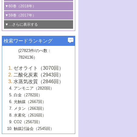
3号 CO
の排出削減および有効活用のた
タリゼーション
2
3号 特殊反応場を利用した触媒的分子変
る非貴金属触媒の研究動向
線を利用した触媒解析技術の最先端
1号 物質移動制御に着目した触媒プロセ
▼60巻（2018年）
4号 格子酸素・格子酸素欠陥を利用した
めの触媒技術
換反応
2号 機能化学品製造に資するクリーンな
ス開発
5号 ゼオライトの合成と応用における研
5号 単原子触媒
触媒反応
1号 固体酸触媒の最新の研究動向
▼59巻（2017年）
触媒的酸化反応
4号 若手による情報発信企画～とびたて
4号 多孔質材料を用いた触媒の新展開
究動向
2号 CO
フリー水素サプライチェーンに
2
6号 参照触媒委員会からのお知らせ
5号 生体触媒によるエネルギー変換反応
2号 二酸化炭素からの有用化学品合成
1号 いたるところに，触媒
▼…さらに表示する
若き触媒の研究者たち～（1）
3号 水処理のための触媒化学
5号 情報学的手法を用いた触媒開発
6号 ヘテロ接合界面
関わる触媒開発動向
B号 第133回触媒討論会（2023年）
6号 窒素とリンの循環のための触媒・機
3号 ナノ粒子・クラスター触媒の最前線
2号 機能性材料の局所構造解析のための
5号 若手による情報発信企画～とびたて
▼58巻（2016年）
4号 光触媒を用いた水分解の最新の研究
6号 カーボンニュートラルに向けた電解
B号 第135回触媒討論会（2025年）
3号 精密高分子合成に関する最近の研究
能性材料
最先端技術
検索ワードランキング
4号 60周年記念企画
若き触媒の研究者たち～（2）
動向
技術
1号 ユニークな構造の高分子を生み出す触
▼57巻（2015年）
動向
B号 第131回触媒討論会（2023年）
3号 無機分離膜材料の開発と触媒反応プ
5号 進化するゼオライト合成技術
6号 石油のノーブル・ユースを志向した
媒技術
(27823件/のべ数：
5号 次世代の触媒プロセスを支えるマイ
B号 第127回触媒討論会（2021年・オン
1号 水素キャリアにかかわる触媒技術の新
4号 バイオマス化成品製造のための触媒
▼56巻（2014年）
ロセスへの適用
触媒技術
7824136）
クロ波
6号 非貴金属系触媒における電気化学的
ライン開催(Zoom)のみ）
2号 リグニンからの化成品製造に向けた触
展開
技術
1号 特殊環境場を利用した材料合成
▼55巻（2013年）
4号 触媒研究における計算科学の利用
酸素還元反応
B号 第129回触媒討論会（2022年・京都
媒技術
6号 メタン転換技術の最新動向
ゼオライト（3070回）
2号 石油精製用触媒の最近の進展
5号 固体触媒による含窒素有機化合物変
2号 光触媒反応機構に関する最新の研究動
1号 高耐久性燃料電池システム用触媒にお
大学：オンライン・対面開催）
▼54巻（2012年）
5号 水素のふるまいを解き明かす最先端
B号 第121回触媒討論会（2018年・東京
3号 触媒研究の最先端～とびたて若き研究
二酸化炭素（2943回）
B号 第125回触媒討論会（2020年・工学
換の最前線
3号 固体酸化物形燃料電池（SOFC）におけ
向
ける新展開
研究
大学）
1号 規則性多孔体の利用技術における最近
▼53巻（2011年）
者たち～（1）
水蒸気改質（2846回）
院大学）
るアノード触媒上での燃料直接改質技術
6号 貴金属使用量低減に向けた自動車排
3号 固体高分子形燃料電池カソード触媒の
2号 リビングラジカル重合の最近の動向
6号 低級アルカンの有効利用のための触
の進歩
アンモニア（2820回）
4号 触媒研究の最先端～とびたて若き研究
1号 金属学から見る合金触媒の新展開
▼52巻（2010年）
ガス浄化触媒の開発
4号 コアシェル構造の制御による触媒機能
開発動向
媒技術
白金（2782回）
3号 天然ガスの化学工業的展開に関する触
2号 第109回触媒討論会
者たち～（2）
2号 第107回触媒討論会
の向上
1号 触媒の劣化対策と長寿命触媒開発
B号 第123回触媒討論会（2019年・大阪
▼51巻（2009年）
4号 人工光合成に向けた近年のアプローチ
光触媒（2667回）
媒技術
B号 第119回触媒討論会（2017年・首都
3号 貴金属低減技術の最新動向
5号 触媒研究の最先端～とびたて若き研究
市立大学）
3号 触媒のその場観察法の進歩（１）
5号 工業触媒およびその周辺技術の最近の
2号 第105回触媒討論会
1号 炭素材料－熱い注目を集める材料－
▼50巻（2008年）
メタン（2663回）
大学東京）
5号 未利用熱エネルギーの有効活用に貢献
4号 貴金属触媒の精密構造制御とその活用
者たち～（3）
4号 貴金属代替技術の最新動向
進歩
水素化（2616回）
4号 触媒のその場観察法の進歩（２）
3号 ナノ構造が拓く新機能
する触媒技術
2号 第103回触媒討論会
1号 触媒化学と学会のこの10年，半世紀，
▼49巻（2007年）
5号 バイオマス化成品製造のための固体触
6号 イオニクス材料と燃料電池・電解合成
5号 光触媒による物質変換反応の新展開
CO2（2567回）
6号 ナノシート
5号 不活性結合の触媒的活性化による有機
そして未来
4号 活性サイトおよびその環境の精密な設
6号 ポリオキソメタレート
3号 環境浄化用光触媒の現状と課題
媒の開発
1号 含フッ素化合物の合成と触媒
▼48巻（2006年）
の最新の研究動向
触媒討論会（2545回）
6号 グラフェン
合成
B号 第115回触媒討論会（2015年・成蹊大
計による触媒の高機能化
2号 第101回触媒討論会
B号 第113回触媒討論会（2014年・ロワジ
4号 水素社会の実現に向けた水素製造・貯
6号 ナノ空間─吸着状態解析から新機能開拓
2号 第99回触媒討論会
B号 第117回触媒討論会（2016年・大阪府
1号 固体酸触媒の最近の進歩
▼47巻（2005年）