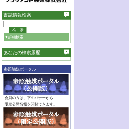
書誌情報検索
▼詳細検索
あなたの検索履歴
必ず含む
参照触媒ポータル
巻・号指定
巻
号
範囲指定
巻
号～
巻
会員の方は、下のバナーから
号
限定公開情報を閲覧できます。
触媒年鑑
年度
記事種別
マーク：
マークあり