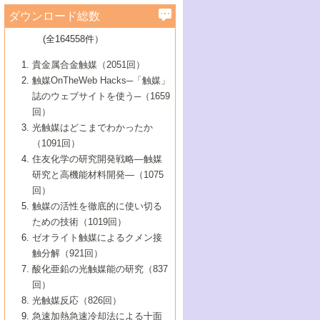
学）
7号 水素を利用する化成品合成の新潮流
6号 新しい固体酸触媒技術
5号 触媒を有効に使うための技術
ールホテル豊橋）
蔵技術の進歩
まで─
3号 メソポーラス物質の新展開
立大学）
3号 実用的ファインケミカル合成プロセス
ダウンロード総数
2号 第97回触媒討論会
1号 最近の触媒担体とその効果
▼46巻（2004年）
7号 ゼオライト合成における最近の進歩
6号 第106回触媒討論会
5号 CO
が関わる触媒・材料
B号 第111回触媒討論会（2013年・関西大
4号 錯体を利用したユニークな表面構造の
を実現する触媒
2
3号 リビング重合触媒の最近の展開
2号 第95回触媒討論会
(全164558件）
1号 部分酸化反応触媒の最前線
▼45巻（2003年）
学）
構築と機能
7号 有機分子触媒による精密有機合成
4号 バイオマス活用のための技術開発
6号 第104回触媒討論会
4号 今後の液体燃料を支える触媒技術
3号 化成品を合成するゼオライト触媒
2号 第93回触媒討論会
1号 なぜこの触媒が良いのか？
▼44巻（2002年）
貴金属合金触媒（2051回）
5号 若手会員による触媒研究の未来展望1：
8号 高機能化ポリオレフィンに向けた重合
5号 こんな物質，あんな物質―新たな触媒
7号 持続可能社会実現のための触媒および
5号 水素製造・貯蔵のための触媒技術の新
4号 水分解用光触媒材料
3号 特殊エネルギー場の触媒反応
触媒OnTheWeb Hacks─「触媒」
企業編
2号 第91回触媒討論会
触媒の最近の進展
1号 高次制御された触媒の化学
▼43巻（2001年）
の可能性―
触媒関連技術
しい展開
誌のウェブサイトを使う─（1659
5号 時間分解分光の進歩と応用
4号 生体内における金属の触媒作用
6号 第102回触媒討論会
3号 最近の自動車排ガス処理技術
2号 第89回触媒討論会
1号 グリーンケミストリーと触媒
▼42巻（2000年）
6号 第100回触媒討論会
8号 未来を拓く金属錯体
回）
6号 第98回触媒討論会
6号 第96回触媒討論会
5号 ファインケミカルズの展開に寄与する
7号 触媒・化学反応における計算化学の進
4号 触媒研究の現状と将来─第90回触媒討論
3号 触媒を利用した電気化学の新展開
2号 第87回触媒討論会特集号
1号 触媒反応工学の明日を拓く
▼41巻（1999年）
7号 『結晶の化学』を活かした触媒研究
光触媒はどこまでわかったか
7号 基礎化学品製造の触媒技術
触媒
歩
会Aから
7号 未来型金属錯体触媒開発への展望
4号 ナノ材料の調製と機能化
（1091回）
3号 生体触媒とバイオプロセス
2号 第85回触媒討論会
8号 イオン液体の応用
1号 孔、穴、あな?-特異な空間とその利用-
▼40巻（1998年）
8号 多機能型リアクター
6号 第94回触媒討論会
8号 若手研究者による触媒研究の未来展望
5号 基礎化学品製造の触媒技術
8号 超臨界流体を用いた化学プロセスの新
住友化学の研究開発戦略―触媒
5号 こんな触媒が欲しい
4号 水素製造・利用の触媒化学
3号 反応ダイナミクス
2号 第83回触媒討論会
1号 創立40周年記念・触媒化学この10年の
▼39巻（1997年）
2：大学・研究所編
展開
研究と高機能材料開発―（1075
7号 サブナノレベルでみた新しい表面現象
6号 第92回触媒討論会
6号 第90回触媒討論会
5号 触媒研究における新しい切り口：コン
進展と21世紀への提言/創立40周年記念・触
4号 超臨界流体の触媒反応への応用
3号 均一系触媒反応最前線
1号 均一系と不均一系触媒反応-その特徴と
回）
▼38巻（1996年）
8号 オレフィン重合触媒の新たな展
7号 基礎化学品製造の触媒技術
ビナトリアルケミストリー
媒学会この10年の歩みとこれから/創立40周
7号 触媒研究と学術雑誌/情報
5号 触媒のおもしろさをどのように伝える
接点
触媒の活性を徹底的に使い切る
4号 実用炭素材料の新展開
1号 触媒の構造と触媒作用/C1化学を中心と
▼37巻（1995年）
年記念・記録は語る
8号 資源の循環と触媒技術
6号 第88回触媒討論会特集号
か
ための技術（1019回）
8号 若い世代からみた触媒化学の現状と未
2号 第79回触媒討論会
5号 研究の方法論を考える
する21世紀への触媒
1号 ファインケミカルズと固体触媒
▼36巻（1994年）
2号 第81回触媒討論会
ゼオライト触媒によるクメン接
来
7号 企業における触媒研究のブレークスル
6号 第86回触媒討論会
3号 最新NO除去触媒の実用化研究
6号 第84回触媒討論会
2号 第77回触媒討論会
2号 第75回触媒討論会
触分解（921回）
1号 電気化学と触媒
▼35巻（1993年）
ー
3号 計算機触媒化学へのさそい
7号 水素化精製触媒の新しい展開
4号 新しい反応場を目指した触媒調製
7号 機能性金属材料と触媒
3号 オリンピックメダル:金・銀・銅はどん
酸化亜鉛の光触媒能の研究（837
3号 希土類を利用した触媒
2号 第73回触媒討論会
8号 この材料を触媒として使ってみません
4号 触媒劣化の制御と予測
1号 工業触媒開発マニュアル―探索から工
▼34巻（1992年）
8号 新しい反応性と機能性を目指した金属
な触媒作用を示すか
回）
5号 反応・分離技術の新しい展開
8号 触媒研究へのNMRの応用と展望
か？
業化まで
4号 触媒とリサイクル
3号 C4化学の展開
5号 最新の実用プロセスと触媒
クラスタ-化学
1号 インパクトを与えたこの研究
▼33巻（1991年）
光触媒反応（826回）
4号 触媒作用における機能の複合化
6号 第80回触媒討論会
2号 第71回触媒討論会
5号 エネルギー変換触媒
4号 《通常号》
6号 第82回触媒討論会
急速加熱急速冷却法による十面
2号 第69回触媒討論会
1号 触媒プロセス開発マニュアル―探索か
▼32巻（1990年）