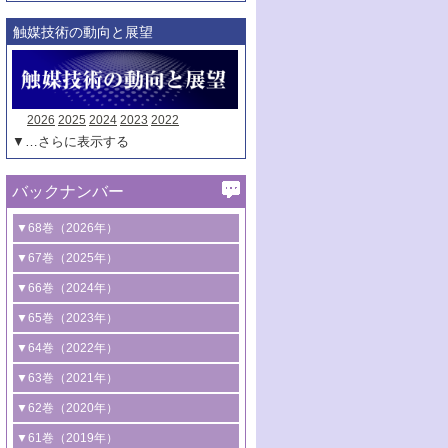
触媒技術の動向と展望
2026
2025
2024
2023
2022
▼…さらに表示する
バックナンバー
▼68巻（2026年）
1号 過酸化水素合成に関する研究動向
▼67巻（2025年）
2号 コンピューター技術により加速する
1号 CO
水素化によるグリーン燃料/グリ
▼66巻（2024年）
2
触媒開発
ーンケミカル製造
1号 低次元ナノ構造を有する触媒材料
▼65巻（2023年）
3号 有機分子変換やCO
資源化のための
2
2号 水素製造のための水分解技術に関す
2号 規制反応場を活用した固体触媒研究
1号 炭素が関わる触媒機能
▼64巻（2022年）
光触媒に関する最近の研究
る最近の研究
の新展開
2号 プラスチックケミカルリサイクルの
1号 合成ガス製造とCOを用いるケミカル
▼63巻（2021年）
B号 第137回触媒討論会（2026年）
3号 オレフィン系樹脂の精密合成に関す
3号 未踏分子変換を目指した酸化触媒プ
ための触媒技術
ズ合成の最新動向
1号 金触媒の新展開
▼62巻（2020年）
る最新技術
ロセスの最前線
3号 非酸化物系金属化合物を基盤とした
2号 化学品合成のための合金触媒開発
2号 ペロブスカイト
1号 触媒設計を拓く欠陥構造のキャラク
▼61巻（2019年）
4号 アルコール類の効率的変換を実現す
4号 シンクロトロン放射光および中性子
触媒材料の開発