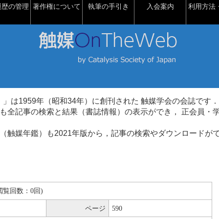
履歴の管理
著作権について
執筆の手引き
入会案内
利用方法・
talysis）」は1959年（昭和34年）に創刊された 触媒学会の会誌です．
も全記事の検索と結果（書誌情報）の表示ができ， 正会員・
（触媒年鑑）も2021年版から，記事の検索やダウンロードが
B(閲覧回数：0回)
ページ
590