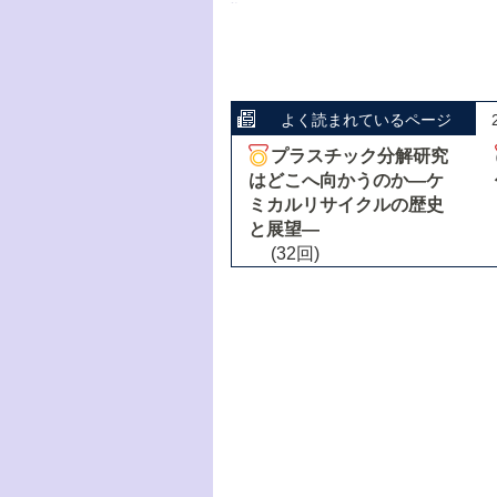
よく読まれているページ
プラスチック分解研究
はどこへ向かうのか―ケ
ミカルリサイクルの歴史
と展望―
(32回)