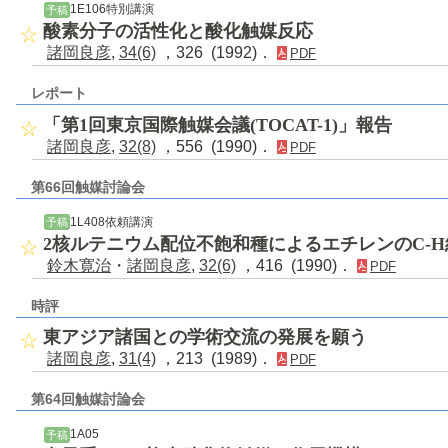
1E106特別講演
予稿
酸素分子の活性化と酸化触媒反応
諸岡良彦
,
34(6)
，326 (1992)．
PDF
レポート
「第1回東京国際触媒会議(TOCAT-1)」報告
諸岡良彦
,
32(8)
，556 (1990)．
PDF
第66回触媒討論会
1L408依頼講演
予稿
2核ルテニウム配位不飽和種によるエチレンのC-
鈴木寛治
・
諸岡良彦
,
32(6)
，416 (1990)．
PDF
時評
東アジア諸国との学術交流の発展を願う
諸岡良彦
,
31(4)
，213 (1989)．
PDF
第64回触媒討論会
1A05
予稿