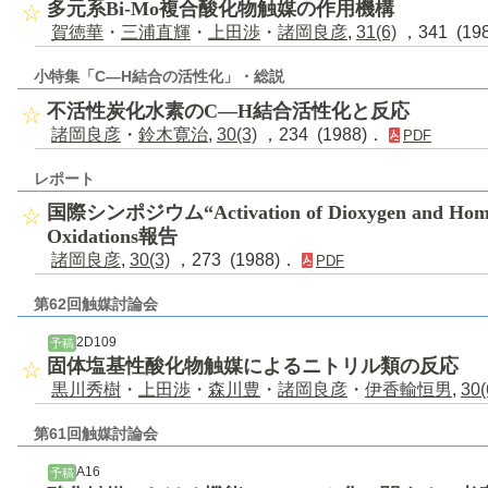
多元系Bi-Mo複合酸化物触媒の作用機構
賀徳華
・
三浦直輝
・
上田渉
・
諸岡良彦
,
31(6)
，341 (19
小特集「C―H結合の活性化」・総説
不活性炭化水素のC―H結合活性化と反応
諸岡良彦
・
鈴木寛治
,
30(3)
，234 (1988)．
PDF
レポート
国際シンポジウム“Activation of Dioxygen and Homog
Oxidations報告
諸岡良彦
,
30(3)
，273 (1988)．
PDF
第62回触媒討論会
2D109
予稿
固体塩基性酸化物触媒によるニトリル類の反応
黒川秀樹
・
上田渉
・
森川豊
・
諸岡良彦
・
伊香輸恒男
,
30(
第61回触媒討論会
A16
予稿