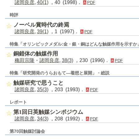
諸岡良彦
,
40(1)
，40 (1998)．
PDF
時評
ノーベル賞時代の終焉
諸岡良彦
,
39(1)
，1 (1997)．
PDF
特集「オリンピックメダル:金・銀・銅はどんな触媒作用を示すか
銅錯体の触媒作用
穐田宗隆
・
諸岡良彦
,
38(3)
，230 (1996)．
PDF
特集「研究開発のうらおもて―着想と展開」・総説
触媒研究で思うこと
諸岡良彦
,
35(3)
，203 (1993)．
PDF
レポート
第1回日英触媒シンポジウム
諸岡良彦
,
34(3)
，208 (1992)．
PDF
第70回触媒討論会