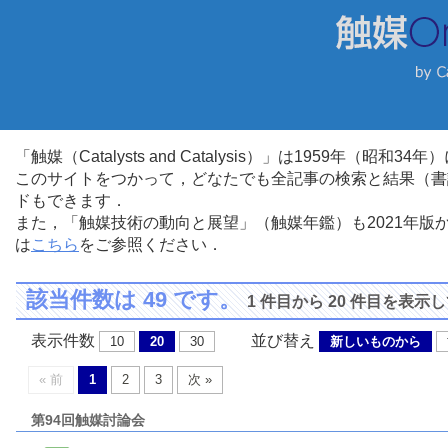
「触媒（Catalysts and Catalysis）」は1959年（昭
このサイトをつかって，どなたでも全記事の検索と結果（書
ドもできます．
また，「触媒技術の動向と展望」（触媒年鑑）も2021年
は
こちら
をご参照ください．
該当件数は 49 です。
1 件目から 20 件目を表示
表示件数
並び替え
10
20
30
新しいものから
« 前
1
2
3
次 »
第94回触媒討論会