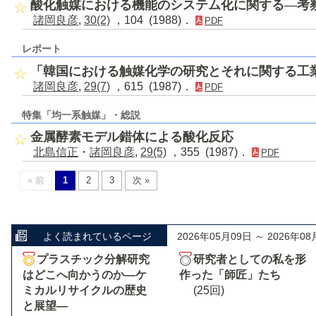
酸化触媒における機能のシステム化に関する―考
諸岡良彦
,
30(2)
，104 (1988)．
PDF
レポート
「韓国における触媒化学の研究とそれに関する工
諸岡良彦
,
29(7)
，615 (1987)．
PDF
特集「均一系触媒」・総説
金属酵素モデル錯体による酸化反応
北島信正
・
諸岡良彦
,
29(5)
，355 (1987)．
PDF
« 前
1
2
3
次 »
よく読まれているページ
2026年05月09日 ～ 2026年08
プラスチック分解研究
研究者としての私を形
はどこへ向かうのか―ケ
作った「師匠」たち
ミカルリサイクルの歴史
(25回)
と展望―