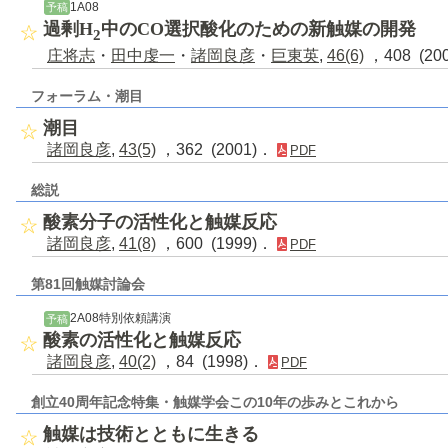
1A08
予稿
過剰H
中のCO選択酸化のための新触媒の開発
2
庄将志
・
田中虔一
・
諸岡良彦
・
巨東英
,
46(6)
，408 (20
フォーラム・潮目
潮目
諸岡良彦
,
43(5)
，362 (2001)．
PDF
総説
酸素分子の活性化と触媒反応
諸岡良彦
,
41(8)
，600 (1999)．
PDF
第81回触媒討論会
2A08特別依頼講演
予稿
酸素の活性化と触媒反応
諸岡良彦
,
40(2)
，84 (1998)．
PDF
創立40周年記念特集・触媒学会この10年の歩みとこれから
触媒は技術とともに生きる