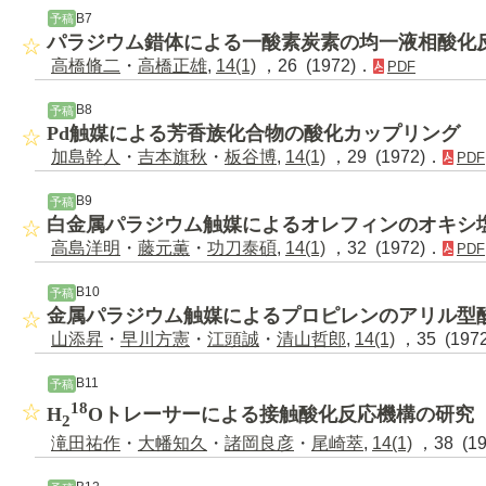
B7
予稿
パラジウム錯体による一酸素炭素の均一液相酸化
高橋脩二
・
高橋正雄
,
14(1)
，26 (1972)．
PDF
B8
予稿
Pd触媒による芳香族化合物の酸化カップリング
加島幹人
・
吉本旗秋
・
板谷博
,
14(1)
，29 (1972)．
PDF
B9
予稿
白金属パラジウム触媒によるオレフィンのオキシ
高島洋明
・
藤元薫
・
功刀泰碩
,
14(1)
，32 (1972)．
PDF
B10
予稿
金属パラジウム触媒によるプロピレンのアリル型
山添昇
・
早川方憲
・
江頭誠
・
清山哲郎
,
14(1)
，35 (197
B11
予稿
18
H
Oトレーサーによる接触酸化反応機構の研究
2
滝田祐作
・
大幡知久
・
諸岡良彦
・
尾崎萃
,
14(1)
，38 (1