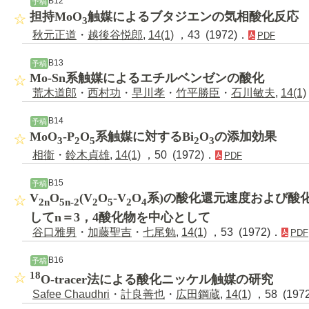
B12
予稿
担持MoO
触媒によるブタジエンの気相酸化反応
3
秋元正道
・
越後谷悦郎
,
14(1)
，43 (1972)．
PDF
B13
予稿
Mo-Sn系触媒によるエチルベンゼンの酸化
荒木道郎
・
西村功
・
早川孝
・
竹平勝臣
・
石川敏夫
,
14(1)
B14
予稿
MoO
-P
O
系触媒に対するBi
O
の添加効果
3
2
5
2
3
相衞
・
鈴木貞雄
,
14(1)
，50 (1972)．
PDF
B15
予稿
V
O
(V
O
-V
O
系)の酸化還元速度および酸
2n
5n-2
2
5
2
4
してn＝3，4酸化物を中心として
谷口雅男
・
加藤聖吉
・
七尾勉
,
14(1)
，53 (1972)．
PDF
B16
予稿
18
O-tracer法による酸化ニッケル触媒の研究
Safee Chaudhri
・
計良善也
・
広田鋼蔵
,
14(1)
，58 (197