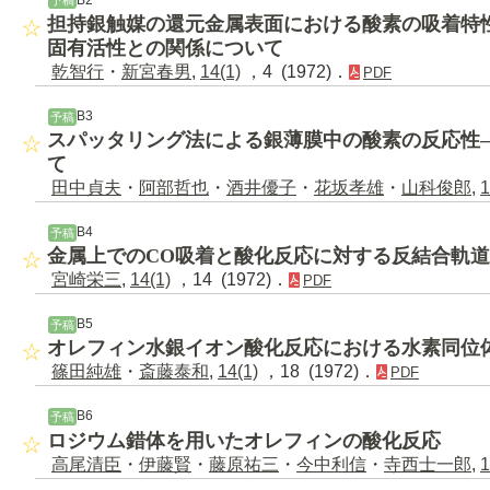
予稿
担持銀触媒の還元金属表面における酸素の吸着特
固有活性との関係について
乾智行
・
新宮春男
,
14(1)
，4 (1972)．
PDF
B3
予稿
スパッタリング法による銀薄膜中の酸素の反応性
て
田中貞夫
・
阿部哲也
・
酒井優子
・
花坂孝雄
・
山科俊郎
,
1
B4
予稿
金属上でのCO吸着と酸化反応に対する反結合軌
宮崎栄三
,
14(1)
，14 (1972)．
PDF
B5
予稿
オレフィン水銀イオン酸化反応における水素同位
篠田純雄
・
斎藤泰和
,
14(1)
，18 (1972)．
PDF
B6
予稿
ロジウム錯体を用いたオレフィンの酸化反応
高尾清臣
・
伊藤賢
・
藤原祐三
・
今中利信
・
寺西士一郎
,
1