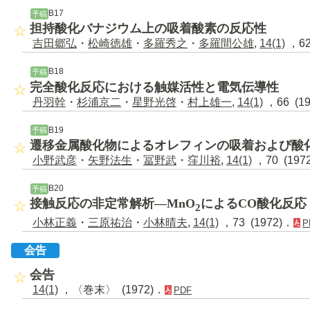
B17
予稿
担持酸化バナジウム上の吸着酸素の反応性
吉田郷弘
・
松崎徳雄
・
多羅秀之
・
多羅間公雄
,
14(1)
，62
B18
予稿
完全酸化反応における触媒活性と電気伝導性
丹羽幹
・
杉浦京二
・
星野光啓
・
村上雄一
,
14(1)
，66 (1
B19
予稿
遷移金属酸化物によるオレフィンの吸着および酸
小野武彦
・
矢野法生
・
冨野武
・
窪川裕
,
14(1)
，70 (197
B20
予稿
接触反応の非定常解析―MnO
によるCO酸化反応
2
小林正義
・
三原祐治
・
小林晴夫
,
14(1)
，73 (1972)．
P
会告
会告
14(1)
，〈巻末〉 (1972)．
PDF