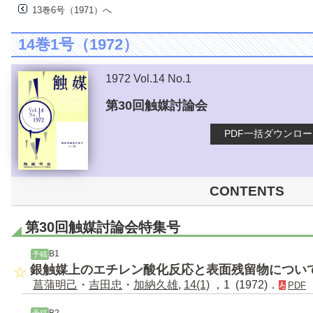
13巻6号（1971）へ
14巻1号（1972）
1972 Vol.14 No.1
第30回触媒討論会
PDF一括ダウンロ
CONTENTS
第30回触媒討論会特集号
B1
予稿
銀触媒上のエチレン酸化反応と表面残留物につい
菖蒲明己
・
吉田忠
・
加納久雄
,
14(1)
，1 (1972)．
PDF
B2