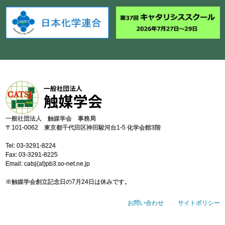
⼀般社団法⼈ 触媒学会 事務局
〒101-0062 東京都千代⽥区神⽥駿河台1-5 化学会館3階
Tel: 03-3291-8224
Fax: 03-3291-8225
Email: catsj(at)pb3.so-net.ne.jp
※触媒学会創⽴記念⽇の7⽉24⽇は休みです。
お問い合わせ
サイトポリシー