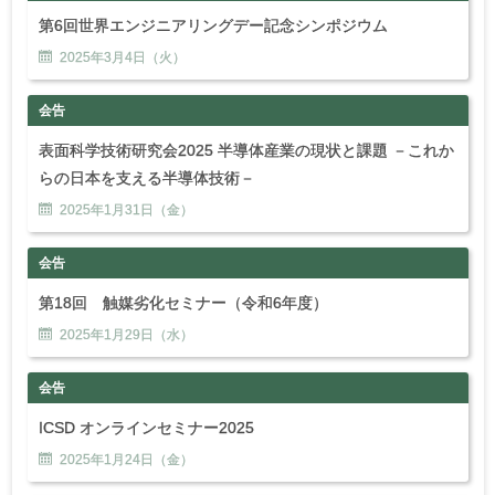
第6回世界エンジニアリングデー記念シンポジウム
2025年
3
月
4
日（火）
会告
表面科学技術研究会2025 半導体産業の現状と課題 －これか
らの日本を支える半導体技術－
2025年
1
月
31
日（金）
会告
第18回 触媒劣化セミナー（令和6年度）
2025年
1
月
29
日（水）
会告
ICSD オンラインセミナー2025
2025年
1
月
24
日（金）