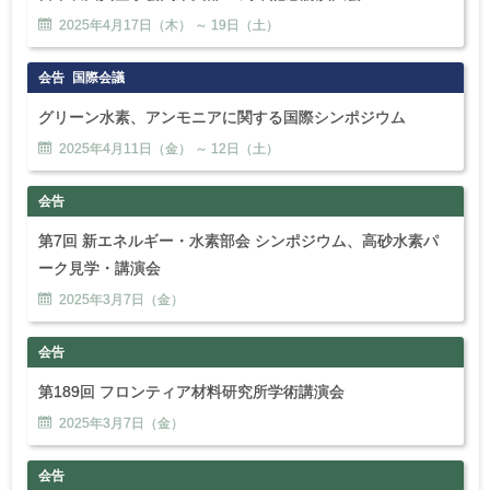
2025年
4
月
17
日（木） ～
19
日（土）
会告
国際会議
グリーン水素、アンモニアに関する国際シンポジウム
2025年
4
月
11
日（金） ～
12
日（土）
会告
第7回 新エネルギー・水素部会 シンポジウム、高砂水素パ
ーク見学・講演会
2025年
3
月
7
日（金）
会告
第189回 フロンティア材料研究所学術講演会
2025年
3
月
7
日（金）
会告