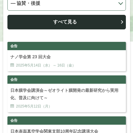
すべて見る
会告
ナノ学会第 23 回大会
2025年
5
月
14
日（水） ～
16
日（金）
会告
日本膜学会講演会～ゼオライト膜開発の最新研究から実用
化、普及に向けて～
2025年
5
月
12
日（月）
会告
日本表面真空学会関東支部10周年記念講演大会