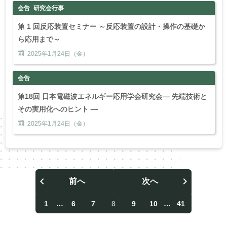
会告
研究会行事
第 1 回反応装置セミナー ～反応装置の設計・操作の基礎か
ら応用まで～
2025年
1
月
24
日（金）
会告
第18回 日本電磁波エネルギー応用学会研究会― 先端技術と
その実用化へのヒント ―
2025年
1
月
24
日（金）
前へ
次へ
投
稿
1
…
6
7
8
9
10
…
41
ナ
ビ
ゲ