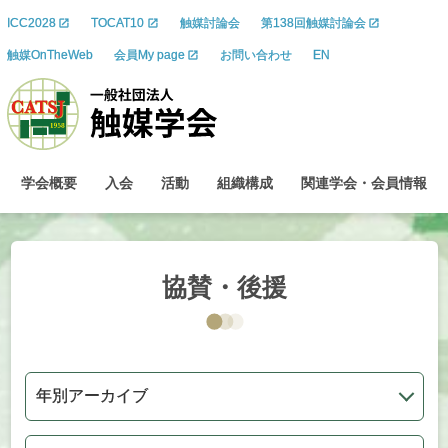
ICC2028
TOCAT10
触媒討論会
第138回触媒討論会
触媒OnTheWeb
会員My page
お問い合わせ
EN
学会概要
入会
活動
組織構成
関連学会
・
会員情報
協賛・後援