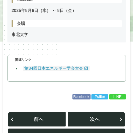
2025年
8
月
6
日（水） ～
8
日（金）
会場
東北大学
関連リンク
第34回日本エネルギー学会大会
Facebook
Twitter
LINE
投
稿
前へ
次へ
ナ
ビ
ゲ