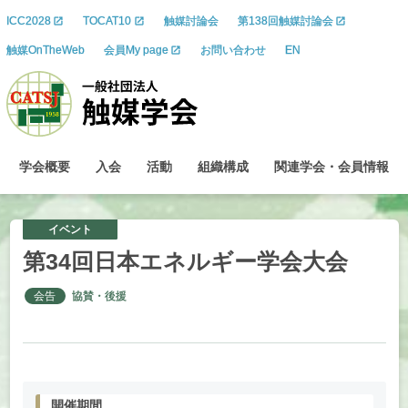
ICC2028
TOCAT10
触媒討論会
第138回触媒討論会
触媒OnTheWeb
会員My page
お問い合わせ
EN
学会概要
入会
活動
組織構成
関連学会
・
会員情報
イベント
第
34
回日本
エネルギー
学会大会
会告
協賛・後援
開催期間