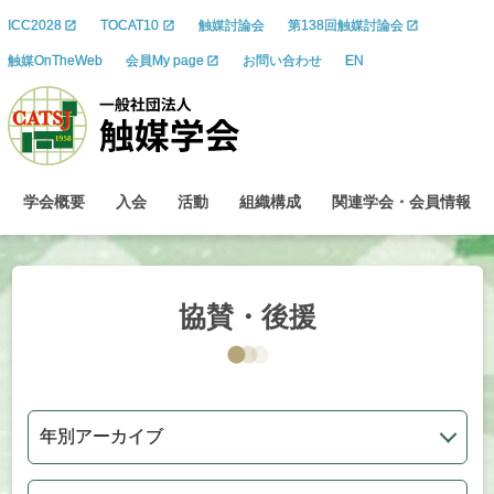
ICC2028
TOCAT10
触媒討論会
第138回触媒討論会
触媒OnTheWeb
会員My page
お問い合わせ
EN
学会概要
入会
活動
組織構成
関連学会
・
会員情報
協賛・後援