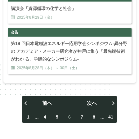
講演会「資源循環の化学と社会」
2025年
8
月
29
日（金）
会告
第19 回日本電磁波エネルギー応用学会シンポジウム-異分野
の アカデミア・メーカー研究者が神戸に集う「最先端技術
がわか る」学際的なシンポジウム‐
2025年
8
月
28
日（木） ～
30
日（土）
前へ
次へ
投
稿
1
…
4
5
6
7
8
…
41
ナ
ビ
ゲ
ー
シ