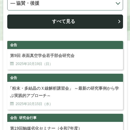
すべて見る
会告
第9回 表面真空学会若手部会研究会
2025年
10
月
19
日（日）
会告
「
粉末・多結晶のＸ線解析講習会」 ～最新の研究事例から学
ぶ実践的アプローチ～
2025年
10
月
15
日（水）
会告
研究会行事
第19回触媒劣化セミナー（令和7年度）