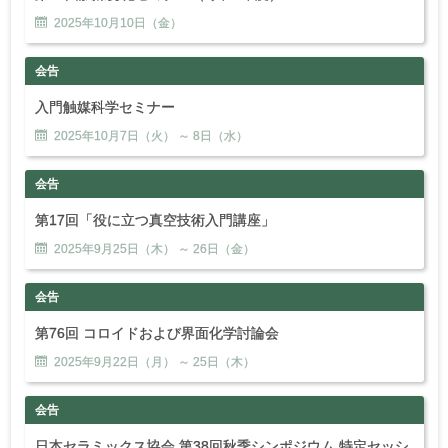
2025年
10
月
10
日（金）
会告
入門触媒科学セミナー
2025年
10
月
7
日（火） ～
8
日（水）
会告
第17回「役に立つ真空技術入門講座」
2025年
9
月
25
日（木） ～
26
日（金）
会告
第76回 コロイドおよび界面化学討論会
2025年
9
月
22
日（月） ～
25
日（木）
会告
日本セラミックス協会 第38回秋季シンポジウム 特定セッシ