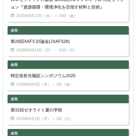
ョン『資源循環・環境浄化を目指す材料と技術』
2025年
9
月
17
日（水） ～
19
日（金）
会告
第28回XAFS 討論会(JXAFS28)
2025年
9
月
14
日（日） ～
16
日（火）
会告
特定放射光施設シンポジウム2025
2025年
9
月
4
日（木） ～
5
日（金）
会告
第32回ゼオライト夏の学校
2025年
9
月
1
日（月） ～
2
日（火）
会告