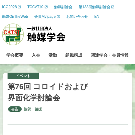
ICC2028
TOCAT10
触媒討論会
第138回触媒討論会
触媒OnTheWeb
会員My page
お問い合わせ
EN
学会概要
入会
活動
組織構成
関連学会
・
会員情報
イベント
第
76
回
コロイド
および
界面化学討論会
会告
協賛・後援