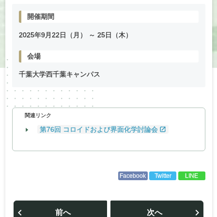
開催期間
2025年
9
月
22
日（月） ～
25
日（木）
会場
千葉大学西千葉キャンパス
関連リンク
第76回 コロイドおよび界面化学討論会
Facebook
Twitter
LINE
投
稿
前へ
次へ