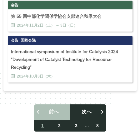
会告
第 55 回中部化学関係学協会支部連合秋季大会
2024年
11
月
2
日（土） ～
3
日（日）
会告
国際会議
International symposium of Institute for Catalysis 2024
“Development of Catalyst Technology for Resource
Recycling”
2024年
10
月
3
日（木）
前へ
次へ
投
稿
1
2
3
…
8
ナ
ビ
ゲ