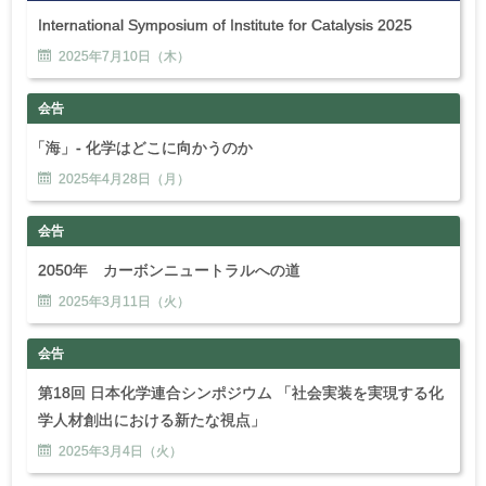
International Symposium of Institute for Catalysis 2025
2025年
7
月
10
日（木）
会告
「
海」- 化学はどこに向かうのか
2025年
4
月
28
日（月）
会告
2050年 カーボンニュートラルへの道
2025年
3
月
11
日（火）
会告
第18回 日本化学連合シンポジウム 「社会実装を実現する化
学人材創出における新たな視点」
2025年
3
月
4
日（火）