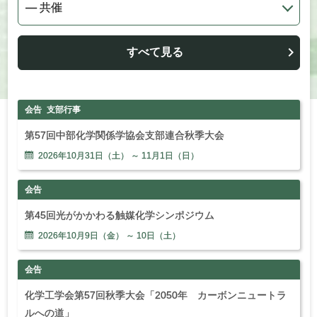
すべて見る
会告
支部行事
第57回中部化学関係学協会支部連合秋季大会
2026年
10
月
31
日（土） ～
11
月
1
日（日）
会告
第45回光がかかわる触媒化学シンポジウム
2026年
10
月
9
日（金） ～
10
日（土）
会告
化学工学会第57回秋季大会「2050年 カーボンニュートラ
ルへの道」