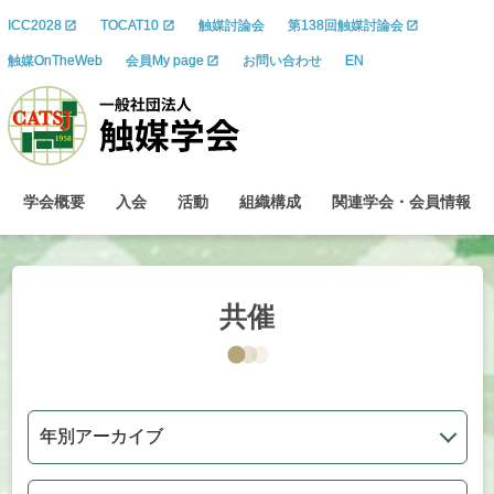
ICC2028
TOCAT10
触媒討論会
第138回触媒討論会
触媒OnTheWeb
会員My page
お問い合わせ
EN
学会概要
入会
活動
組織構成
関連学会
・
会員情報
共催