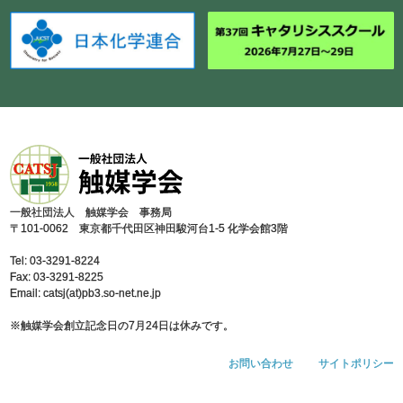
⼀般社団法⼈ 触媒学会 事務局
〒101-0062 東京都千代⽥区神⽥駿河台1-5 化学会館3階
Tel: 03-3291-8224
Fax: 03-3291-8225
Email: catsj(at)pb3.so-net.ne.jp
※触媒学会創⽴記念⽇の7⽉24⽇は休みです。
お問い合わせ
サイトポリシー