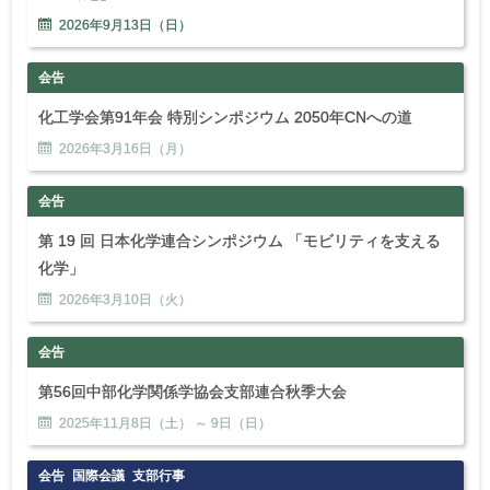
2026年
9
月
13
日（日）
会告
化工学会第91年会 特別シンポジウム 2050年CNへの道
2026年
3
月
16
日（月）
会告
第 19 回 日本化学連合シンポジウム 「モビリティを支える
化学」
2026年
3
月
10
日（火）
会告
第56回中部化学関係学協会支部連合秋季大会
2025年
11
月
8
日（土） ～
9
日（日）
会告
国際会議
支部行事