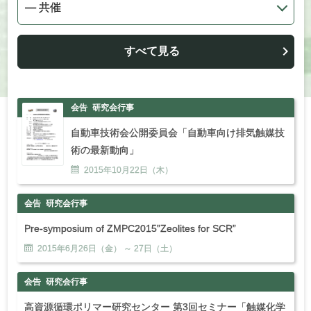
すべて見る
会告
研究会行事
自動車技術会公開委員会「自動車向け排気触媒技
術の最新動向」
2015年
10
月
22
日（木）
会告
研究会行事
Pre-symposium of ZMPC2015”Zeolites for SCR”
2015年
6
月
26
日（金） ～
27
日（土）
会告
研究会行事
高資源循環ポリマー研究センター 第3回セミナー「触媒化学