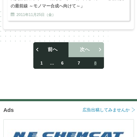
の最前線 ～モノマー合成へ向けて～」
2011年
11
月
25
日（金）
前へ
次へ
投
稿
1
…
6
7
8
ナ
ビ
ゲ
ー
シ
ョ
ン
Ads
広告出稿してみませんか