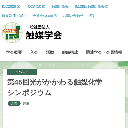
ICC2028
TOCAT10
触媒討論会
第138回触媒討論会
触媒OnTheWeb
会員My page
お問い合わせ
EN
学会概要
入会
活動
組織構成
関連学会
・
会員情報
イベント
第
45
回光がかかわる
触媒化学
シンポジウム
会告
共催