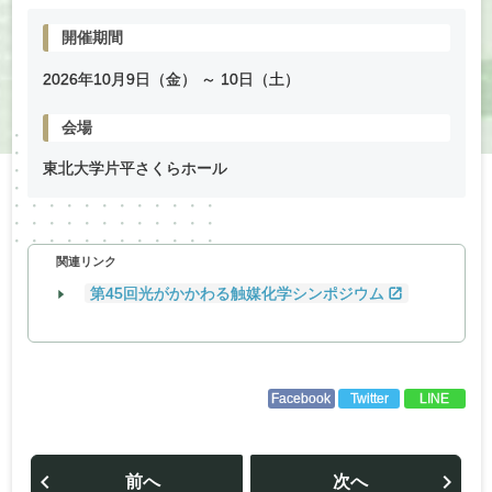
開催期間
2026年
10
月
9
日（金） ～
10
日（土）
会場
東北大学片平さくらホール
関連リンク
第45回光がかかわる触媒化学シンポジウム
Facebook
Twitter
LINE
投
稿
前へ
次へ