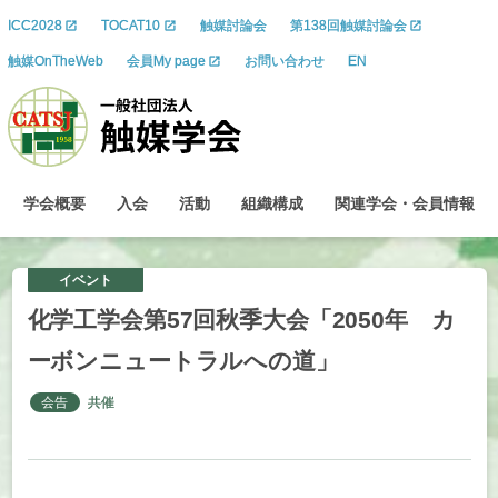
ICC2028
TOCAT10
触媒討論会
第138回触媒討論会
触媒OnTheWeb
会員My page
お問い合わせ
EN
学会概要
入会
活動
組織構成
関連学会
・
会員情報
イベント
化学工学会第
57
回秋季大会
「2050
年
カ
ーボンニュートラル
への
道」
会告
共催