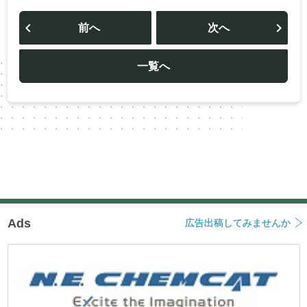
投
稿
前へ
次へ
ナ
ビ
ゲ
ー
一覧へ
シ
ョ
ン
Ads
広告出稿してみませんか