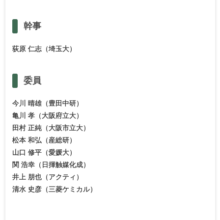
幹事
荻原 仁志（埼玉大）
委員
今川 晴雄（豊田中研）
亀川 孝（大阪府立大）
田村 正純（大阪市立大）
松本 和弘（産総研）
山口 修平（愛媛大）
関 浩幸（日揮触媒化成）
井上 朋也（アクティ）
清水 史彦（三菱ケミカル）