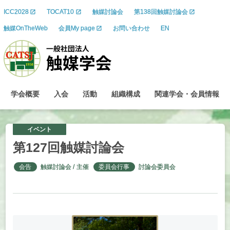
ICC2028
TOCAT10
触媒討論会
第138回触媒討論会
触媒OnTheWeb
会員My page
お問い合わせ
EN
学会概要
入会
活動
組織構成
関連学会
・
会員情報
イベント
第
127
回触媒討論会
会告
触媒討論会
主催
委員会行事
討論会委員会