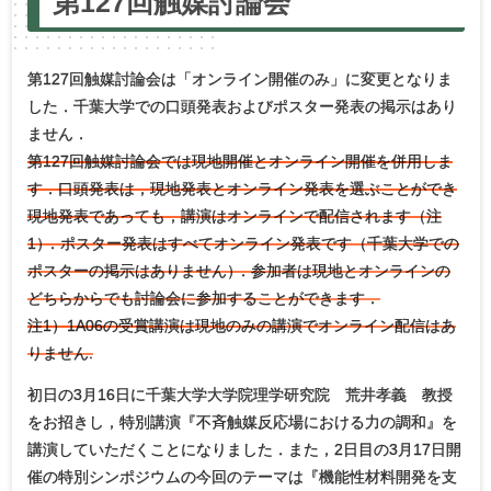
第
127回触媒討論会
第127回触媒討論会は「オンライン開催のみ」に変更となりま
した．千葉大学での口頭発表およびポスター発表の掲示はあり
ません．
第127回触媒討論会では現地開催とオンライン開催を併用しま
す．口頭発表は，現地発表とオンライン発表を選ぶことができ
現地発表であっても，講演はオンラインで配信されます（注
1
）
．ポスター発表はすべてオンライン発表です（千葉大学での
ポスターの掲示はありません
）
．参加者は現地とオンラインの
どちらからでも討論会に参加することができます．
注1）1A06の受賞講演は現地のみの講演でオンライン配信はあ
りません.
初日の3月16日に千葉大学大学院理学研究院 荒井孝義 教授
をお招きし，特別講演『不斉触媒反応場における力の調和』を
講演していただくことになりました．また，2日目の3月17日開
催の特別シンポジウムの今回のテーマは『機能性材料開発を支