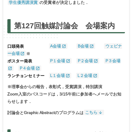
学生優秀講演賞
の受賞者が決定しました．
第
127回触媒討論会
会場案内
口頭発表
A会場
B会場
ウェビナ
ー会場
※
ポスター発表
P１会場
P２会場
P３会場
P４会場
ランチョンセミナー
L１会場
L２会場
※理事会からの報告，表彰式，受賞講演，特別講演
Zoom入室のパスコードは，3/15午前に参加者へメールでお知
らせします．
討論会とGraphic Abstractのプログラムは
こちら