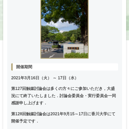
開催期間
2021年
3
月
16
日（火） ～
17
日（水）
第127回触媒討論会は多くの方々にご参加いただき，大盛
況にて終了いたしました．討論会委員会・実行委員会一同
感謝申し上げます．
第128回触媒討論会は2021年9月15～17日に香川大学にて
開催予定です．