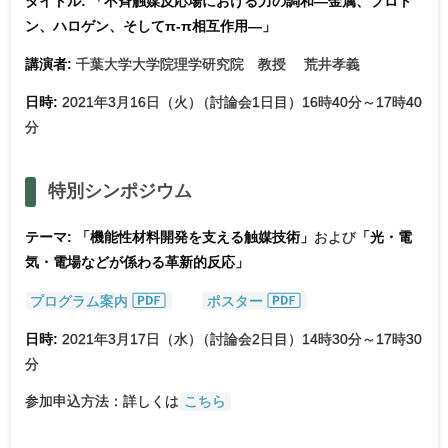
タイトル: 「不斉触媒反応場における力の調和―金属、プロト
ン、ハロゲン、そしてπ-π相互作用―」
講演者:
千葉大学大学院理学研究院 教授 荒井孝義
日時
:
2021年3月16日（火
）
（討論会1日目）16時40分～17時40
分
特別
シンポジウム
テーマ: 「機能性材料開発を支える触媒技術」
および
「光・電
気・電場などが係わる革新的反応」
プログラム案内
ポスター
日時
:
2021年3月17日（水
）
（討論会2日目）14時30分～17時30
分
参加申込方法：詳しくは
こちら