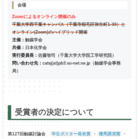
会場
Zoomによるオンライン開催のみ
千葉大学西千葉キャンパス（千葉市稲毛区弥生町1-33）と
オンライン(Zoom)のハイブリッド開催
主催：
触媒学会
共催：
日本化学会
実行委員長：
佐藤智司（千葉大学大学院工学研究院）
問い合わせ先：
catsj(at)pb3.so-net.ne.jp（触媒学会事務
局）
受賞者の
決定について
第127回触媒討論会
学生ポスター発表賞
・
優秀講演賞
・