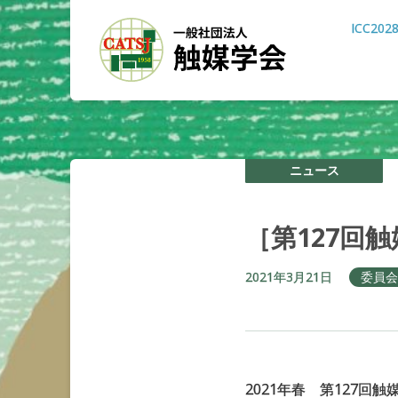
ICC202
ニュース
［第
127
回触
2021年3月21日
委員会
2021年春 第127回