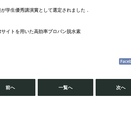
表が学生優秀講演賞として選定されました．
tサイトを用いた高効率プロパン脱水素
Face
投
稿
前へ
一覧へ
次へ
ナ
ビ
ゲ
ー
シ
ョ
ン