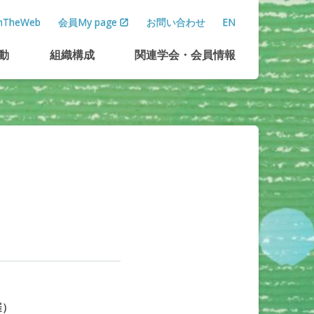
TheWeb
会員My page
お問い合わせ
EN
動
組織構成
関連学会
・
会員情報
催）