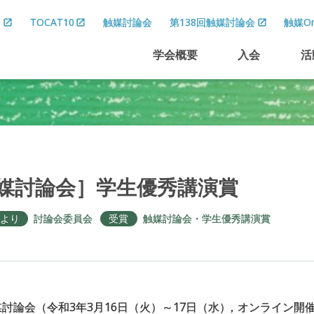
8
TOCAT10
触媒討論会
第138回触媒討論会
触媒On
学会概要
入会
活
媒討論会］
学生優秀講演賞
より
討論会委員会
受賞
触媒討論会・学生優秀講演賞
触媒討論会（令和3年3月16日（火）～17日（水
）
，オンライン開