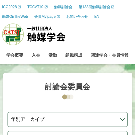
ICC2028
TOCAT10
触媒討論会
第138回触媒討論会
触媒OnTheWeb
会員My page
お問い合わせ
EN
学会概要
入会
活動
組織構成
関連学会
・
会員情報
討論会委員会