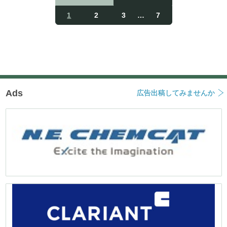
投
稿
1
2
3
…
7
ナ
ビ
ゲ
ー
シ
ョ
ン
Ads
広告出稿してみませんか