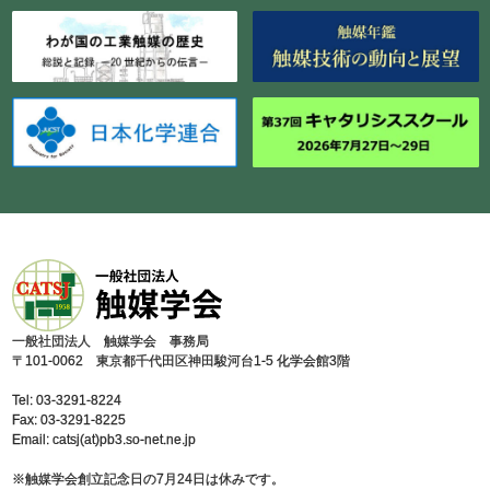
⼀般社団法⼈ 触媒学会 事務局
〒101-0062 東京都千代⽥区神⽥駿河台1-5 化学会館3階
Tel: 03-3291-8224
Fax: 03-3291-8225
Email: catsj(at)pb3.so-net.ne.jp
※触媒学会創⽴記念⽇の7⽉24⽇は休みです。