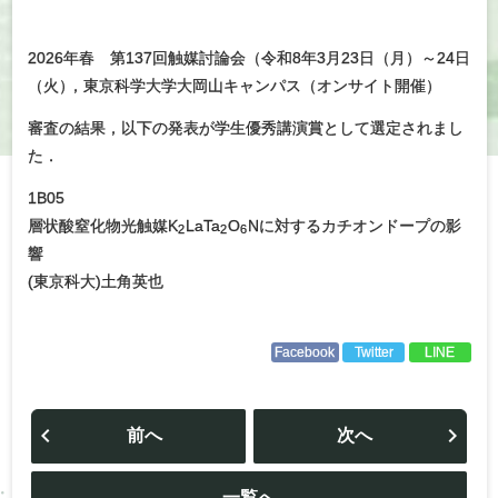
2026年春 第137回触媒討論会（令和8年3月23日（月）～24日
（火
）
，東京科学大学大岡山キャンパス（オンサイト開催）
審査の結果，以下の発表が学生優秀講演賞として選定されまし
た．
1B05
層状酸窒化物光触媒K
LaTa
O
Nに対するカチオンドープの影
2
2
6
響
(東京科大)土角英也
Facebook
Twitter
LINE
投
稿
前へ
次へ
ナ
ビ
ゲ
ー
一覧へ