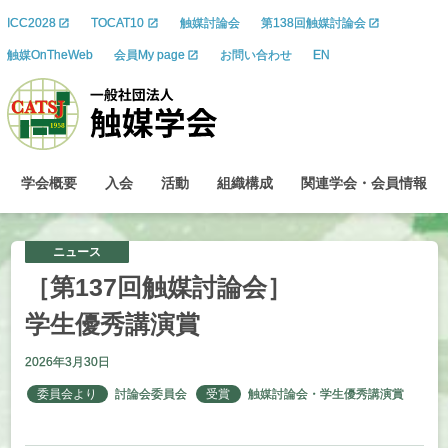
ICC2028
TOCAT10
触媒討論会
第138回触媒討論会
触媒OnTheWeb
会員My page
お問い合わせ
EN
学会概要
入会
活動
組織構成
関連学会
・
会員情報
ニュース
［第
137
回触媒討論会］
学生優秀講演賞
2026年3月30日
委員会より
討論会委員会
受賞
触媒討論会・学生優秀講演賞