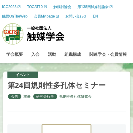
ICC2028
TOCAT10
触媒討論会
第138回触媒討論会
触媒OnTheWeb
会員My page
お問い合わせ
EN
学会概要
入会
活動
組織構成
関連学会
・
会員情報
イベント
第
24
回規則性多孔体
セミナー
会告
主催
研究会行事
規則性多孔体研究会