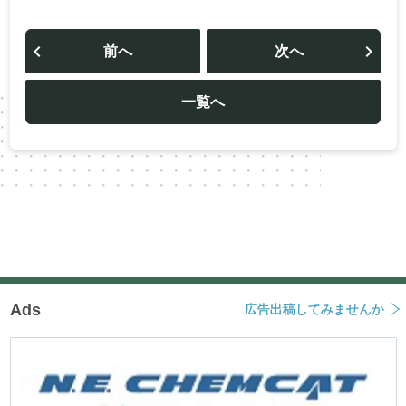
投
稿
前へ
次へ
ナ
ビ
ゲ
ー
一覧へ
シ
ョ
ン
Ads
広告出稿してみませんか