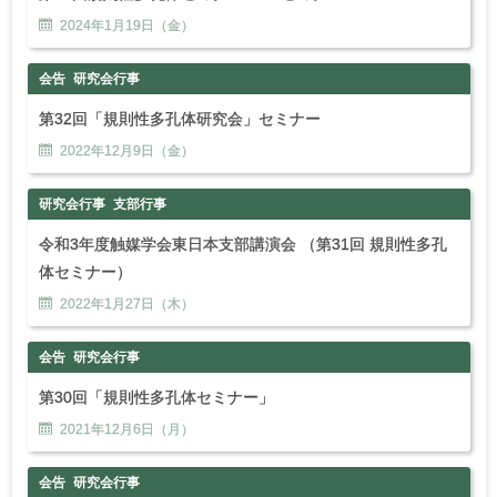
2024年
1
月
19
日（金）
会告
研究会行事
第32回「規則性多孔体研究会」セミナー
2022年
12
月
9
日（金）
研究会行事
支部行事
令和3年度触媒学会東日本支部講演会 （第31回 規則性多孔
体セミナー）
2022年
1
月
27
日（木）
会告
研究会行事
第30回「規則性多孔体セミナー」
2021年
12
月
6
日（月）
会告
研究会行事