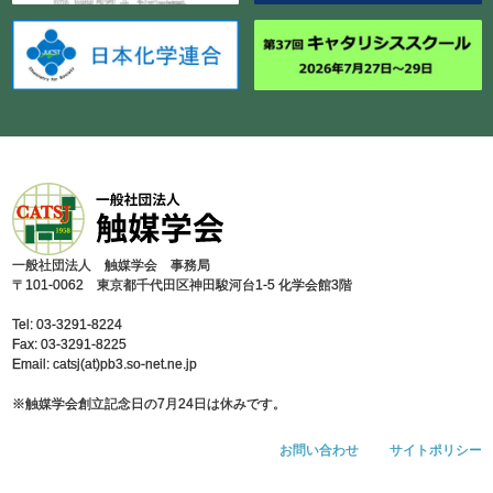
⼀般社団法⼈ 触媒学会 事務局
〒101-0062 東京都千代⽥区神⽥駿河台1-5 化学会館3階
Tel: 03-3291-8224
Fax: 03-3291-8225
Email: catsj(at)pb3.so-net.ne.jp
※触媒学会創⽴記念⽇の7⽉24⽇は休みです。
お問い合わせ
サイトポリシー