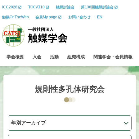
ICC2028
TOCAT10
触媒討論会
第138回触媒討論会
触媒OnTheWeb
会員My page
お問い合わせ
EN
学会概要
入会
活動
組織構成
関連学会
・
会員情報
規則性多孔体研究会