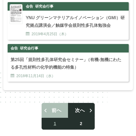
会告
研究会行事
YNU グリーンマテリアルイノベーション（GMI）研
究拠点講演会／触媒学会規則性多孔体勉強会
2019年
4
月
25
日（木）
会告
研究会行事
第25回「規則性多孔体研究会セミナー
」
（有機-無機にわた
る多孔性材料の化学的機能の特集）
2018年
11
月
14
日（水）
前へ
次へ
投
稿
1
2
ナ
ビ
ゲ