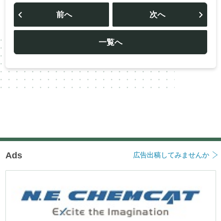
投
稿
前へ
次へ
ナ
ビ
ゲ
ー
一覧へ
シ
ョ
ン
Ads
広告出稿してみませんか