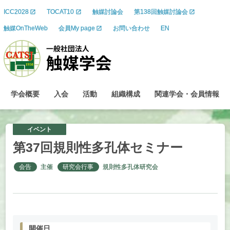
ICC2028
TOCAT10
触媒討論会
第138回触媒討論会
触媒OnTheWeb
会員My page
お問い合わせ
EN
学会概要
入会
活動
組織構成
関連学会
・
会員情報
イベント
第
37
回規則性多孔体
セミナー
会告
主催
研究会行事
規則性多孔体研究会
開催日