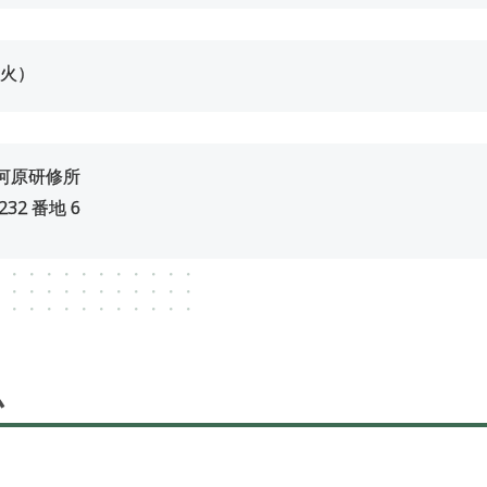
（火）
河原研修所
32 番地 6
ム