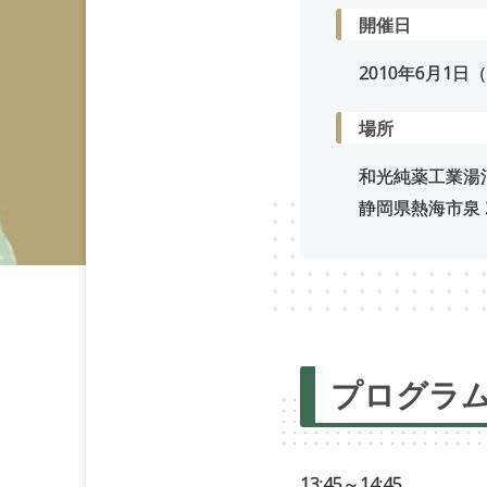
開催日
2010年
6
月
1
日
場所
和光純薬工業湯
静岡県熱海市泉 2
プログラ
13:45～14:45