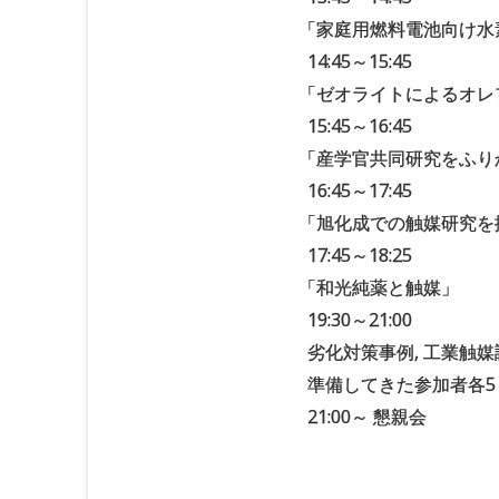
「
家庭用燃料電池向け水
14:45～15:45
「
ゼオライトによるオレ
15:45～16:45
「
産学官共同研究をふり
16:45～17:45
「
旭化成での触媒研究を
17:45～18:25
「
和光純薬と触媒」
19:30～21:00
劣化対策事例, 工業触
準備してきた参加者各5
21:00～ 懇親会