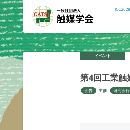
ICC202
イベント
第
4
回工業触
会告
主催
研究会行