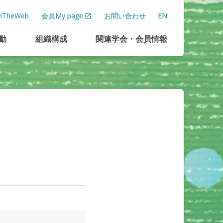
TheWeb
会員My page
お問い合わせ
EN
動
組織構成
関連学会
・
会員情報