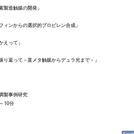
素製造触媒の開発」
フィンからの選択的プロピレン合成」
かえって」
振り返って－直メタ触媒からデュラ光まで－」
媒調製事例研究
～10分
Face