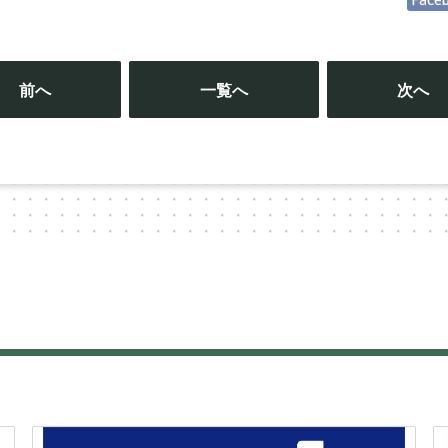
投
稿
前へ
一覧へ
次へ
ナ
ビ
ゲ
ー
シ
ョ
ン